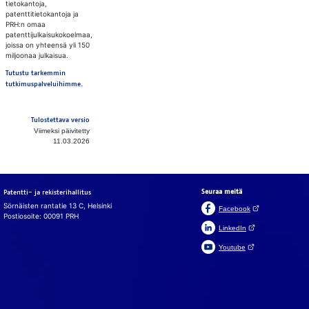
tietokantoja,
patenttitietokantoja ja
PRH:n omaa
patenttijulkaisukokoelmaa,
joissa on yhteensä yli 150
miljoonaa julkaisua.
Tutustu tarkemmin
tutkimuspalveluihimme.
Tulostettava versio
Viimeksi päivitetty
11.03.2026
Seuraa meitä
Patentti- ja rekisterihallitus
Sörnäisten rantatie 13 C, Helsinki
(Avautuu uuteen v
Facebook
Postiosoite: 00091 PRH
(Avautuu uuteen väl
LinkedIn
(Avautuu uuteen väl
Youtube
In English
På svenska
Evästeet
Käy­täm­me si­vus­tol­la, cha­tis­sa ja chat­bo­tis­sa eväs­tei­tä, jot­