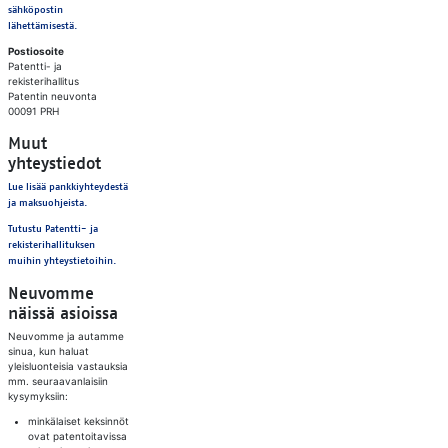
sähköpostin
lähettämisestä.
Postiosoite
Patentti- ja
rekisterihallitus
Patentin neuvonta
00091 PRH
Muut
yhteystiedot
Lue lisää pankkiyhteydestä
ja maksuohjeista.
Tutustu Patentti- ja
rekisterihallituksen
muihin yhteystietoihin.
Neuvomme
näissä asioissa
Neuvomme ja autamme
sinua, kun haluat
yleisluonteisia vastauksia
mm. seuraavanlaisiin
kysymyksiin:
minkälaiset keksinnöt
ovat patentoitavissa