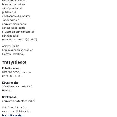
Neuvontainsinöörin
tavoitat parhaiten
sähköpostilla tai
puhelimitse
asiakaspalvelun kautta.
Tapaamisesta
neuvontainsinöörin
kanssa pitää sopia
etukäteen puhelimitse tai
sähköpostilla
(neuvonta.patentti(a)prh.fi).
Asiointi PRH:n
henkilökunnan kanssa on
luottamuksellista.
Yhteystiedot
Puhelinnumero
029 509 5858, ma - pe
klo 9.00 - 15.00
Käyntiosoite
Sörnäisten rantatie 13 C,
Helsinki
Sähköposti
neuvonta.patentti(a)prh.fi
Voit lähettää myös
suojattua sähköpostia.
Lue lisää suojatun