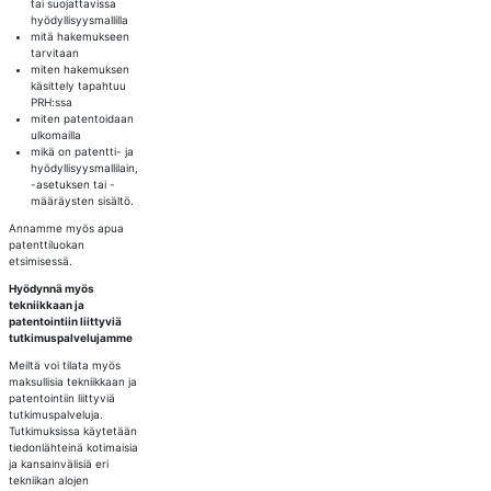
tai suojattavissa
hyödyllisyysmallilla
mitä hakemukseen
tarvitaan
miten hakemuksen
käsittely tapahtuu
PRH:ssa
miten patentoidaan
ulkomailla
mikä on patentti- ja
hyödyllisyysmallilain,
-asetuksen tai -
määräysten sisältö.
Annamme myös apua
patenttiluokan
etsimisessä.
Hyödynnä myös
tekniikkaan ja
patentointiin liittyviä
tutkimuspalvelujamme
Meiltä voi tilata myös
maksullisia tekniikkaan ja
patentointiin liittyviä
tutkimuspalveluja.
Tutkimuksissa käytetään
tiedonlähteinä kotimaisia
ja kansainvälisiä eri
tekniikan alojen