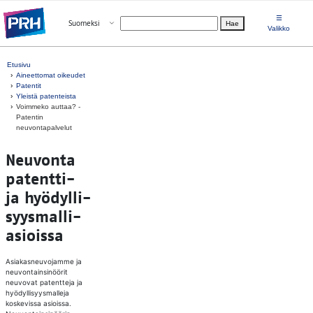
Siirry suoraan sisältöön
☰
Avaa valikko
Suomeksi
Hae
Valitse kieli
Valikko
Etusivu
Aineettomat oikeudet
Patentit
Yleistä patenteista
Voimmeko auttaa? -
Patentin
neuvontapalvelut
Neu­von­ta
pa­tent­ti-
ja hyö­dyl­li­
syys­mal­li­
asiois­sa
Asiakasneuvojamme ja
neuvontainsinöörit
neuvovat patentteja ja
hyödyllisyysmalleja
koskevissa asioissa.