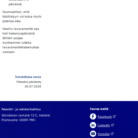
päivässä.
Huomaathan, että
käsittelyyn voi kulua myös
pidempi aika.
Haettu tavaramerkki saa
heti hakemuspäivästä
lähtien suojaa
myöhemmin tulleita
tavaramerkkihakemuksia
vastaan.
Tulostettava versio
Viimeksi päivitetty
30.07.2026
Seuraa meitä
Patentti- ja rekisterihallitus
Sörnäisten rantatie 13 C, Helsinki
(Avautuu uuteen v
Facebook
Postiosoite: 00091 PRH
(Avautuu uuteen väl
LinkedIn
(Avautuu uuteen väl
Youtube