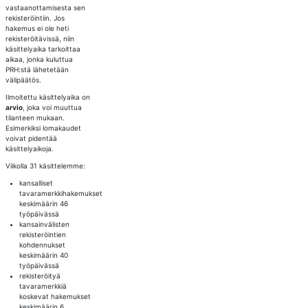
vastaanottamisesta sen
rekisteröintiin. Jos
hakemus ei ole heti
rekisteröitävissä, niin
käsittelyaika tarkoittaa
aikaa, jonka kuluttua
PRH:stä lähetetään
välipäätös.
Ilmoitettu käsittelyaika on
arvio
, joka voi muuttua
tilanteen mukaan.
Esimerkiksi lomakaudet
voivat pidentää
käsittelyaikoja.
Viikolla 31 käsittelemme:
kansalliset
tavaramerkkihakemukset
keskimäärin 46
työpäivässä
kansainvälisten
rekisteröintien
kohdennukset
keskimäärin 40
työpäivässä
rekisteröityä
tavaramerkkiä
koskevat hakemukset
keskimäärin 6