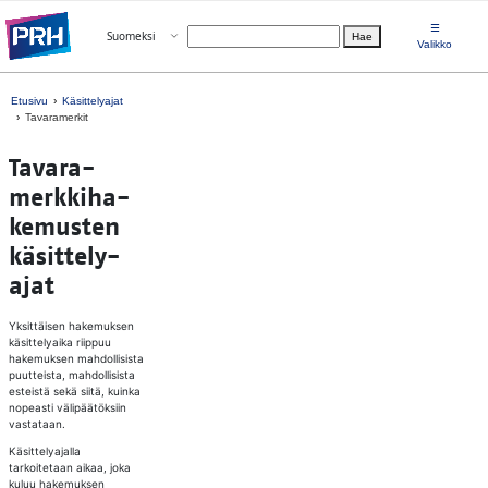
Siirry suoraan sisältöön
☰
Avaa valikko
Suomeksi
Hae
Valitse kieli
Valikko
Etusivu
Käsittelyajat
Tavaramerkit
Ta­va­ra­
merk­ki­ha­
ke­mus­ten
kä­sit­te­ly­
ajat
Yksittäisen hakemuksen
käsittelyaika riippuu
hakemuksen mahdollisista
puutteista, mahdollisista
esteistä sekä siitä, kuinka
nopeasti välipäätöksiin
vastataan.
Käsittelyajalla
tarkoitetaan aikaa, joka
kuluu hakemuksen