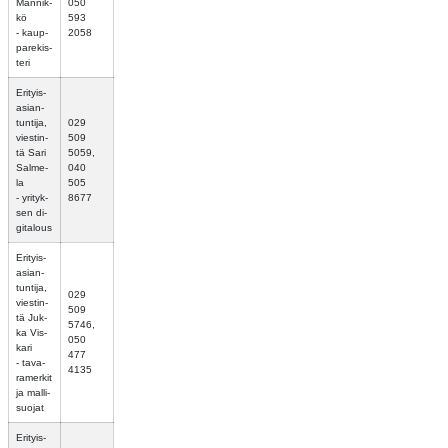
Män­nik­
050
kö
593
- kaup­
2058
pa­re­kis­
te­ri
Eri­tyis­
asian­
tun­ti­ja,
029
vies­tin­
509
tä Sari
5059,
Sal­me­
040
la
505
- yri­tyk­
8677
sen di­
gi­ta­lous
Eri­tyis­
asian­
tun­ti­ja,
029
vies­tin­
509
tä Juk­
5746,
ka Vis­
050
ka­ri
477
- ta­va­
4135
ra­mer­kit
ja mal­li­
suo­jat
Eri­tyis­