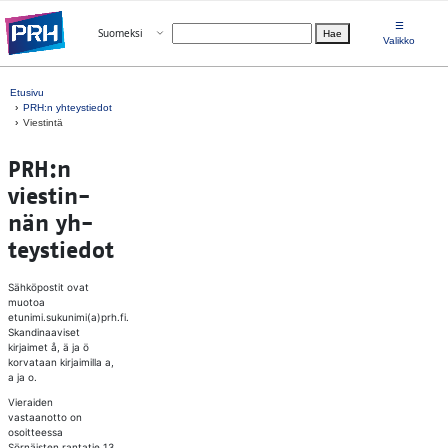
Siirry suoraan sisältöön
☰
Avaa valikko
Suomeksi
Hae
Valitse kieli
Valikko
Etusivu
PRH:n yhteystiedot
Viestintä
PRH:n
vies­tin­
nän yh­
teys­tie­dot
Sähköpostit ovat
muotoa
etunimi.sukunimi(a)prh.fi.
Skandinaaviset
kirjaimet å, ä ja ö
korvataan kirjaimilla a,
a ja o.
Vieraiden
vastaanotto on
osoitteessa
Sörnäisten rantatie 13