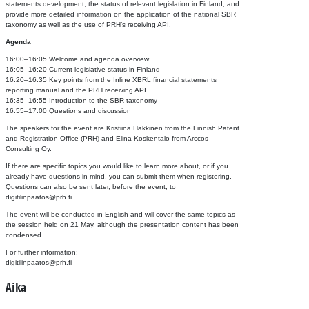
statements development, the status of relevant legislation in Finland, and
provide more detailed information on the application of the national SBR
taxonomy as well as the use of PRH’s receiving API.
Agenda
16:00–16:05 Welcome and agenda overview
16:05–16:20 Current legislative status in Finland
16:20–16:35 Key points from the Inline XBRL financial statements
reporting manual and the PRH receiving API
16:35–16:55 Introduction to the SBR taxonomy
16:55–17:00 Questions and discussion
The speakers for the event are Kristiina Häkkinen from the Finnish Patent
and Registration Office (PRH) and Elina Koskentalo from Arccos
Consulting Oy.
If there are specific topics you would like to learn more about, or if you
already have questions in mind, you can submit them when registering.
Questions can also be sent later, before the event, to
digitilinpaatos@prh.fi.
The event will be conducted in English and will cover the same topics as
the session held on 21 May, although the presentation content has been
condensed.
For further information:
digitilinpaatos@prh.fi
Aika