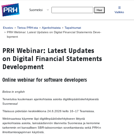
Siirry suoraan sisältöön
☰
Avaa valikko
Suomeksi
Hae
Valitse kieli
Valikko
Etusivu
Tietoa PRH:sta
Ajankohtaista
Tapahtumat
PRH We­bi­nar: La­test Up­da­tes on Di­gi­tal Fi­nancial Sta­te­ments De­ve­
lop­ment
PRH We­bi­nar: La­test Up­da­tes
on Di­gi­tal Fi­nancial Sta­te­ments
De­ve­lop­ment
Online webinar for software developers
Below in english
Tervetuloa kuulemaan ajankohtaisia asioita digitilinpäätöskehityksestä
Suomessa!
Tilaisuus pidetään keskiviikkona 24.6.2026 kello 16–17 Teamsissa.
Webinaarissa käymme läpi digitilinpäätöskehitykseen liittyviä
ajankohtaisia asioita, lainsäädännön tilannetta Suomessa ja kerromme
tarkemmin eri kansallisen SBR-taksonomian soveltamisesta sekä PRH:n
ilmoittamisrajapinnan käytöstä.