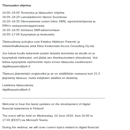
Tilaisuuden ohjelma
16:00–16:05 Tervetuloa ja tilaisuuden ohjelma
16:05–16:20 Lainsäädännön tilanne Suomessa
16:20–16:35 Olennaisimmat nostot Inline XBRL raportointiohjeesta ja
PRH:n vastaanottorajapinnasta
16:35–16:55 Johdatus SBR-taksonomiaan
16:55–17:00 Kysymykset ja keskustelu
Tilaisuudessa puhujina ovat Kristiina Häkkinen Patentti- ja
rekisterihallituksesta sekä Elina Koskentalo Arccos Consulting Oy:stä.
Jos haluat kuulla tarkemmin jostain tietyistä teemoista tai sinulla on jo
kysymyksiä mielessäsi, voit jättää sen ilmoittautumisen yhteydessä. Voit
laittaa kysymyksiä myöhemmin myös ennen tilaisuutta osoitteeseen
digitilinpaatos@prh.fi
Tilaisuus järjestetään englanniksi ja se on sisällöltään vastaava kuin 21.5
järjestetty tilaisuus, mutta esityksien sisältöä on tiivistetty.
Lisätietoa tilaisuudesta:
digitilinpaatos@prh.fi
___________________________________________________________
Welcome to hear the latest updates on the development of digital
financial statements in Finland!
The event will be held on Wednesday, 24 June 2026, from 16:00 to
17:00 (EEST) via Microsoft Teams.
During the webinar, we will cover current topics related to digital financial