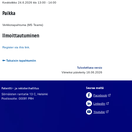
Keskiviikko 24.6.2026
klo 13:00 - 14:00
Paikka
Verkkotapahtuma (MS Teams)
Ilmoittautuminen
Register via this link.
Takaisin tapahtumiin
Tulostettava versio
Viimeksi päivitetty 18.06.2026
Seuraa meitä
Patentti- ja rekisterihallitus
Sörnäisten rantatie 13 C, Helsinki
(Avautuu uuteen v
Facebook
Postiosoite: 00091 PRH
(Avautuu uuteen väl
LinkedIn
(Avautuu uuteen väl
Youtube
In English
På svenska
Evästeet