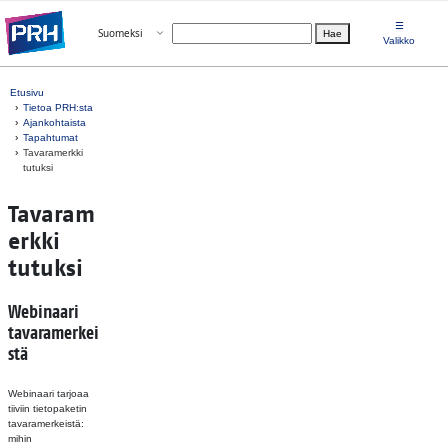
Siirry suoraan sisältöön
☰
Avaa valikko
Suomeksi
Hae
Valitse kieli
Valikko
Etusivu
Tietoa PRH:sta
Ajankohtaista
Tapahtumat
Tavaramerkki
tutuksi
Tavaram
erkki
tutuksi
Webinaari
tavaramerkei
stä
Webinaari tarjoaa
tiiviin tietopaketin
tavaramerkeistä:
mihin