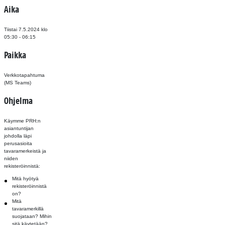
Aika
Tiistai 7.5.2024
klo
05:30 - 06:15
Paikka
Verkkotapahtuma
(MS Teams)
Ohjelma
Käymme PRH:n
asiantuntijan
johdolla läpi
perusasioita
tavaramerkeistä ja
niiden
rekisteröinnistä:
Mitä hyötyä
rekisteröinnistä
on?
Mitä
tavaramerkillä
suojataan? Mihin
sitä käytetään?