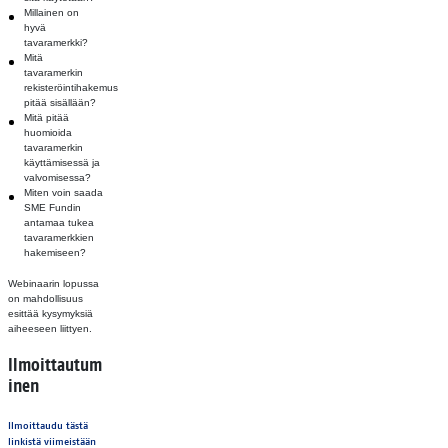
Millainen on
hyvä
tavaramerkki?
Mitä
tavaramerkin
rekisteröintihakemus
pitää sisällään?
Mitä pitää
huomioida
tavaramerkin
käyttämisessä ja
valvomisessa?
Miten voin saada
SME Fundin
antamaa tukea
tavaramerkkien
hakemiseen?
Webinaarin lopussa
on mahdollisuus
esittää kysymyksiä
aiheeseen liittyen.
Ilmoittautum
inen
Ilmoittaudu tästä
linkistä viimeistään