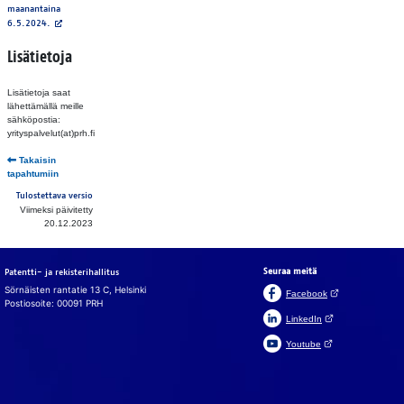
maanantaina
6.5.2024.‍
Lisätietoja
Lisätietoja saat
lähettämällä meille
sähköpostia:
yrityspalvelut(at)prh.fi
Takaisin
tapahtumiin
Tulostettava versio
Viimeksi päivitetty
20.12.2023
Seuraa meitä
Patentti- ja rekisterihallitus
Sörnäisten rantatie 13 C, Helsinki
(Avautuu uuteen v
Facebook
Postiosoite: 00091 PRH
(Avautuu uuteen väl
LinkedIn
(Avautuu uuteen väl
Youtube
In English
På svenska
Evästeet