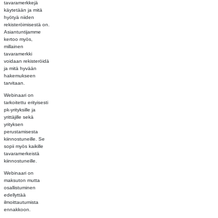
tavaramerkkejä
käytetään ja mitä
hyötyä niiden
rekisteröimisestä on.
Asiantuntijamme
kertoo myös,
millainen
tavaramerkki
voidaan rekisteröidä
ja mitä hyvään
hakemukseen
tarvitaan.
Webinaari on
tarkoitettu erityisesti
pk-yrityksille ja
yrittäjille sekä
yrityksen
perustamisesta
kiinnostuneille. Se
sopii myös kaikille
tavaramerkeistä
kiinnostuneille.
Webinaari on
maksuton mutta
osallistuminen
edellyttää
ilmoittautumista
ennakkoon.