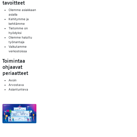
tavoitteet
Olemme asiakkaan
asialla
Kehitymme ja
kehitämme
Tietomme on
hyödyksi
Olemme haluttu
työnantaja
Vaikutamme
verkostoissa
Toimintaa
ohjaavat
periaatteet
Avoin
Arvostava
Asiantunteva