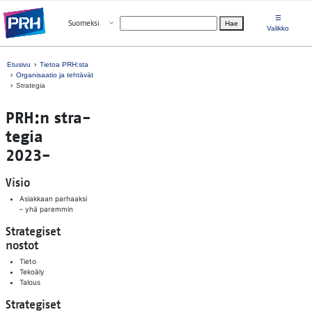
Siirry suoraan sisältöön
☰
Avaa valikko
Suomeksi
Hae
Valitse kieli
Valikko
Etusivu
Tietoa PRH:sta
Organisaatio ja tehtävät
Strategia
PRH:n stra­
te­gia
2023-
Visio
Asiakkaan parhaaksi
– yhä paremmin
Strategiset
nostot
Tieto
Tekoäly
Talous
Strategiset