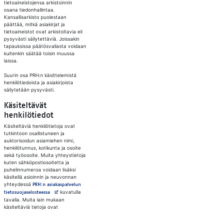
tietoaineistojensa arkistoinnin
osana tiedonhallintaa.
Kansallisarkisto puolestaan
päättää, mitkä asiakirjat ja
tietoaineistot ovat arkistoitavia eli
pysyvästi säilytettäviä. Joissakin
tapauksissa päätösvallasta voidaan
kuitenkin säätää toisin muussa
laissa.
Suurin osa PRH:n käsittelemistä
henkilötiedoista ja asiakirjoista
säilytetään pysyvästi.
Käsiteltävät
henkilötiedot​
Käsiteltäviä henkilötietoja ovat
tutkintoon osallistuneen ja
auktorisoidun asiamiehen nimi,
henkilötunnus, kotikunta ja osoite
sekä työosoite. Muita yhteystietoja
kuten sähköpostiosoitetta ja
puhelinnumeroa voidaan lisäksi
käsitellä asioinnin ja neuvonnan
yhteydessä
PRH:n asiakaspalvelun
Avautuu uuteen välilehteen
kuvatulla
tietosuojaselosteessa
tavalla. Muita lain mukaan
käsiteltäviä tietoja ovat