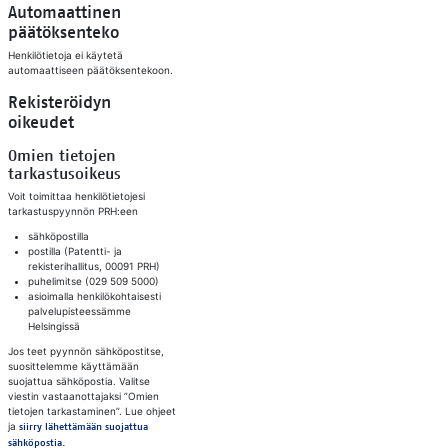
Automaattinen
päätöksenteko​
Henkilötietoja ei käytetä
automaattiseen päätöksentekoon.
Rekisteröidyn
oikeudet​
Omien tietojen
tarkastusoikeus​
Voit toimittaa henkilötietojesi
tarkastuspyynnön PRH:een
​sähköpostilla
postilla (Patentti- ja
rekisterihallitus, 00091 PRH)
puhelimitse (029 509 5000)
asioimalla henkilökohtaisesti
palvelupisteessämme
Helsingissä
Jos teet pyynnön sähköpostitse,
suosittelemme käyttämään
suojattua sähköpostia. Valitse
viestin vastaanottajaksi ”Omien
tietojen tarkastaminen”. Lue ohjeet
ja
siirry lähettämään suojattua
sähköpostia.