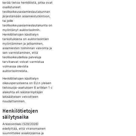
kerää tietoa henkilöistä, jotka ovat
osallistuneet
teollisoikeusasiamieslautakunnan
järjestämään asiamiestutkintoon,
tai joille
teollisoikeusasiamieslautakunta on
myöntänyt auktorisoinnin.
Henkilötietojen käsittelyn
tarkoituksena on auktorisointien
myöntäminen ja jatkaminen,
asiamiesten toiminnan valvonta ja
sen varmistaminen, että
teollisoikeudellisia palveluja
tarvitsevat voivat varmistua
voimassa olevista
auktorisoinneista.
Henkilötietojen käsittelyn
oikeusperusteena on EU:n yleisen
tietosuoja-asetuksen 6 artiklan 1 c
alakohta eli rekisterinpitäjän
lakisääteisen velvoitteen
noudattaminen.
Henkilötietojen
säilytysaika​
Arkistointilaki (529/2026)
edellyttää, että viranomainen
suunnittelee asiakirjojensa ja