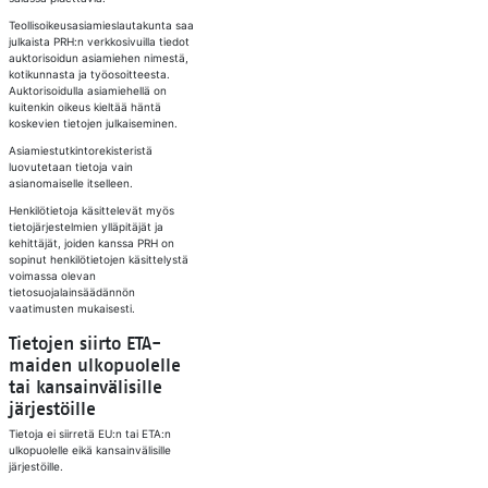
Teollisoikeusasiamieslautakunta saa
julkaista PRH:n verkkosivuilla tiedot
auktorisoidun asiamiehen nimestä,
kotikunnasta ja työosoitteesta.
Auktorisoidulla asiamiehellä on
kuitenkin oikeus kieltää häntä
koskevien tietojen julkaiseminen.
Asiamiestutkintorekisteristä
luovutetaan tietoja vain
asianomaiselle itselleen.
Henkilötietoja käsittelevät myös
tietojärjestelmien ylläpitäjät ja
kehittäjät, joiden kanssa PRH on
sopinut henkilötietojen käsittelystä
voimassa olevan
tietosuojalainsäädännön
vaatimusten mukaisesti.
Tietojen siirto ETA-
maiden ulkopuolelle
tai kansainvälisille
järjestöille​
Tietoja ei siirretä EU:n tai ETA:n
ulkopuolelle eikä kansainvälisille
järjestöille.