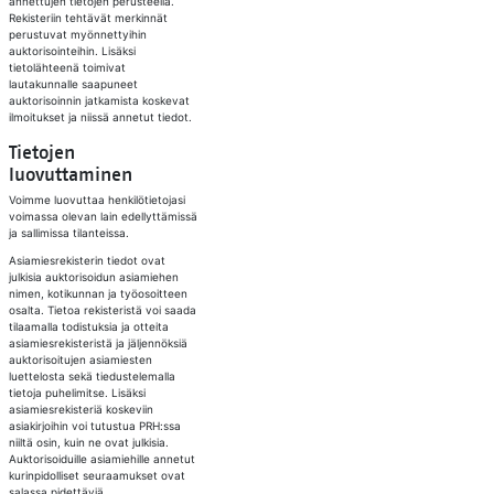
annettujen tietojen perusteella.
Rekisteriin tehtävät merkinnät
perustuvat myönnettyihin
auktorisointeihin. Lisäksi
tietolähteenä toimivat
lautakunnalle saapuneet
auktorisoinnin jatkamista koskevat
ilmoitukset ja niissä annetut tiedot.
Tietojen
luovuttaminen​
Voimme luovuttaa henkilötietojasi
voimassa olevan lain edellyttämissä
ja sallimissa tilanteissa.
Asiamiesrekisterin tiedot ovat
julkisia auktorisoidun asiamiehen
nimen, kotikunnan ja työosoitteen
osalta. Tietoa rekisteristä voi saada
tilaamalla todistuksia ja otteita
asiamiesrekisteristä ja jäljennöksiä
auktorisoitujen asiamiesten
luettelosta sekä tiedustelemalla
tietoja puhelimitse. Lisäksi
asiamiesrekisteriä koskeviin
asiakirjoihin voi tutustua PRH:ssa
niiltä osin, kuin ne ovat julkisia.
Auktorisoiduille asiamiehille annetut
kurinpidolliset seuraamukset ovat
salassa pidettäviä.