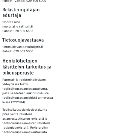
Puhelin (vaihde) 029 509 5000
Rekisterinpitäjän
edustaja
Noora Laine
noora.laine (at) prh.fi
Puhelin 029 509 5535
Tietosuojavastaava
​tietosuojavastaava(at)prh.fi
Puhelin 029 509 5000​
Henkilötietojen
käsittelyn tarkoitus ja
oikeusperuste
Patentti- ja rekisterihallituksen
yhteydessä toimii
teollisoikeusasiamieslautakunta,
josta säädetään auktorisoiduista
teollisoikeusasiamiehistä annetussa
laissa (22/2014).
Teollisoikeusasiamieslautakunta
pitää kahta rekisteriä,
asiamiestutkintojen rekisteriä ja
teollisoikeusasiamiesten rekisteriä
(asiamiesrekisteri). Rekistereihin
teollisoikeusasiamieslautakunta