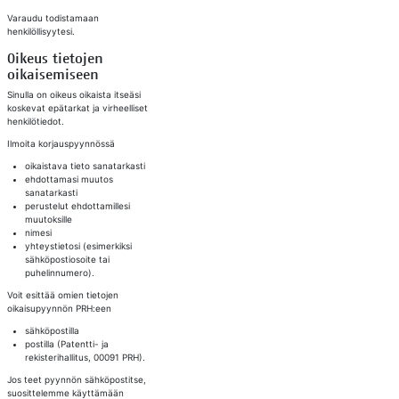
Varaudu todistamaan
henkilöllisyytesi.
Oikeus tietojen
oikaisemiseen​
Sinulla on oikeus oikaista itseäsi
koskevat epätarkat ja virheelliset
henkilötiedot.
Ilmoita korjauspyynnössä
oikaistava tieto sanatarkasti
ehdottamasi muutos
sanatarkasti
perustelut ehdottamillesi
muutoksille
nimesi
yhteystietosi (esimerkiksi
sähköpostiosoite tai
puhelinnumero).
Voit esittää omien tietojen
oikaisupyynnön PRH:een
sähköpostilla
postilla (Patentti- ja
rekisterihallitus, 00091 PRH).
Jos teet pyynnön sähköpostitse,
suosittelemme käyttämään