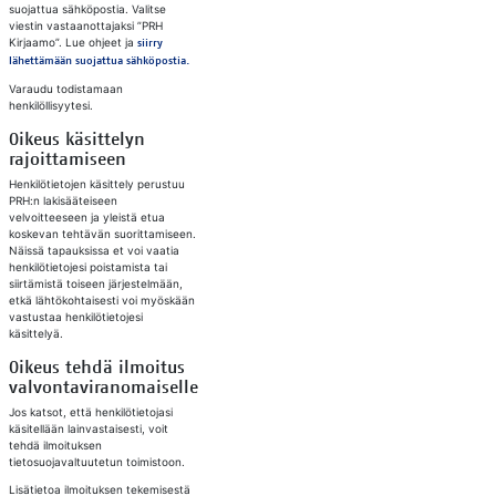
suojattua sähköpostia. Valitse
viestin vastaanottajaksi ”PRH
Kirjaamo”. Lue ohjeet ja
siirry
lähettämään suojattua sähköpostia.
Varaudu todistamaan
henkilöllisyytesi.
Oikeus käsittelyn
rajoittamiseen​
Henkilötietojen käsittely perustuu
PRH:n lakisääteiseen
velvoitteeseen ja yleistä etua
koskevan tehtävän suorittamiseen.
Näissä tapauksissa et voi vaatia
henkilötietojesi poistamista tai
siirtämistä toiseen järjestelmään,
etkä lähtökohtaisesti voi myöskään
vastustaa henkilötietojesi
käsittelyä.
Oikeus tehdä ilmoitus
valvontaviranomaiselle​
Jos katsot, että henkilötietojasi
käsitellään lainvastaisesti, voit
tehdä ilmoituksen
tietosuojavaltuutetun toimistoon.
Lisätietoa ilmoituksen tekemisestä