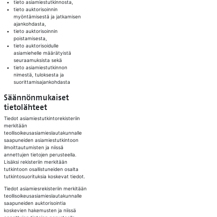
tieto asiamiestutkinnosta,
tieto auktorisoinnin
myöntämisestä ja jatkamisen
ajankohdasta,
tieto auktorisoinnin
poistamisesta,
tieto auktorisoidulle
asiamiehelle määrätyistä
seuraamuksista sekä
tieto asiamiestutkinnon
nimestä, tuloksesta ja
suorittamisajankohdasta
Säännönmukaiset
tietolähteet​
Tiedot asiamiestutkintorekisteriin
merkitään
teollisoikeusasiamieslautakunnalle
saapuneiden asiamiestutkintoon
ilmoittautumisten ja niissä
annettujen tietojen perusteella.
Lisäksi rekisteriin merkitään
tutkintoon osallistuneiden osalta
tutkintosuorituksia koskevat tiedot.
Tiedot asiamiesrekisteriin merkitään
teollisoikeusasiamieslautakunnalle
saapuneiden auktorisointia
koskevien hakemusten ja niissä