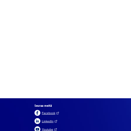
Seuraa meitä
(Avautuu uuteen välilehteen)
Facebook
(Avautuu uuteen välilehteen)
LinkedIn
(Avautuu uuteen välilehteen)
Youtube