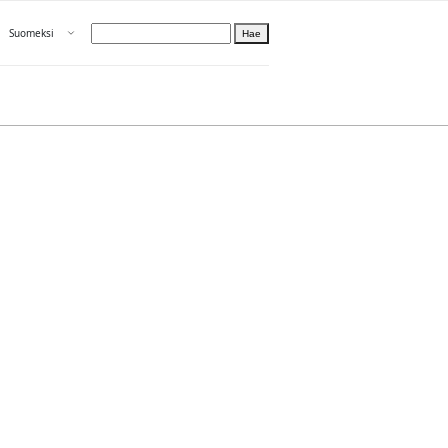
Avaa valikko
Suomeksi
Hae
Valitse kieli
Tietoa PRH:sta