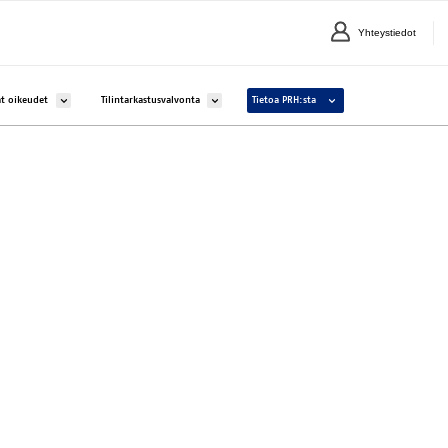
Yhteystiedot
lle Yritykset ja yhteisöt
Avaa alavalikko kohteelle Aineettomat oikeudet
Avaa alavalikko kohteelle Tilintarkastusvalvonta
Avaa alavalikko kohteelle 
t oikeudet
Tilintarkastusvalvonta
Tietoa PRH:sta