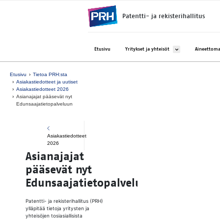
Siirry suoraan sisältöön
Patentti- ja rekisterihallitus
Avaa alavalikko kohtee
Etusivu
Yritykset ja yhteisöt
Aineettoma
Etusivu
Tietoa PRH:sta
Asiakastiedotteet ja uutiset
Asiakastiedotteet 2026
Asianajajat pääsevät nyt
Edunsaajatietopalveluun
Asiakastiedotteet
2026
Asianajajat
pääsevät nyt
Edunsaajatietopalveluun
Patentti- ja rekisterihallitus (PRH)
ylläpitää tietoja yritysten ja
yhteisöjen tosiasiallisista