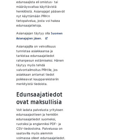
edunsaajista eli omistus- tai
määräysvaltaa käyttävistä
henkilöistä. Asianajajat pääsevät
nyt käyttämään PRH:n
tietopalvelua, josta voi hakea
edunsaajatietoja.
Asianajajan täytyy olla
Suomen
Avautuu uuteen välilehteen
Asianajajien jäsen.
Asianajajilla on velvollisuus
tunnistaa asiakkaansa ja
tarkistaa edunsaajatiedot
rahanpesun estämiseksi. Hänen
täytyy myös tehdä
valvontailmoitus PRH:lle, jos
asiakkaan antamat tiedot
poikkeavat kaupparekisteriin
merkityistä tiedoista.
Edunsaajatiedot
ovat maksullisia
Voit ladata palvelusta yrityksen
edunsaajaotteen ja henkilön
edunsaajatiedot suomeksi,
ruotsiksi ja englanniksi PDF- ja
CSV-tiedostoina. Palvelussa on
saatavilla myös aiemmin
voimassa olleet edunsaajatiedot.