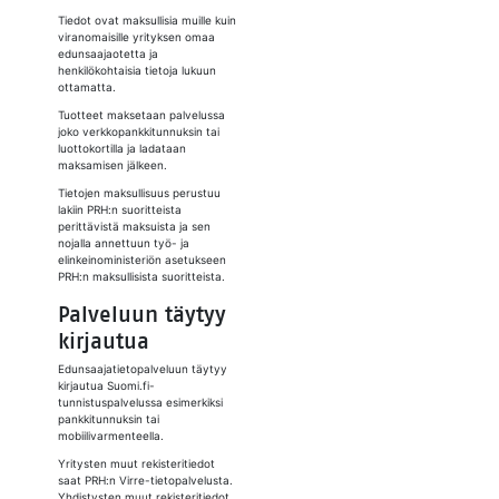
Tiedot ovat maksullisia muille kuin
viranomaisille yrityksen omaa
edunsaajaotetta ja
henkilökohtaisia tietoja lukuun
ottamatta.
Tuotteet maksetaan palvelussa
joko verkkopankkitunnuksin tai
luottokortilla ja ladataan
maksamisen jälkeen.
Tietojen maksullisuus perustuu
lakiin PRH:n suoritteista
perittävistä maksuista ja sen
nojalla annettuun työ- ja
elinkeinoministeriön asetukseen
PRH:n maksullisista suoritteista.
Palveluun täytyy
kirjautua
Edunsaajatietopalveluun täytyy
kirjautua Suomi.fi-
tunnistuspalvelussa esimerkiksi
pankkitunnuksin tai
mobiilivarmenteella.
Yritysten muut rekisteritiedot
saat PRH:n Virre-tietopalvelusta.
Yhdistysten muut rekisteritiedot