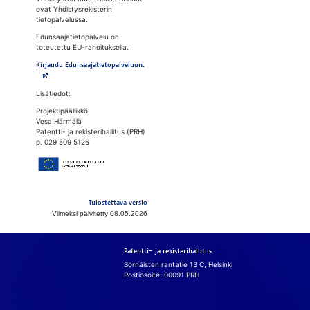
ovat Yhdistysrekisterin
tietopalvelussa.
Edunsaajatietopalvelu on
toteutettu EU-rahoituksella.
Avautuu uuteen välilehteen
Kirjaudu Edunsaajatietopalveluun.
Lisätiedot:
Projektipäällikkö
Vesa Härmälä
Patentti- ja rekisterihallitus (PRH)
p. 029 509 5126
Tulostettava versio
Viimeksi päivitetty 08.05.2026
Patentti- ja rekisterihallitus
Sörnäisten rantatie 13 C, Helsinki
Postiosoite: 00091 PRH