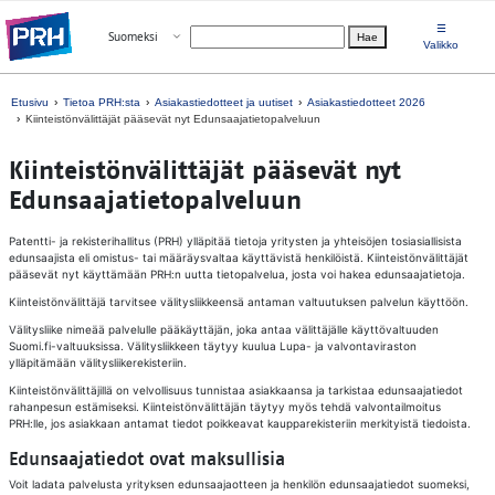
Siirry suoraan sisältöön
☰
Avaa valikko
Suomeksi
Hae
Valitse kieli
Valikko
Etusivu
Tietoa PRH:sta
Asiakastiedotteet ja uutiset
Asiakastiedotteet 2026
Kiinteistönvälittäjät pääsevät nyt Edunsaajatietopalveluun
Kiinteistönvälittäjät pääsevät nyt
Edunsaajatietopalveluun
Patentti- ja rekisterihallitus (PRH) ylläpitää tietoja yritysten ja yhteisöjen tosiasiallisista
edunsaajista eli omistus- tai määräysvaltaa käyttävistä henkilöistä. Kiinteistönvälittäjät
pääsevät nyt käyttämään PRH:n uutta tietopalvelua, josta voi hakea edunsaajatietoja.
Kiinteistönvälittäjä tarvitsee välitysliikkeensä antaman valtuutuksen palvelun käyttöön.
Välitysliike nimeää palvelulle pääkäyttäjän, joka antaa välittäjälle käyttövaltuuden
Suomi.fi-valtuuksissa. Välitysliikkeen täytyy kuulua Lupa- ja valvontaviraston
ylläpitämään välitysliikerekisteriin.
Kiinteistönvälittäjillä on velvollisuus tunnistaa asiakkaansa ja tarkistaa edunsaajatiedot
rahanpesun estämiseksi. Kiinteistönvälittäjän täytyy myös tehdä valvontailmoitus
PRH:lle, jos asiakkaan antamat tiedot poikkeavat kaupparekisteriin merkityistä tiedoista.
Edunsaajatiedot ovat maksullisia
Voit ladata palvelusta yrityksen edunsaajaotteen ja henkilön edunsaajatiedot suomeksi,