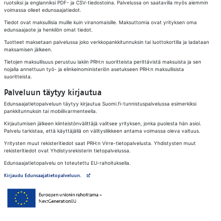
ruotsiksi ja englanniksi PDF- ja CSV-tiedostoina. Palvelussa on saatavilla myös aiemmin
voimassa olleet edunsaajatiedot.
Tiedot ovat maksullisia muille kuin viranomaisille. Maksuttomia ovat yrityksen oma
edunsaajaote ja henkilön omat tiedot.
Tuotteet maksetaan palvelussa joko verkkopankkitunnuksin tai luottokortilla ja ladataan
maksamisen jälkeen.
Tietojen maksullisuus perustuu lakiin PRH:n suoritteista perittävistä maksuista ja sen
nojalla annettuun työ- ja elinkeinoministeriön asetukseen PRH:n maksullisista
suoritteista.
Palveluun täytyy kirjautua
Edunsaajatietopalveluun täytyy kirjautua Suomi.fi-tunnistuspalvelussa esimerkiksi
pankkitunnuksin tai mobiilivarmenteella.
Kirjautumisen jälkeen kiinteistönvälittäjä valitsee yrityksen, jonka puolesta hän asioi.
Palvelu tarkistaa, että käyttäjällä on välitysliikkeen antama voimassa oleva valtuus.
Yritysten muut rekisteritiedot saat PRH:n Virre-tietopalvelusta. Yhdistysten muut
rekisteritiedot ovat Yhdistysrekisterin tietopalvelussa.
Edunsaajatietopalvelu on toteutettu EU-rahoituksella.
Avautuu uuteen välilehteen
Kirjaudu Edunsaajatietopalveluun.