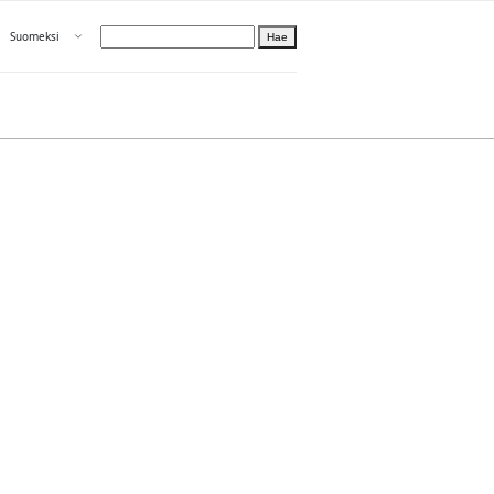
Avaa valikko
Suomeksi
Hae
Valitse kieli
Tietoa PRH:sta