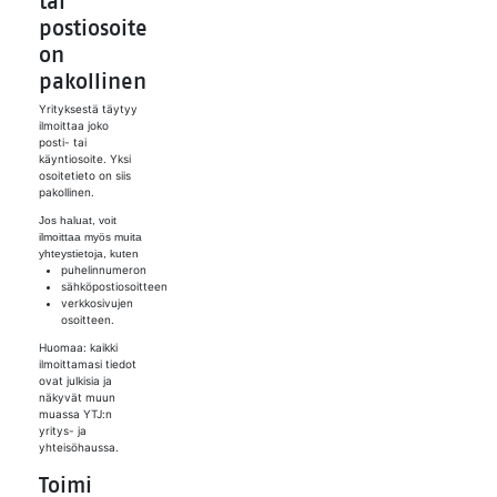
tai
postiosoite
on
pakollinen
Yrityksestä täytyy
ilmoittaa joko
posti- tai
käyntiosoite. Yksi
osoitetieto on siis
pakollinen.
Jos haluat, voit
ilmoittaa myös muita
yhteystietoja, kuten
puhelinnumeron
sähköpostiosoitteen
verkkosivujen
osoitteen.
Huomaa: kaikki
ilmoittamasi tiedot
ovat julkisia ja
näkyvät muun
muassa YTJ:n
yritys- ja
yhteisöhaussa.
Toimi