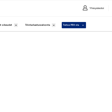
Yhteystiedot
lle Yritykset ja yhteisöt
Avaa alavalikko kohteelle Aineettomat oikeudet
Avaa alavalikko kohteelle Tilintarkastusvalvonta
Avaa alavalikko kohteelle 
t oikeudet
Tilintarkastusvalvonta
Tietoa PRH:sta