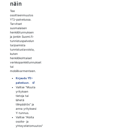
näin
Tee
osoitteenmuutos
YTJ-palvelussa.
Tarvitset
suomalaisen
henkilötunnuksen
ja jonkin Suomi.fi-
tunnistuspalvelun
tarjoamista
tunnistustavoista,
kuten
henkilökohtaiset
verkkopankkitunnukset
tai
mobiilivarmenteen.
Kirjaudu YTJ-
Avautuu uuteen välilehteen
palveluun.
Valitse "Muuta
yrityksen
tietoja tai
lähetä
tilinpäätös" ja
anna yrityksesi
Y-tunnus.
Valitse "Aloita
osoite- ja
yhteystietomuutos"