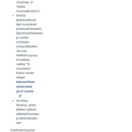
(huomaa: ei
"Aloita
muutosilmoitus").
Ilmoita
järjestyksessä
läpi muutokset
postiosoitteeseen,
käyntiosoitteeseen
ja muihin
yrityksen
yhteystietoihin.
Jos osa
tiedoista pysyy
ennallaan,
valitse "Ei
muutosta".
Katso tarkat
ohjeet
katuosoitteen
antamisesta
Avautuu uuteen välilehteen
ytj.fi-sivulta.
Hyväksy
ilmoitus, jonka
jälkeen pääset
allekirjoittamaan
ja lähettämään
sen.
Osoitteenmuutos