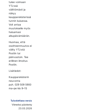
tulee voimaan
YTJ:ssä
välittömästi ja
näkyy
kaupparekisterissä
tunnin kuluessa.
Voit antaa
muutokselle myös
haluamasi
alkupäivämäärän.
Huomaa, että
osoitteenmuutos ei
välity YTJ:stä
Postiin tai
päinvastoin. Tee
erillinen ilmoitus
Postiin.
Lisätiedot:
Kaupparekisterin
neuvonta
puh. 029 509 5900
ma–pe klo 9–15
Tulostettava versio
Viimeksi päivitetty
23.03.2026