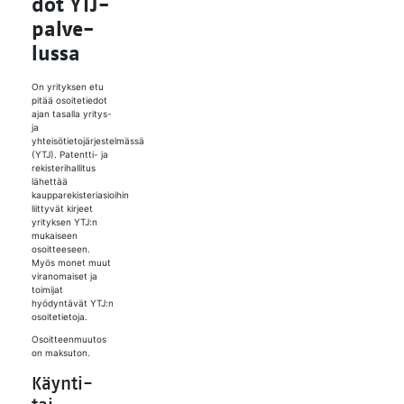
dot YTJ-
pal­ve­
lus­sa
On yrityksen etu
pitää osoitetiedot
ajan tasalla yritys-
ja
yhteisötietojärjestelmässä
(YTJ). Patentti- ja
rekisterihallitus
lähettää
kaupparekisteriasioihin
liittyvät kirjeet
yrityksen YTJ:n
mukaiseen
osoitteeseen.
Myös monet muut
viranomaiset ja
toimijat
hyödyntävät YTJ:n
osoitetietoja.
Osoitteenmuutos
on maksuton.
Käynti-