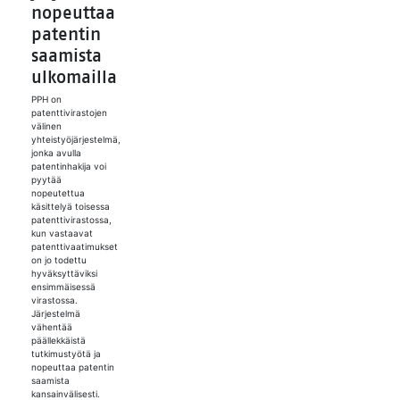
nopeuttaa
patentin
saamista
ulkomailla
PPH on
patenttivirastojen
välinen
yhteistyöjärjestelmä,
jonka avulla
patentinhakija voi
pyytää
nopeutettua
käsittelyä toisessa
patenttivirastossa,
kun vastaavat
patenttivaatimukset
on jo todettu
hyväksyttäviksi
ensimmäisessä
virastossa.
Järjestelmä
vähentää
päällekkäistä
tutkimustyötä ja
nopeuttaa patentin
saamista
kansainvälisesti.