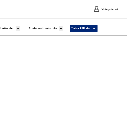
Yhteystiedot
lle Yritykset ja yhteisöt
Avaa alavalikko kohteelle Aineettomat oikeudet
Avaa alavalikko kohteelle Tilintarkastusvalvonta
Avaa alavalikko kohteelle 
t oikeudet
Tilintarkastusvalvonta
Tietoa PRH:sta