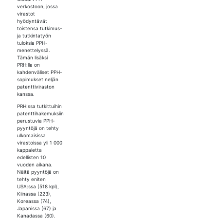
verkostoon, jossa
virastot
hyödyntävät
toistensa tutkimus-
ja tutkintatyön
tuloksia PPH-
menettelyssä.
Tämän lisäksi
PRH:lla on
kahdenväliset PPH-
sopimukset neljän
patenttiviraston
kanssa.
PRH:ssa tutkittuihin
patenttihakemuksiin
perustuvia PPH-
pyyntöjä on tehty
ulkomaisissa
virastoissa yli 1 000
kappaletta
edellisten 10
vuoden aikana.
Näitä pyyntöjä on
tehty eniten
USA:ssa (518 kpl),
Kiinassa (223),
Koreassa (74),
Japanissa (67) ja
Kanadassa (60).