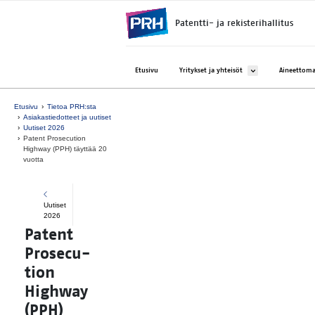
Siirry suoraan sisältöön
Patentti- ja rekisterihallitus
Avaa alavalikko kohtee
Etusivu
Yritykset ja yhteisöt
Aineettoma
Etusivu
Tietoa PRH:sta
Asiakastiedotteet ja uutiset
Uutiset 2026
Pa­tent Pro­secu­tion
Highway (PPH) täyt­tää 20
vuot­ta
Uutiset
2026
Pa­tent
Pro­secu­
tion
Highway
(PPH)