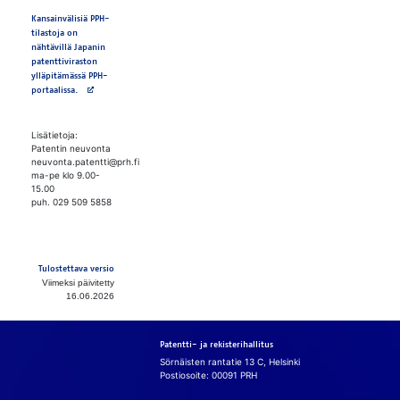
Kansainvälisiä PPH-
tilastoja on
nähtävillä Japanin
patenttiviraston
ylläpitämässä PPH-
Avautuu uuteen välilehteen
portaalissa.
Lisätietoja:
Patentin neuvonta
neuvonta.patentti@prh.fi
ma-pe klo 9.00-
15.00
puh. 029 509 5858
Tulostettava versio
Viimeksi päivitetty
16.06.2026
Patentti- ja rekisterihallitus
Sörnäisten rantatie 13 C, Helsinki
Postiosoite: 00091 PRH