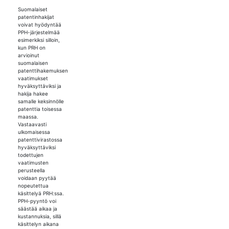
Suomalaiset
patentinhakijat
voivat hyödyntää
PPH-järjestelmää
esimerkiksi silloin,
kun PRH on
arvioinut
suomalaisen
patenttihakemuksen
vaatimukset
hyväksyttäviksi ja
hakija hakee
samalle keksinnölle
patenttia toisessa
maassa.
Vastaavasti
ulkomaisessa
patenttivirastossa
hyväksyttäviksi
todettujen
vaatimusten
perusteella
voidaan pyytää
nopeutettua
käsittelyä PRH:ssa.
PPH-pyyntö voi
säästää aikaa ja
kustannuksia, sillä
käsittelyn aikana