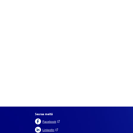
Seuraa meitä
(Avautuu uuteen välilehteen)
Facebook
(Avautuu uuteen välilehteen)
LinkedIn