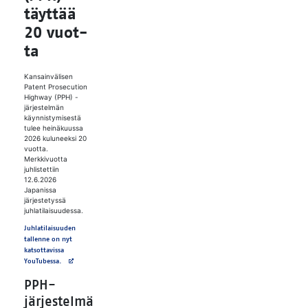
täyt­tää
20 vuot­
ta
Kansainvälisen
Patent Prosecution
Highway (PPH) -
järjestelmän
käynnistymisestä
tulee heinäkuussa
2026 kuluneeksi 20
vuotta.
Merkkivuotta
juhlistettiin
12.6.2026
Japanissa
järjestetyssä
juhlatilaisuudessa.
Juhlatilaisuuden
tallenne on nyt
katsottavissa
Avautuu uuteen välilehteen
YouTubessa.
PPH-
järjestelmä