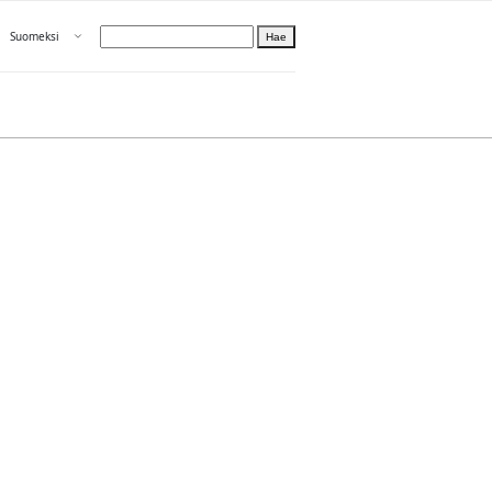
Avaa valikko
Suomeksi
Hae
Valitse kieli
Tietoa PRH:sta