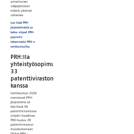
annettavien
välipäätösten
määrä yleensä
vähenee.
Lue lisää PPH-
järjestelmästä ja
katso ohjeet PPH-
pyynnön
tekemiseksi PRH:n
verkkosivuilta.
PRH:lla
yhteistyösopimus
33
patenttiviraston
kanssa
Huhtikuuhun 2026
mennessä PPH-
järjestelmä oli
käytössä 56
patenttivirastossa
ympäri maailmaa.
PRH kuuluu 29
patenttiviraston
muodostamaan
Global PPH -