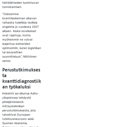
häiriölähteiden luotettavan
tunnistamisen.
“Odotamme
kvanttilaskennan alkavan
ratkaista todellisia teollisia
ongelmia jo vuodesta 2027
alkaen. Aluksi sovellukset
ovat rajattuja, mutta
myöhemmin ne voivat
laajentua esimerkiksi
optimointiin, kuten logistiikan
tai laivareittien
suunnitteluun”, Möttönen
sanoo.
Perustutkimukses
ta
kvanttidiagnostiik
an työkaluksi
Keksintö sai alkunsa Aalto-
yliopistossa tehdystä
pitkäjänteisestä
mittaustekniikan
perustutkimuksesta, jota
rahoittivat Euroopan
tutkimusneuvosto sekä
Suomen Akatemia.