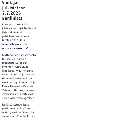
Voittajat
julkistetaan
2.7.2026
Berliinissä
Euroopan patenttivirasto
julkistaa voittajat Berliinissä
järjestettävässä
palkintoseremoniassa
torstaina 2.7.2026.
Tilaisuutta voi seurata
Avautuu uuteen välilehteen
suorana verkossa.
Möttönen on yksi kolmesta
tutkimuskategorian
finalistista European
Inventor Award 2026 -
kilpailussa. Muut finalistit
ovat rokotetutkija Sir Adrian
Hill malariarokotteellaan
sekä portugalilainen tutkija
Paula Alexandra Quintela
Videira tutkimusryhmineen
syöpäsoluja tunnistavalla
vasta-aineteknologiallaan.
Neljässä kategoriassa
palkittavien keksijöiden
lisäksi yleisö voi äänestää
suosikkiaan Popular Prize -