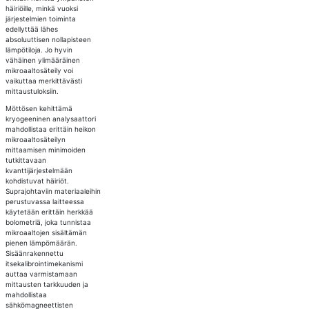
häiriöille, minkä vuoksi
järjestelmien toiminta
edellyttää lähes
absoluuttisen nollapisteen
lämpötiloja. Jo hyvin
vähäinen ylimääräinen
mikroaaltosäteily voi
vaikuttaa merkittävästi
mittaustuloksiin.
Möttösen kehittämä
kryogeeninen analysaattori
mahdollistaa erittäin heikon
mikroaaltosäteilyn
mittaamisen minimoiden
tutkittavaan
kvanttijärjestelmään
kohdistuvat häiriöt.
Suprajohtaviin materiaaleihin
perustuvassa laitteessa
käytetään erittäin herkkää
bolometriä, joka tunnistaa
mikroaaltojen sisältämän
pienen lämpömäärän.
Sisäänrakennettu
itsekalibrointimekanismi
auttaa varmistamaan
mittausten tarkkuuden ja
mahdollistaa
sähkömagneettisten