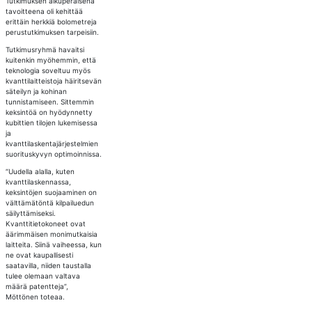
Tutkimuksen alkuperäisenä
tavoitteena oli kehittää
erittäin herkkiä bolometreja
perustutkimuksen tarpeisiin.
Tutkimusryhmä havaitsi
kuitenkin myöhemmin, että
teknologia soveltuu myös
kvanttilaitteistoja häiritsevän
säteilyn ja kohinan
tunnistamiseen. Sittemmin
keksintöä on hyödynnetty
kubittien tilojen lukemisessa
ja
kvanttilaskentajärjestelmien
suorituskyvyn optimoinnissa.
“Uudella alalla, kuten
kvanttilaskennassa,
keksintöjen suojaaminen on
välttämätöntä kilpailuedun
säilyttämiseksi.
Kvanttitietokoneet ovat
äärimmäisen monimutkaisia
laitteita. Siinä vaiheessa, kun
ne ovat kaupallisesti
saatavilla, niiden taustalla
tulee olemaan valtava
määrä patentteja”,
Möttönen toteaa.