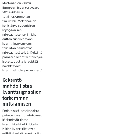
Möttönen on valittu
European Inventor Award
2026 -kilpailun
tutkimuskategorian
finalistiksi. Möttönen on
kehittänyt uudenlaisen
kryogeenisen
mikroaaltosensorin, joka
auttaa tunnistamaan
kvanttitietokoneiden
toimintaa häiritsevää
mikroaaltosäteilyä. Keksintö
parantaa kvanttilaitteistojen
luotettavuutta ja edistää
merkittävästi
kvanttiteknologian kehitystä.
Keksintö
mahdollistaa
kvanttisignaalien
tarkemman
mittaamisen
Perinteisistä tietokoneista
poiketen kvanttitietokoneet
käsittelevät tietoa
kvanttibiteillä eli kubiteilla.
Niiden kvanttitilat ovat
erittäin herkkiä ympäristön