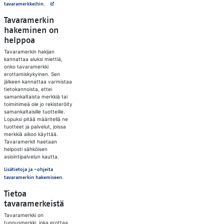
Avautuu uuteen välilehteen
tavaramerkkeihin.
Tavaramerkin
hakeminen on
helppoa
Tavaramerkin hakijan
kannattaa aluksi miettiä,
onko tavaramerkki
erottamiskykyinen. Sen
jälkeen kannattaa varmistaa
tietokannoista, ettei
samankaltaista merkkiä tai
toiminimeä ole jo rekisteröity
samankaltaisille tuotteille.
Lopuksi pitää määritellä ne
tuotteet ja palvelut, joissa
merkkiä aikoo käyttää.
Tavaramerkit haetaan
helposti sähköisen
asiointipalvelun kautta.
Lisätietoja ja -ohjeita
tavaramerkin hakemiseen.‍
Tietoa
tavaramerkeistä
Tavaramerkki on
tunnusmerkki, joka erottaa