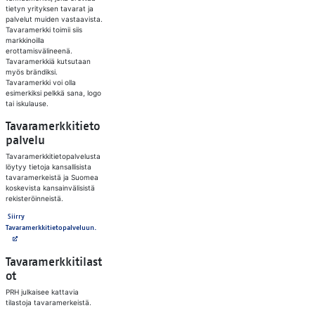
tietyn yrityksen tavarat ja
palvelut muiden vastaavista.
Tavaramerkki toimii siis
markkinoilla
erottamisvälineenä.
Tavaramerkkiä kutsutaan
myös brändiksi.
Tavaramerkki voi olla
esimerkiksi pelkkä sana, logo
tai iskulause.
Tavaramerkkitieto
palvelu
Tavaramerkkitietopalvelusta
löytyy tietoja kansallisista
tavaramerkeistä ja Suomea
koskevista kansainvälisistä
rekisteröinneistä.
Siirry
Avautuu uuteen välilehteen
Tavaramerkkitietopalveluun.
Tavaramerkkitilast
ot
PRH julkaisee kattavia
tilastoja tavaramerkeistä.