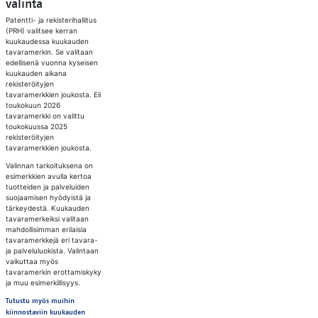
valinta
Patentti- ja rekisterihallitus
(PRH) valitsee kerran
kuukaudessa kuukauden
tavaramerkin. Se valitaan
edellisenä vuonna kyseisen
kuukauden aikana
rekisteröityjen
tavaramerkkien joukosta. Eli
toukokuun 2026
tavaramerkki on valittu
toukokuussa 2025
rekisteröityjen
tavaramerkkien joukosta.
Valinnan tarkoituksena on
esimerkkien avulla kertoa
tuotteiden ja palveluiden
suojaamisen hyödyistä ja
tärkeydestä. Kuukauden
tavaramerkeiksi valitaan
mahdollisimman erilaisia
tavaramerkkejä eri tavara-
ja palveluluokista. Valintaan
vaikuttaa myös
tavaramerkin erottamiskyky
ja muu esimerkillisyys.
Tutustu myös muihin
kiinnostaviin kuukauden