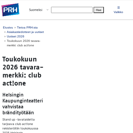
Siirry suoraan sisältöön
☰
Avaa valikko
Suomeksi
Hae
Valitse kieli
Valikko
Etusivu
Tietoa PRH:sta
Asiakastiedotteet ja uutiset
Uutiset 2026
Toukokuun 2026 ta­va­ra­
merk­ki: club act!one
Toukokuun
2026 ta­va­ra­
merk­ki: club
act!one
Helsingin
Kaupunginteatteri
vahvistaa
brändityötään
Stand up -lavataidetta
tarjoava club act!one
rekisteröitiin toukokuussa
2025 Helsingin