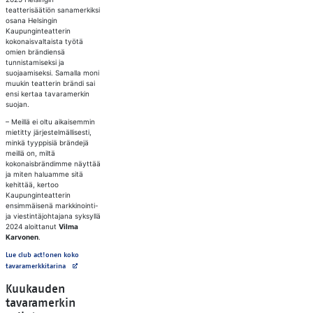
teatterisäätiön sanamerkiksi
osana Helsingin
Kaupunginteatterin
kokonaisvaltaista työtä
omien brändiensä
tunnistamiseksi ja
suojaamiseksi. Samalla moni
muukin teatterin brändi sai
ensi kertaa tavaramerkin
suojan.
– Meillä ei oltu aikaisemmin
mietitty järjestelmällisesti,
minkä tyyppisiä brändejä
meillä on, miltä
kokonaisbrändimme näyttää
ja miten haluamme sitä
kehittää, kertoo
Kaupunginteatterin
ensimmäisenä markkinointi-
ja viestintäjohtajana syksyllä
2024 aloittanut
Vilma
Karvonen
.
Lue club act!onen koko
Avautuu uuteen välilehteen
tavaramerkkitarina
Kuukauden
tavaramerkin