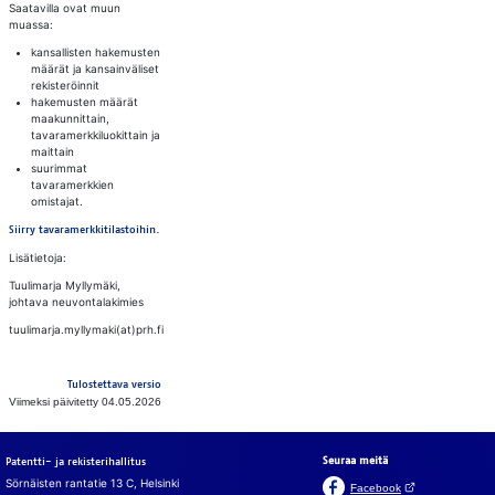
Saatavilla ovat muun
muassa:
kansallisten hakemusten
määrät ja kansainväliset
rekisteröinnit
hakemusten määrät
maakunnittain,
tavaramerkkiluokittain ja
maittain
suurimmat
tavaramerkkien
omistajat.
Siirry tavaramerkkitilastoihin.
Lisätietoja:
Tuulimarja Myllymäki,
johtava neuvontalakimies
tuulimarja.myllymaki(at)prh.fi
Tulostettava versio
Viimeksi päivitetty 04.05.2026
Seuraa meitä
Patentti- ja rekisterihallitus
Sörnäisten rantatie 13 C, Helsinki
(Avautuu uuteen v
Facebook