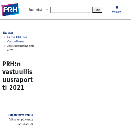
Siirry suoraan sisältöön
☰
Avaa valikko
Suomeksi
Hae
Valitse kieli
Valikko
Etusivu
Tietoa PRH:sta
Vastuullisuus
Vastuullisuusraportti
2021
PRH:n
vastuullis
uusraport
ti 2021
Tulostettava versio
Viimeksi päivitetty
12.03.2026