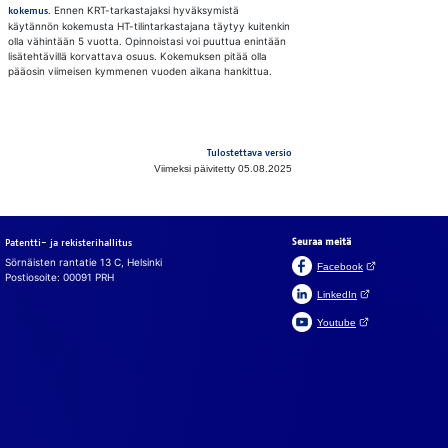
. Ennen KRT-tarkastajaksi hyväksymistä
kokemus
käytännön kokemusta HT-tilintarkastajana täytyy kuitenkin
olla vähintään 5 vuotta. Opinnoistasi voi puuttua enintään
lisätehtävillä korvattava osuus. Kokemuksen pitää olla
pääosin viimeisen kymmenen vuoden aikana hankittua.
Tulostettava versio
Viimeksi päivitetty 05.08.2025
Seuraa meitä
Patentti- ja rekisterihallitus
Sörnäisten rantatie 13 C, Helsinki
(Avautuu uuteen v
Facebook
Postiosoite: 00091 PRH
(Avautuu uuteen väl
LinkedIn
(Avautuu uuteen väl
Youtube
In English
På svenska
Evästeet
Käy­täm­me si­vus­tol­la, cha­tis­sa ja chat­bo­tis­sa eväs­tei­tä, jot­
ka mah­dol­lis­ta­vat toi­min­nan. Ke­rääm­me si­vus­tol­la myös
eväs­tei­den avul­la si­vus­ton kä­vi­jä­ti­las­to­ja ja ana­ly­soim­me