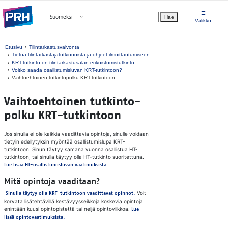
Siirry suoraan sisältöön
☰
Avaa valikko
Suomeksi
Hae
Valitse kieli
Valikko
Etusivu
Tilintarkastusvalvonta
Tietoa tilintarkastajatutkinnoista ja ohjeet ilmoittautumiseen
KRT-tutkinto on tilintarkastusalan erikoistumistutkinto
Voitko saada osallistumisluvan KRT-tutkintoon?
Vaihtoehtoinen tutkintopolku KRT-tutkintoon
Vaih­toeh­toi­nen tut­kin­to­
pol­ku KRT-tut­kin­toon
Jos sinulla ei ole kaikkia vaadittavia opintoja, sinulle voidaan
tietyin edellytyksin myöntää osallistumislupa KRT-
tutkintoon. Sinun täytyy samana vuonna osallistua HT-
tutkintoon, tai sinulla täytyy olla HT-tutkinto suoritettuna.
Lue lisää HT-osallistumisluvan vaatimuksista.
Mitä opintoja vaaditaan?
Voit
Sinulla täytyy olla KRT-tutkintoon vaadittavat opinnot.
korvata lisätehtävillä kestävyysseikkoja koskevia opintoja
enintään kuusi opintopistettä tai neljä opintoviikkoa.
Lue
lisää opintovaatimuksista.