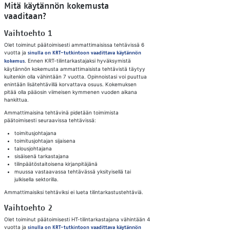
Mitä käytännön kokemusta
vaaditaan?
Vaihtoehto 1
Olet toiminut päätoimisesti ammattimaisissa tehtävissä 6
vuotta ja
sinulla on KRT-tutkintoon vaadittava käytännön
. Ennen KRT-tilintarkastajaksi hyväksymistä
kokemus
käytännön kokemusta ammattimaisista tehtävistä täytyy
kuitenkin olla vähintään 7 vuotta. Opinnoistasi voi puuttua
enintään lisätehtävillä korvattava osuus. Kokemuksen
pitää olla pääosin viimeisen kymmenen vuoden aikana
hankittua.
Ammattimaisina tehtävinä pidetään toimimista
päätoimisesti seuraavissa tehtävissä:
toimitusjohtajana
toimitusjohtajan sijaisena
talousjohtajana
sisäisenä tarkastajana
tilinpäätöstaitoisena kirjanpitäjänä
muussa vastaavassa tehtävässä yksityisellä tai
julkisella sektorilla.
Ammattimaisiksi tehtäviksi ei lueta tilintarkastustehtäviä.
Vaihtoehto 2
Olet toiminut päätoimisesti HT-tilintarkastajana vähintään 4
vuotta ja
sinulla on KRT-tutkintoon vaadittava käytännön