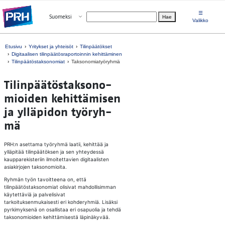
Siirry suoraan sisältöön
☰
Avaa valikko
Suomeksi
Hae
Valitse kieli
Valikko
Etusivu
Yritykset ja yhteisöt
Tilinpäätökset
Digitaalisen tilinpäätösraportoinnin kehittäminen
Tilinpäätöstaksonomiat
Taksonomiatyöryhmä
Ti­lin­pää­tös­tak­so­no­
mioi­den ke­hit­tä­mi­sen
ja yl­lä­pi­don työ­ryh­
mä
PRH:n asettama työryhmä laatii, kehittää ja
ylläpitää tilinpäätöksen ja sen yhteydessä
kaupparekisteriin ilmoitettavien digitaalisten
asiakirjojen taksonomioita.
Ryhmän työn tavoitteena on, että
tilinpäätöstaksonomiat olisivat mahdollisimman
käytettäviä ja palvelisivat
tarkoituksenmukaisesti eri kohderyhmiä. Lisäksi
pyrkimyksenä on osallistaa eri osapuolia ja tehdä
taksonomioiden kehittämisestä läpinäkyvää.