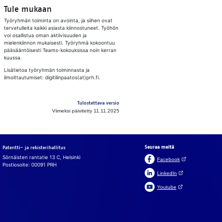
Tule mukaan
Työryhmän toiminta on avointa, ja siihen ovat
tervetulleita kaikki asiasta kiinnostuneet. Työhön
voi osallistua oman aktiivisuuden ja
mielenkiinnon mukaisesti. Työryhmä kokoontuu
pääsääntöisesti Teams-kokouksissa noin kerran
kuussa.
Lisätietoa työryhmän toiminnasta ja
ilmoittautumiset: digitilinpaatos(at)prh.fi.
Tulostettava versio
Viimeksi päivitetty 11.11.2025
Seuraa meitä
Patentti- ja rekisterihallitus
Sörnäisten rantatie 13 C, Helsinki
(Avautuu uuteen v
Facebook
Postiosoite: 00091 PRH
(Avautuu uuteen väl
LinkedIn
(Avautuu uuteen väl
Youtube
In English
På svenska
Evästeet