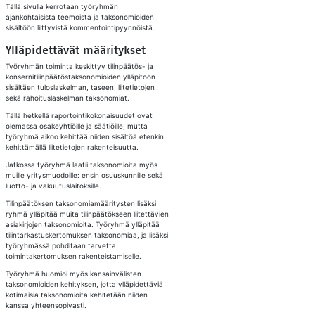
Tällä sivulla kerrotaan työryhmän
ajankohtaisista teemoista ja taksonomioiden
sisältöön liittyvistä kommentointipyynnöistä.
Ylläpidettävät määritykset
Työryhmän toiminta keskittyy tilinpäätös- ja
konsernitilinpäätöstaksonomioiden ylläpitoon
sisältäen tuloslaskelman, taseen, liitetietojen
sekä rahoituslaskelman taksonomiat.
Tällä hetkellä raportointikokonaisuudet ovat
olemassa osakeyhtiöille ja säätiöille, mutta
työryhmä aikoo kehittää niiden sisältöä etenkin
kehittämällä liitetietojen rakenteisuutta.
Jatkossa työryhmä laatii taksonomioita myös
muille yritysmuodoille: ensin osuuskunnille sekä
luotto- ja vakuutuslaitoksille.
Tilinpäätöksen taksonomiamääritysten lisäksi
ryhmä ylläpitää muita tilinpäätökseen liitettävien
asiakirjojen taksonomioita. Työryhmä ylläpitää
tilintarkastuskertomuksen taksonomiaa, ja lisäksi
työryhmässä pohditaan tarvetta
toimintakertomuksen rakenteistamiselle.
Työryhmä huomioi myös kansainvälisten
taksonomioiden kehityksen, jotta ylläpidettäviä
kotimaisia taksonomioita kehitetään niiden
kanssa yhteensopivasti.