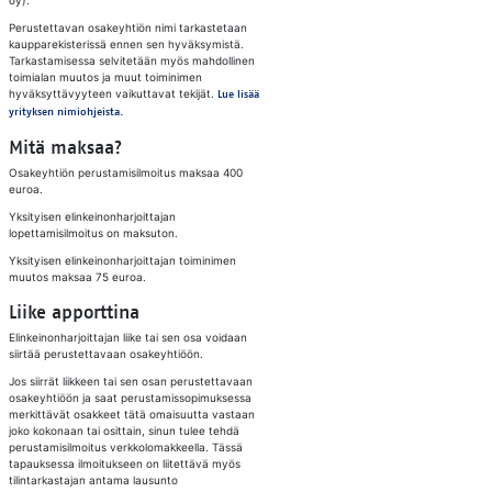
oy).
Perustettavan osakeyhtiön nimi tarkastetaan
kaupparekisterissä ennen sen hyväksymistä.
Tarkastamisessa selvitetään myös mahdollinen
toimialan muutos ja muut toiminimen
hyväksyttävyyteen vaikuttavat tekijät.
Lue lisää
yrityksen nimiohjeista.
Mitä maksaa?
Osakeyhtiön perustamisilmoitus maksaa 400
euroa.
Yksityisen elinkeinonharjoittajan
lopettamisilmoitus on maksuton.
Yksityisen elinkeinonharjoittajan toiminimen
muutos maksaa 75 euroa.
Liike apporttina
Elinkeinonharjoittajan liike tai sen osa voidaan
siirtää perustettavaan osakeyhtiöön.
Jos siirrät liikkeen tai sen osan perustettavaan
osakeyhtiöön ja saat perustamissopimuksessa
merkittävät osakkeet tätä omaisuutta vastaan
joko kokonaan tai osittain, sinun tulee tehdä
perustamisilmoitus verkkolomakkeella. Tässä
tapauksessa ilmoitukseen on liitettävä myös
tilintarkastajan antama lausunto