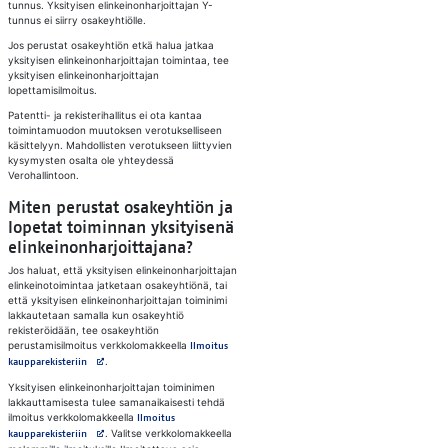
tunnus. Yksityisen elinkeinonharjoittajan Y-
tunnus ei siirry osakeyhtiölle.
Jos perustat osakeyhtiön etkä halua jatkaa
yksityisen elinkeinonharjoittajan toimintaa, tee
yksityisen elinkeinonharjoittajan
lopettamisilmoitus.
Patentti- ja rekisterihallitus ei ota kantaa
toimintamuodon muutoksen verotukselliseen
käsittelyyn. Mahdollisten verotukseen liittyvien
kysymysten osalta ole yhteydessä
Verohallintoon.
Miten perustat osakeyhtiön ja
lopetat toiminnan yksityisenä
elinkeinonharjoittajana?
Jos haluat, että yksityisen elinkeinonharjoittajan
elinkeinotoimintaa jatketaan osakeyhtiönä, tai
että yksityisen elinkeinonharjoittajan toiminimi
lakkautetaan samalla kun osakeyhtiö
rekisteröidään, tee osakeyhtiön
perustamisilmoitus verkkolomakkeella
Ilmoitus
Avautuu uuteen välilehteen
.
kaupparekisteriin
Yksityisen elinkeinonharjoittajan toiminimen
lakkauttamisesta tulee samanaikaisesti tehdä
ilmoitus verkkolomakkeella
Ilmoitus
Avautuu uuteen välilehteen
. Valitse verkkolomakkeella
kaupparekisteriin