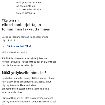
selvitys tarvitaan vain,
jos osakkeista on
maksettu eli osakkeilla
on merkintähinta.
Yksityisen
elinkeinonharjoittajan
toiminimen lakkauttaminen
​Lataa ja tallenna lomake koneellesi ennen
täyttämistä:
​​
Y6-lomake
Muita liitteitä ei tarvita.
Älä liitä ilmoitukseen asiakirjoja, joissa on
henkilötunnuksia, kotiosoitteita tai arkaluonteisia
tietoja, kuten terveystietoja.
Mikä yritykselle nimeksi?
Jos haluat uudelle osakeyhtiöllesi saman nimen
kuin yksityisellä elinkeinonharjoittajalla, sinun
täytyy joko muuttaa yksityisen
elinkeinonharjoittajan nimeä tai tehdä siitä
lopettamisilmoitus.
Huomaathan myös, että osakeyhtiön nimessä
täytyy olla yritysmuodon tunnus (osakeyhtiö tai