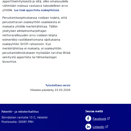
apporttiselvityksestä ja siitä, oliko omaisuudella
vähintään maksua vastaava taloudellinen arvo
yhtiölle.
Lue lisää apportista osakeyhtiössä.
Perustamissopimuksessa voidaan todeta, että
perustettavan osakeyhtiön osakkeesta ei
makseta yhtiölle merkintähintaa. Tällöin
yksityisen elinkeinonharjoittajan
nettovarallisuuden arvo voidaan kirjata
esimerkiksi vastikkeettomana sijoituksena
osakeyhtiön SVOP-rahastoon. Kun
merkintähintaa ei makseta, ei osakeyhtiön
perustamisilmoitukseen myöskään tarvitse liittää
selvitystä apportista tai tilintarkastajan
lausuntoa.
Tulostettava versio
Viimeksi päivitetty 23.03.2026
Seuraa meitä
Patentti- ja rekisterihallitus
Sörnäisten rantatie 13 C, Helsinki
(Avautuu uuteen v
Facebook
Postiosoite: 00091 PRH
(Avautuu uuteen väl
LinkedIn