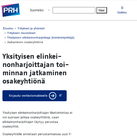
Siirry suoraan sisältöön
☰
Avaa valikko
Suomeksi
Hae
Valitse kieli
Valikko
Etusivu
Yritykset ja yhteisöt
Yrityksen muutokset
Yksityinen elinkeinonharjoittaja (toiminimiyrittäjä)
Jatkaminen osakeyhtiönä
Yk­si­tyi­sen elin­kei­
non­har­joit­ta­jan toi­
min­nan jat­ka­mi­nen
osa­keyh­tiö­nä
Kirjaudu verkkolomakkeelle
Yksityisen elinkeinonharjoittajan liiketoimintaa ei
voi suoraan jatkaa osakeyhtiönä, vaan
elinkeinonharjoittajan täytyy perustaa
osakeyhtiö.
Osakeyhtiölle annetaan perustamisessa uusi Y-