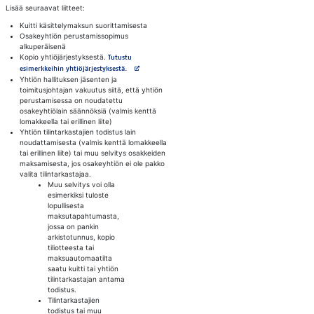
Lisää seuraavat liitteet:
Kuitti käsittelymaksun suorittamisesta
Osakeyhtiön perustamissopimus
alkuperäisenä
Kopio yhtiöjärjestyksestä.
Tutustu
Avautuu uuteen välilehteen
esimerkkeihin yhtiöjärjestyksestä.
Yhtiön hallituksen jäsenten ja
toimitusjohtajan vakuutus siitä, että yhtiön
perustamisessa on noudatettu
osakeyhtiölain säännöksiä (valmis kenttä
lomakkeella tai erillinen liite)
Yhtiön tilintarkastajien todistus lain
noudattamisesta (valmis kenttä lomakkeella
tai erillinen liite) tai muu selvitys osakkeiden
maksamisesta, jos osakeyhtiön ei ole pakko
valita tilintarkastajaa.
Muu selvitys voi olla
esimerkiksi tuloste
lopullisesta
maksutapahtumasta,
jossa on pankin
arkistotunnus, kopio
tiliotteesta tai
maksuautomaatilta
saatu kuitti tai yhtiön
tilintarkastajan antama
todistus.
Tilintarkastajien
todistus tai muu