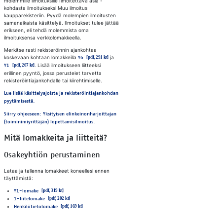
molemmille ilmoituksille Ilmoitettava asia -
kohdasta ilmoitukseksi Muu ilmoitus
kaupparekisteriin. Pyydä molempien ilmoitusten
samanaikaista käsittelyä. Ilmoitukset tulee jättää
erikseen, eli tehdä molemmista oma
ilmoituksensa verkkolomakkeella.
Merkitse rasti rekisteröinnin ajankohtaa
koskevaan kohtaan lomakkeilla
ja
Y6
. Lisää ilmoitukseen liitteeksi
Y1
erillinen pyyntö, jossa perustelet tarvetta
rekisteröintiajankohdalle tai kiirehtimiselle.
Lue lisää käsittelyajoista ja rekisteröintiajankohdan
pyytämisestä.
Siirry ohjeeseen: Yksityisen elinkeinonharjoittajan
(toiminimiyrittäjän) lopettamisilmoitus.
Mitä lomakkeita ja liitteitä?
Osakeyhtiön perustaminen
Lataa ja tallenna lomakkeet koneellesi ennen
täyttämistä:
Y1-lomake
1-liitelomake
Henkilötietolomake