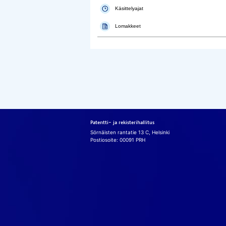
Käsittelyajat
Lomakkeet
Patentti- ja rekisterihallitus
Sörnäisten rantatie 13 C, Helsinki
Postiosoite: 00091 PRH
Eväs
Käy­täm­me si­vu