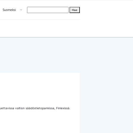
Avaa valikko
Suomeksi
Hae
Valitse kieli
Tietoa PRH:sta
luettavissa valtion säädöstietopankissa, Finlexissä.
een