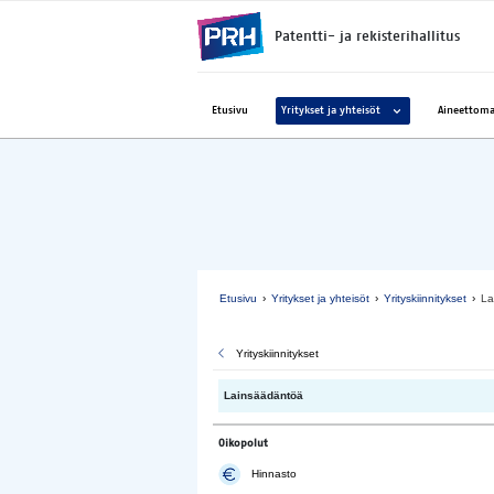
Siirry suoraan sisältöön
Patentti- ja rekisterihallitus
Avaa alavalikko kohtee
Etusivu
Yritykset ja yhteisöt
Aineettoma
Etusivu
Yritykset ja yhteisöt
Yrityskiinnitykset
La
Yrityskiinnitykset
Lainsäädäntöä
Oikopolut
Hinnasto