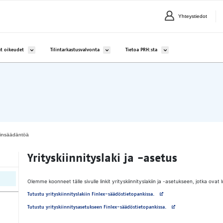
Yhteystiedot
lle Yritykset ja yhteisöt
Avaa alavalikko kohteelle Aineettomat oikeudet
Avaa alavalikko kohteelle Tilintarkastusvalvonta
Avaa alavalikko kohteelle 
t oikeudet
Tilintarkastusvalvonta
Tietoa PRH:sta
insäädäntöä
Yri­tys­kiin­ni­tys­la­ki ja -ase­tus
Olemme koonneet tälle sivulle linkit yrityskiinnityslakiin ja -asetukseen, jotka ovat 
Avautuu uuteen välilehteen
Tutustu yrityskiinnityslakiin Finlex-säädöstietopankissa.
Avautuu uuteen välileht
Tutustu yrityskiinnitysasetukseen Finlex-säädöstietopankissa.