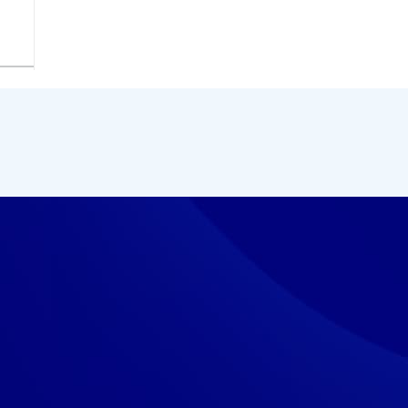
teet
s­tol­la, cha­tis­sa ja chat­bo­tis­sa eväs­tei­tä, jot­ka
Hyväksy k