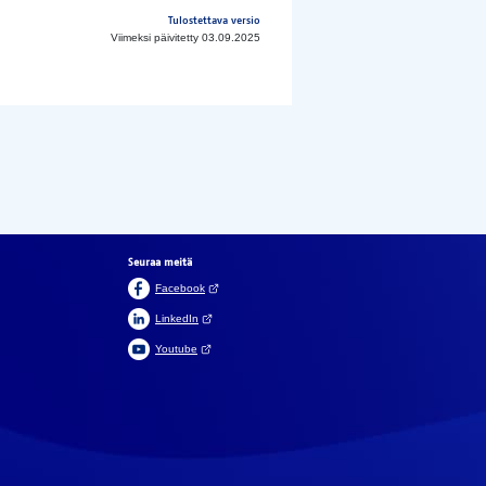
Tulostettava versio
Viimeksi päivitetty 03.09.2025
Seuraa meitä
(Avautuu uuteen välilehteen)
Facebook
(Avautuu uuteen välilehteen)
LinkedIn
(Avautuu uuteen välilehteen)
Youtube
In English
På svenska
aikki