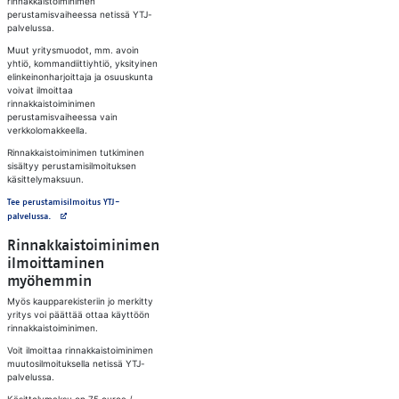
rinnakkaistoiminimen
perustamisvaiheessa netissä YTJ-
palvelussa.
Muut yritysmuodot, mm. avoin
yhtiö, kommandiittiyhtiö, yksityinen
elinkeinonharjoittaja ja osuuskunta
voivat ilmoittaa
rinnakkaistoiminimen
perustamisvaiheessa vain
verkkolomakkeella.
Rinnakkaistoiminimen tutkiminen
sisältyy perustamisilmoituksen
käsittelymaksuun.
Tee perustamisilmoitus YTJ-
Avautuu uuteen välilehteen
palvelussa.
Rinnakkaistoiminimen
ilmoittaminen
myöhemmin
Myös kaupparekisteriin jo merkitty
yritys voi päättää ottaa käyttöön
rinnakkaistoiminimen.
Voit ilmoittaa rinnakkaistoiminimen
muutosilmoituksella netissä YTJ-
palvelussa.