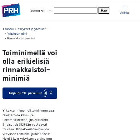
Siirry suoraan sisältöön
☰
Avaa valikko
Suomeksi
Hae
Valitse kieli
Valikko
Etusivu
Yritykset ja yhteisöt
Yrityksen nimi
Rinnakkaistoiminimi
Toi­mi­ni­mel­lä voi
olla eri­kie­li­siä
rin­nak­kais­toi­
mi­ni­miä
Kirjaudu YTJ-palveluun
Yrityksen nimen eli toiminimen saa
rekisteröidä kaksi- tai
useampikielisenä, jos erikieliset
ilmaisut sisällöltään vastaavat
toisiaan. Rinnakkaistoiminimi on
yrityksen toiminimi jollain toisella
kielellä kuin yrityksen varsinainen