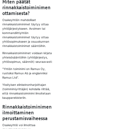
Miten päätät
rinnakkaistoiminimen
ottamisesta?
Osakeyhtiön mahdolliset
rinnakkaistoiminimet täytyy ottaa
yhtiöjärjestykseen. Avoimen tai
kommandiittiyhtiön
rinnakkaistoiminimet täytyy ottaa
yhtiösopimukseen ja osuuskunnan
rinnakkaistoiminimet sääntöihin.
Rinnakkaistoiminimet voidaan kirjata
yhteisösääntöihin (yhtiöjärjestys,
yhtiösopimus, säännöt) seuraavasti:
"Yhtiön toiminimi on Ramux Oy,
ruotsiksi Ramux Ab ja englanniksi
Ramux Ltd".
Yksityisen elinkeinonharjoittajan
(toiminimiyrittäjän) kohdalla riittää,
että rinnakkaistoiminimi ilmoitetaan
kaupparekisteriin.
Rinnakkaistoiminimen
ilmoittaminen
perustamisvaiheessa
Osakeyhtiö voi ilmoittaa