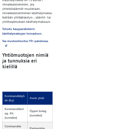
Käsittelymaksu on 75 euroa /
rinnakkaistoiminimi. Jos
yhteisösäännöt muutetaan,
rinnakkaistoiminimen käsittelymaksu
lisätään yhtiöjärjestys-, sääntö- tai
yhtiösopimuksen käsittelymaksuun.
Tutustu kaupparekisterin
käsittelymaksujen hinnastoon.
Avautuu uuteen välilehteen
Tee muutosilmoitus YTJ-palvelussa.
Yhtiömuotojen nimiä
ja tunnuksia eri
kielillä
Kommandiittiyh
Avoin yhtiö
tiö (Ky)
Kommanditbol
Öppet bolag
ag, Kb
(ruotsiksi)
(ruotsiksi)
Commandite
Partnership