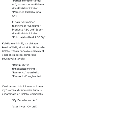
"Pargas blomsterhandel
Ab", ja sen suomenkielinen
rinnakkaistoiminimi on
"Paraisten kukkakauppa
Oy".
Ei näin: Varsinainen
toiminimi on "Consumer
Products ABC Ltd", ja sen
rinnakkaistoiminimi on
"Kuluttajatuotteet ABC Oy".
Kaikkia toiminimiä, varsinkaan
keksinnöllisiä, ei voi kääntää toiselle
kielelle. Tällöin rinnakkaistoiminimet
voidaan ilmoittaa esimerkiksi
seuraavalla tavalla:
"Ramux Oy" ja
rinnakkaistoiminimet
"Ramux Ab" ruotsiksi ja
"Ramux Ltd" englanniksi.
Varsinaiseen toiminimeen voidaan
myös ottaa yhtiömuodon tunnus
useammalla eri kielellä, esimerkiksi
"Oy Deredecano Ab"
"Star Invest Oy Ltd".