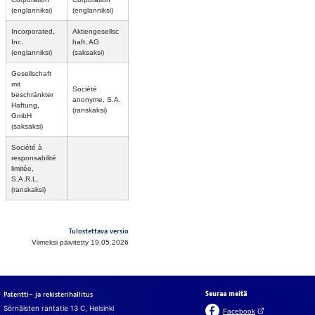
(englanniksi)
(englanniksi)
Incorporated,
Aktiengesellsc
Inc.
haft, AG
(englanniksi)
(saksaksi)
Gesellschaft
mit
Société
beschränkter
anonyme, S.A.
Haftung,
(ranskaksi)
GmbH
(saksaksi)
Société à
responsabilité
limitée,
S.A.R.L.
(ranskaksi)
Tulostettava versio
Viimeksi päivitetty 19.05.2026
Seuraa meitä
Patentti- ja rekisterihallitus
Sörnäisten rantatie 13 C, Helsinki
(Avautuu uuteen v
Facebook