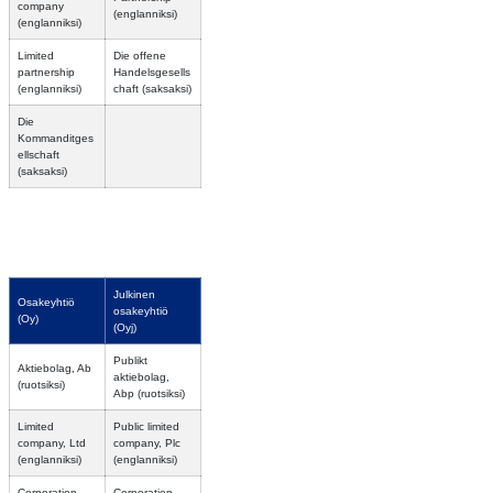
company
(englanniksi)
(englanniksi)
Limited
Die offene
partnership
Handelsgesells
(englanniksi)
chaft (saksaksi)
Die
Kommanditges
ellschaft
(saksaksi)
Julkinen
Osakeyhtiö
osakeyhtiö
(Oy)
(Oyj)
Publikt
Aktiebolag, Ab
aktiebolag,
(ruotsiksi)
Abp (ruotsiksi)
Limited
Public limited
company, Ltd
company, Plc
(englanniksi)
(englanniksi)
Corporation
Corporation