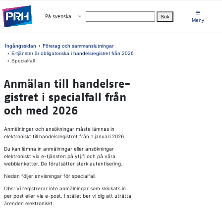
Gå direkt till innehållet
☰
Öppna menyn
På svenska
Sök
Välj språk
Meny
Ingångssidan
Företag och sammanslutningar
E-tjänster är obligatoriska i handelsregistret från 2026
Specialfall
An­mä­lan till han­dels­re­
gist­ret i spe­ci­al­fall från
och med 2026
Anmälningar och ansökningar måste lämnas in
elektroniskt till handelsregistret från 1 januari 2026.
Du kan lämna in anmälningar eller ansökningar
elektroniskt via e-tjänsten på ytj.fi och på våra
webblanketter. De förutsätter stark autentisering.
Nedan följer anvisningar för specialfall.
Obs! Vi registrerar inte anmälningar som skickats in
per post eller via e-post. I stället ber vi dig att uträtta
ärenden elektroniskt.