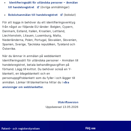
Identifieringssätt för utländska personer – Anmälan
Avautuu uuteen välilehteen
(övriga anmälningar)
till handelsregistret
Avautuu uuteen välilehteen
(bokslut)
Bokslutsanmälan till handelsregistret
För att logga in behöver du ett identifieringsverktyg
från något av följande EU-länder: Belgien, Cypern,
Danmark, Estland, Italien, Kroatien, Lettland,
Liechtenstein, Litauen, Luxemburg, Malta,
Nederländerna, Polen, Portugal, Slovakien, Slovenien,
Spanien, Sverige, Tjeckiska republiken, Tyskland och
Österrike.
När du lämnar in anmälan på webblankett
Identifieringssätt för utländska personer - Anmälan till
handelsregistret, betala behandlingsavgiften på
förhand. Lägg till kvittot. Du behöver också en Y-
blankett, en bilageblankett och en
personuppgiftsblankett som du fyller i och lägger till
anmälan. Länkar till blanketterna hittar du i
våra
anvisningar om webblanketter.
Utskriftsversion
Uppdaterad 13.05.2026
Följ oss
Patent- och registerstyrelsen