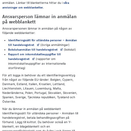
anmälan. Länkar till blanketterna hittar du i
våra
anvisningar om webblanketter.
Ansvarsperson lämnar in anmälan
på webblankett
Ansvarspersonen lämnar in anmälan på någon av
följande webblanketter:
Identifieringssätt för utländska personer – Anmälan
Avautuu uuteen välilehteen
(övriga anmälningar)
till handelsregistret
Avautuu uuteen välilehteen
(bokslut)
Bokslutsanmälan till handelsregistret
Rapport om inkomstskatteuppgifter till
Avautuu uuteen välilehteen
(rapporter om
handelsregistret
inkomstskatteuppgifter av internationella
storföretag)
​För att logga in behöver du ett identifieringsverktyg
från något av följande EU-länder: Belgien, Cypern,
Danmark, Estland, Italien, Kroatien, Lettland,
Liechtenstein, Litauen, Luxemburg, Malta,
Nederländerna, Polen, Portugal, Slovakien, Slovenien,
Spanien, Sverige, Tjeckiska republiken, Tyskland och
Österrike.
När du lämnar in anmälan på webblankett
Identifieringssätt för utländska personer - Anmälan till
handelsregistret, betala behandlingsavgiften på
förhand. Lägg till kvittot. Du behöver också en Y-
blankett, en bilageblankett och en
personuppgiftsblankett som du fyller i och lägger till