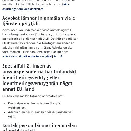
anmälan. Länkar till blanketterna hittar du i
våra
anvisningar om webblanketter.
Advokat lämnar in anmälan via e-
tjänsten på ytj.fi
Advokater kan underteckna vissa anmälningar till
handelsregistret via e-tjänsten på ytj.fi utan separat
auktorisering i e-tjänsten på ytj.fi. Det här underlättar
uträttandet av ärenden när företaget använder en
advokat vid inlämning av anmälan. Advokaten ska
vara medlem i Finlands Advokater. Läs mer om
Avautuu uuteen välilehteen
advokaters rätt att underteckna på ytj.fi.
Specialfall 2: Ingen av
ansvarspersonerna har finländskt
identifieringsverktyg eller
identifieringsverktyg från något
annat EU-land
Du kan välja mellan följande alternativa sätt:
Kontaktperson lämnar in anmälan på
webblankett.
Advokat lämnar in anmälan via e-tjänsten på
ytj.fi.
Kontaktperson lämnar in anmälan
på webblankett