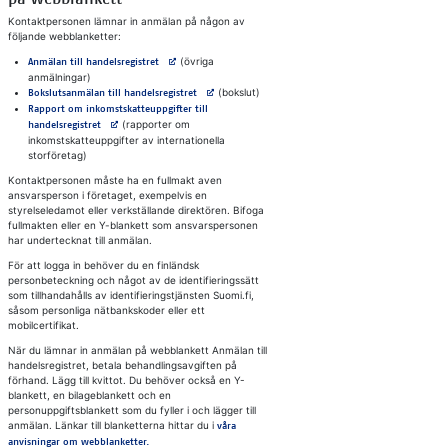
Kontaktpersonen lämnar in anmälan på någon av
följande webblanketter:
Avautuu uuteen välilehteen
(övriga
Anmälan till handelsregistret
anmälningar)
Avautuu uuteen välilehteen
(bokslut)
Bokslutsanmälan till handelsregistret
Rapport om inkomstskatteuppgifter till
Avautuu uuteen välilehteen
(rapporter om
handelsregistret
inkomstskatteuppgifter av internationella
storföretag)
Kontaktpersonen måste ha en fullmakt aven
ansvarsperson i företaget, exempelvis en
styrelseledamot eller verkställande direktören. Bifoga
fullmakten eller en Y-blankett som ansvarspersonen
har undertecknat till anmälan.
För att logga in behöver du en finländsk
personbeteckning och något av de identifieringssätt
som tillhandahålls av identifieringstjänsten Suomi.fi,
såsom personliga nätbankskoder eller ett
mobilcertifikat.
När du lämnar in anmälan på webblankett Anmälan till
handelsregistret, betala behandlingsavgiften på
förhand. Lägg till kvittot. Du behöver också en Y-
blankett, en bilageblankett och en
personuppgiftsblankett som du fyller i och lägger till
anmälan. Länkar till blanketterna hittar du i
våra
anvisningar om webblanketter.