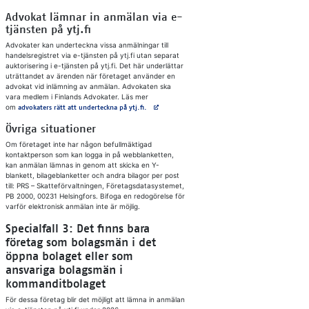
Advokat lämnar in anmälan via e-
tjänsten på ytj.fi
Advokater kan underteckna vissa anmälningar till
handelsregistret via e-tjänsten på ytj.fi utan separat
auktorisering i e-tjänsten på ytj.fi. Det här underlättar
uträttandet av ärenden när företaget använder en
advokat vid inlämning av anmälan. Advokaten ska
vara medlem i Finlands Advokater. Läs mer
om
Avautuu uuteen välilehteen
advokaters rätt att underteckna på ytj.fi.
Övriga situationer
Om företaget inte har någon befullmäktigad
kontaktperson som kan logga in på webblanketten,
kan anmälan lämnas in genom att skicka en Y-
blankett, bilageblanketter och andra bilagor per post
till: PRS – Skatteförvaltningen, Företagsdatasystemet,
PB 2000, 00231 Helsingfors. Bifoga en redogörelse för
varför elektronisk anmälan inte är möjlig.
Specialfall 3: Det finns bara
företag som bolagsmän i det
öppna bolaget eller som
ansvariga bolagsmän i
kommanditbolaget
För dessa företag blir det möjligt att lämna in anmälan