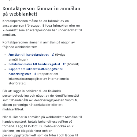
Kontaktperson lämnar in anmälan
på webblankett
Kontaktpersonen måste ha en fullmakt av en
ansvarsperson i företaget. Bifoga fullmakten eller en
Y-blankett som ansvarspersonen har undertecknat till
anmälan.
Kontaktpersonen lämnar in anmälan på någon av
följande webblanketter:
Avautuu uuteen välilehteen
(övriga
Anmälan till handelsregistret
anmälningar)
Avautuu uuteen välilehteen
(bokslut)
Bokslutsanmälan till handelsregistret
Rapport om inkomstskatteuppgifter till
Avautuu uuteen välilehteen
(rapporter om
handelsregistret
inkomstskatteuppgifter av internationella
storföretag)
För att logga in behöver du en finländsk
personbeteckning och något av de identifieringssätt
som tillhandahålls av identifieringstjänsten Suomi.fi,
såsom personliga nätbankskoder eller ett
mobilcertifikat.
När du lämnar in anmälan på webblankett Anmälan till
handelsregistret, betala behandlingsavgiften på
förhand. Lägg till kvittot. Du behöver också en Y-
blankett, en bilageblankett och en
personuppgiftsblankett som du fyller i och lägger till