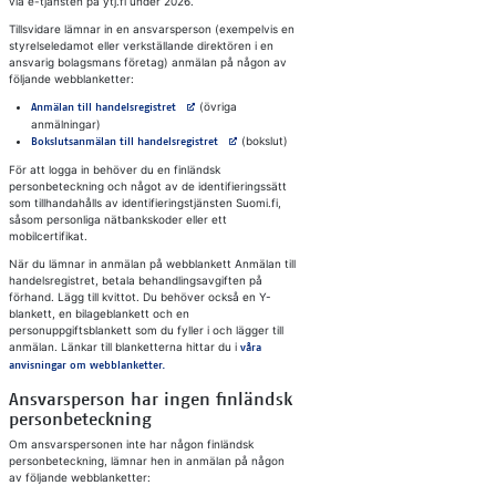
via e-tjänsten på ytj.fi under 2026.
Tillsvidare lämnar in en ansvarsperson (exempelvis en
styrelseledamot eller verkställande direktören i en
ansvarig bolagsmans företag) anmälan på någon av
följande webblanketter:
Avautuu uuteen välilehteen
(övriga
Anmälan till handelsregistret
anmälningar)
Avautuu uuteen välilehteen
(bokslut)
Bokslutsanmälan till handelsregistret
För att logga in behöver du en finländsk
personbeteckning och något av de identifieringssätt
som tillhandahålls av identifieringstjänsten Suomi.fi,
såsom personliga nätbankskoder eller ett
mobilcertifikat.
När du lämnar in anmälan på webblankett Anmälan till
handelsregistret, betala behandlingsavgiften på
förhand. Lägg till kvittot. Du behöver också en Y-
blankett, en bilageblankett och en
personuppgiftsblankett som du fyller i och lägger till
anmälan. Länkar till blanketterna hittar du i
våra
anvisningar om webblanketter.
Ansvarsperson har ingen finländsk
personbeteckning
Om ansvarspersonen inte har någon finländsk
personbeteckning, lämnar hen in anmälan på någon
av följande webblanketter: