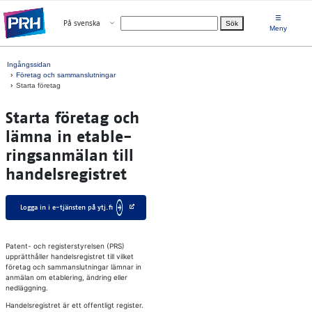
Gå direkt till innehållet
☰
Öppna menyn
På svenska
Sök
Välj språk
Meny
Ingångssidan
Företag och sammanslutningar
Starta företag
Star­ta fö­re­tag och
läm­na in eta­b­le­
ring­san­mä­lan till
han­dels­re­gi­stret
Logga in i e-tjänsten på ytj.fi
Patent- och registerstyrelsen (PRS)
upprätthåller handelsregistret till vilket
företag och sammanslutningar lämnar in
anmälan om etablering, ändring eller
nedläggning.
Handelsregistret är ett offentligt register.