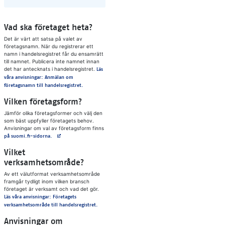
Vad ska företaget heta?
Det är värt att satsa på valet av
företagsnamn. När du registrerar ett
namn i handelsregistret får du ensamrätt
till namnet. Publicera inte namnet innan
det har antecknats i handelsregistret.
Läs
våra anvisningar: Anmälan om
företagsnamn till handelsregistret.
Vilken företagsform?
Jämför olika företagsformer och välj den
som bäst uppfyller företagets behov.
Anvisningar om val av företagsform finns
Avautuu uuteen välilehteen
på suomi.fi-sidorna.
Vilket
verksamhetsområde?
Av ett välutformat verksamhetsområde
framgår tydligt inom vilken bransch
företaget är verksamt och vad det gör.
Läs våra anvisningar: Företagets
verksamhetsområde till handelsregistret.
Anvisningar om