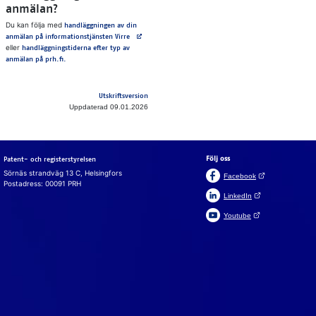
anmälan?
Du kan följa med
handläggningen av din
Avautuu uuteen välilehteen
anmälan på informationstjänsten Virre
eller
handläggningstiderna efter typ av
anmälan på prh.fi.
Utskriftsversion
Uppdaterad 09.01.2026
Följ oss
Patent- och registerstyrelsen
Sörnäs strandväg 13 C, Helsingfors
(Öppnas i en ny fli
Facebook
Postadress: 00091 PRH
(Öppnas i en ny flik)
LinkedIn
(Öppnas i en ny flik)
Youtube
Suomeksi
In English
Cookies
Vi an­vän­der coo­ki­es för att webb­plat­sen, chat­ten och chatt­
bot­ten ska fun­ge­ra. Vi an­vän­der ock­så coo­ki­es för att sam­
la in an­vän­darsta­tistik på webb­plat­sen och ana­ly­se­ra in­for­
ma­tion. Du kan änd­ra dina val i coo­ki­e­in­ställ­ning­ar­na.