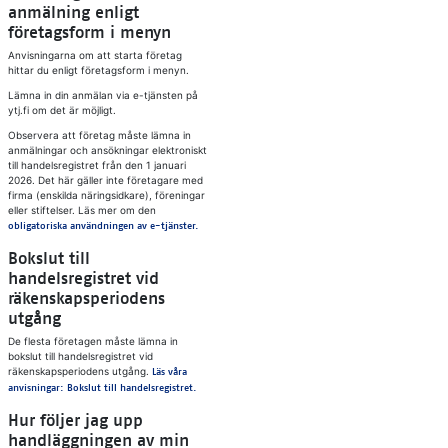
anmälning enligt
företagsform i menyn
Anvisningarna om att starta företag
hittar du enligt företagsform i menyn.
Lämna in din anmälan via e-tjänsten på
ytj.fi om det är möjligt.
Observera att företag måste lämna in
anmälningar och ansökningar elektroniskt
till handelsregistret från den 1 januari
2026. Det här gäller inte företagare med
firma (enskilda näringsidkare), föreningar
eller stiftelser. Läs mer om den
obligatoriska användningen av e-tjänster.
Bokslut till
handelsregistret vid
räkenskapsperiodens
utgång
De flesta företagen måste lämna in
bokslut till handelsregistret vid
räkenskapsperiodens utgång.
Läs våra
anvisningar: Bokslut till handelsregistret.
Hur följer jag upp
handläggningen av min