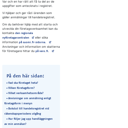
Var och en har rätt att få ta del av de
uppgifter som antecknats i registret.
Vi hjälper och ger råd i ärenden som
gäller anmälningar till handelsregistret.
Om du behöver hjälp med att starta och
utveckla din företagsverksamhet kan du
kontakta
den regionala
Avautuu uuteen välilehteen
eller söka
nyföretagarcentralen
information
Avautuu uuteen välilehteen
på suomi.fi-sidorna.
Anvisningar och information om skatterna
för företagare hittar du
Avautuu uuteen välilehteen
på vero.fi.
På den här sidan:
Vad ska företaget heta?
Vilken företagsform?
Vilket verksamhetsområde?
Anvisningar om anmälning enligt
företagsform i menyn
Bokslut till handelsregistret vid
räkenskapsperiodens utgång
Hur följer jag upp handläggningen
av min anmälan?