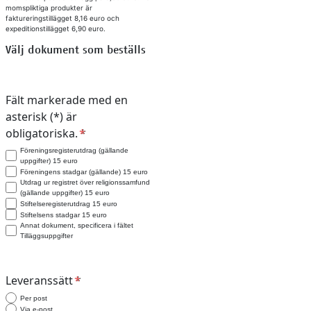
momspliktiga produkter är
faktureringstillägget 8,16 euro och
expeditionstillägget 6,90 euro.
Välj dokument som beställs
Ett val är obligatoriskt
Fält markerade med en
asterisk (*) är
obligatoriska.
Föreningsregisterutdrag (gällande
uppgifter) 15 euro
Föreningens stadgar (gällande) 15 euro
Utdrag ur registret över religionssamfund
(gällande uppgifter) 15 euro
Stiftelseregisterutdrag 15 euro
Stiftelsens stadgar 15 euro
Annat dokument, specificera i fältet
Tilläggsuppgifter
Ett val är obligatoriskt
Leveranssätt
Per post
Via e-post