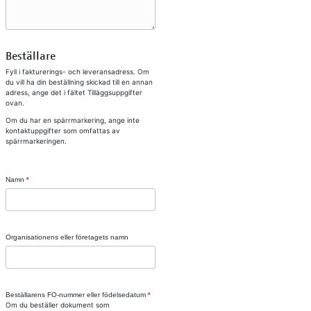
Beställare
Fyll i fakturerings- och leveransadress. Om
du vill ha din beställning skickad till en annan
adress, ange det i fältet Tilläggsuppgifter
ovan.
Om du har en spärrmarkering, ange inte
kontaktuppgifter som omfattas av
spärrmarkeringen.
Namn
Organisationens eller företagets namn
Beställarens FO-nummer eller födelsedatum
Om du beställer dokument som