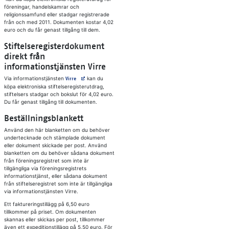
föreningar, handelskamrar och
religionssamfund eller stadgar registrerade
från och med 2011. Dokumenten kostar 4,02
euro och du får genast tillgång till dem.
Stiftelseregisterdokument
direkt från
informationstjänsten Virre
Via informationstjänsten
Avautuu uuteen välilehteen
kan du
Virre
köpa elektroniska stiftelseregisterutdrag,
stiftelsers stadgar och bokslut för 4,02 euro.
Du får genast tillgång till dokumenten.
Beställningsblankett
Använd den här blanketten om du behöver
undertecknade och stämplade dokument
eller dokument skickade per post. Använd
blanketten om du behöver sådana dokument
från föreningsregistret som inte är
tillgängliga via föreningsregistrets
informationstjänst, eller sådana dokument
från stiftelseregistret som inte är tillgängliga
via informationstjänsten Virre.
Ett faktureringstillägg på 6,50 euro
tillkommer på priset. Om dokumenten
skannas eller skickas per post, tillkommer
även ett expeditionstillägg på 5,50 euro. För