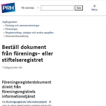
Gå direkt till innehållet
☰
Öppna menyn
På svenska
Sök
Välj språk
Meny
Ingångssidan
Företag och sammanslutningar
Föreningar
Registerutdrag, stadgar och andra uppgifter
Dokumentbeställning
Be­ställ­ do­ku­ment
från för­e­nings- el­ler
stif­tel­se­re­gist­ret
*
Obligatoriskt fält
Föreningsregisterdokument
direkt från
föreningsregistrets
informationstjänst
Via
Avautuu uuteen välilehteen
föreningsregistrets informationstjänst
kan du köpa elektroniska registerutdrag för