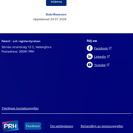
Inlämna
Utskriftsversion
Uppdaterad 24.07.2026
Följ oss
Patent- och registerstyrelsen
Sörnäs strandväg 13 C, Helsingfors
(Öppnas i en ny fli
Facebook
Postadress: 00091 PRH
(Öppnas i en ny flik)
LinkedIn
(Öppnas i en ny flik)
Youtube
Suomeksi
In English
Cookies
Vi an­vän­der coo­ki­es för att webb­plat­sen, chat­ten och chatt­
bot­ten ska fun­ge­ra. Vi an­vän­der ock­så coo­ki­es för att sam­
la in an­vän­darsta­tistik på webb­plat­sen och ana­ly­se­ra in­for­
ma­tion. Du kan änd­ra dina val i coo­ki­e­in­ställ­ning­ar­na.
Yt­ter­li­ga­re kon­takt­upp­gif­ter
Godkänn alla cookies
Feed­back
Om webb­plat­sen
Be­hand­ling av per­son­upp­gif­ter
Godkänn nödvändiga