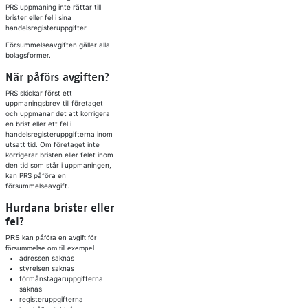
PRS uppmaning inte rättar till
brister eller fel i sina
handelsregisteruppgifter.
Försummelseavgiften gäller alla
bolagsformer.
När påförs avgiften?
PRS skickar först ett
uppmaningsbrev till företaget
och uppmanar det att korrigera
en brist eller ett fel i
handelsregisteruppgifterna inom
utsatt tid. Om företaget inte
korrigerar bristen eller felet inom
den tid som står i uppmaningen,
kan PRS påföra en
försummelseavgift.
Hurdana brister eller
fel?
PRS kan påföra en avgift för
försummelse om till exempel
adressen saknas
styrelsen saknas
förmånstagaruppgifterna
saknas
registeruppgifterna