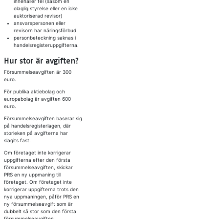
innehåller fel (såsom en
olaglig styrelse eller en icke
auktoriserad revisor)
ansvarspersonen eller
revisorn har näringsförbud
personbeteckning saknas i
handelsregisteruppgifterna.
Hur stor är avgiften?
Försummelseavgiften är 300
euro.
För publika aktiebolag och
europabolag är avgiften 600
euro.
Försummelseavgiften baserar sig
på handelsregisterlagen, där
storleken på avgifterna har
slagits fast.
Om företaget inte korrigerar
uppgifterna efter den första
försummelseavgiften, skickar
PRS en ny uppmaning till
företaget. Om företaget inte
korrigerar uppgifterna trots den
nya uppmaningen, påför PRS en
ny försummelseavgift som är
dubbelt så stor som den första
försummelseavgiften.