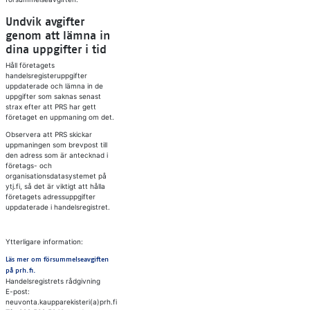
Undvik avgifter
genom att lämna in
dina uppgifter i tid
Håll företagets
handelsregisteruppgifter
uppdaterade och lämna in de
uppgifter som saknas senast
strax efter att PRS har gett
företaget en uppmaning om det.
Observera att PRS skickar
uppmaningen som brevpost till
den adress som är antecknad i
företags- och
organisationsdatasystemet på
ytj.fi, så det är viktigt att hålla
företagets adressuppgifter
uppdaterade i handelsregistret.
Ytterligare information:
Läs mer om försummelseavgiften
på prh.fi.
Handelsregistrets rådgivning
E-post:
neuvonta.kaupparekisteri(a)prh.fi