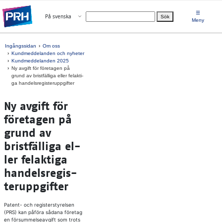
Gå direkt till innehållet
☰
Öppna menyn
På svenska
Sök
Välj språk
Meny
Ingångssidan
Om oss
Kundmeddelanden och nyheter
Kundmeddelanden 2025
Ny av­gift för fö­re­ta­gen på
grund av bristfäl­li­ga el­ler fe­lak­ti­
ga han­dels­re­gis­te­rupp­gif­ter
Ny av­gift för
fö­re­ta­gen på
grund av
bristfäl­li­ga el­
ler fe­lak­ti­ga
han­dels­re­gis­
te­rupp­gif­ter
Patent- och registerstyrelsen
(PRS) kan påföra sådana företag
en försummelseavgift som trots