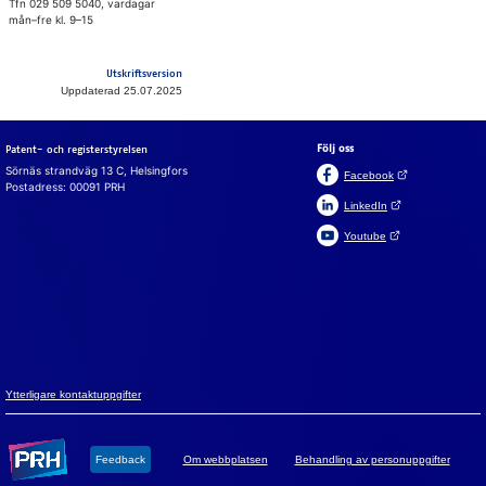
Tfn 029 509 5040, vardagar
mån–fre kl. 9–15
Utskriftsversion
Uppdaterad 25.07.2025
Följ oss
Patent- och registerstyrelsen
Sörnäs strandväg 13 C, Helsingfors
(Öppnas i en ny fli
Facebook
Postadress: 00091 PRH
(Öppnas i en ny flik)
LinkedIn
(Öppnas i en ny flik)
Youtube
Suomeksi
In English
Cookies
Vi an­vän­der coo­ki­es för att webb­plat­sen, chat­ten och chatt­
bot­ten ska fun­ge­ra. Vi an­vän­der ock­så coo­ki­es för att sam­
la in an­vän­darsta­tistik på webb­plat­sen och ana­ly­se­ra in­for­
ma­tion. Du kan änd­ra dina val i coo­ki­e­in­ställ­ning­ar­na.
Yt­ter­li­ga­re kon­takt­upp­gif­ter
Godkänn alla cookies
Feed­back
Om webb­plat­sen
Be­hand­ling av per­son­upp­gif­ter
Godkänn nödvändiga