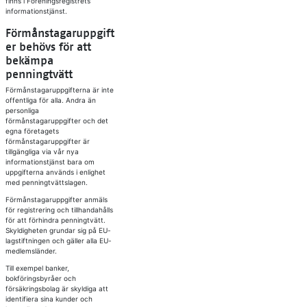
finns i Föreningsregistrets
informationstjänst.
Förmånstagaruppgift
er behövs för att
bekämpa
penningtvätt
Förmånstagaruppgifterna är inte
offentliga för alla. Andra än
personliga
förmånstagaruppgifter och det
egna företagets
förmånstagaruppgifter är
tillgängliga via vår nya
informationstjänst bara om
uppgifterna används i enlighet
med penningtvättslagen.
Förmånstagaruppgifter anmäls
för registrering och tillhandahålls
för att förhindra penningtvätt.
Skyldigheten grundar sig på EU-
lagstiftningen och gäller alla EU-
medlemsländer.
Till exempel banker,
bokföringsbyråer och
försäkringsbolag är skyldiga att
identifiera sina kunder och