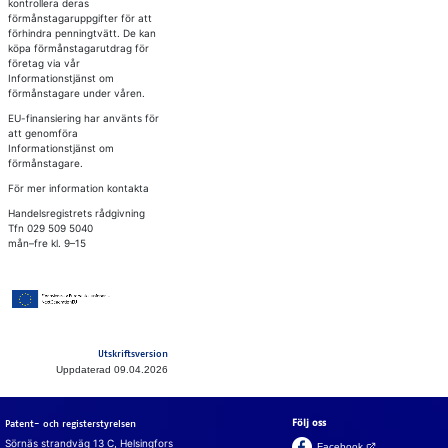
kontrollera deras
förmånstagaruppgifter för att
förhindra penningtvätt. De kan
köpa förmånstagarutdrag för
företag via vår
Informationstjänst om
förmånstagare under våren.
EU-finansiering har använts för
att genomföra
Informationstjänst om
förmånstagare.
För mer information kontakta
Handelsregistrets rådgivning
Tfn 029 509 5040
mån–fre kl. 9–15
Utskriftsversion
Uppdaterad 09.04.2026
Följ oss
Patent- och registerstyrelsen
Sörnäs strandväg 13 C, Helsingfors
(Öppnas i en ny fli
Facebook