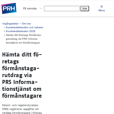
Gå direkt till innehållet
☰
Öppna menyn
På svenska
Sök
Välj språk
Meny
Ingångssidan
Om oss
Kundmeddelanden och nyheter
Kundmeddelanden 2026
Häm­ta ditt fö­re­tags förmåns­ta­
ga­rut­drag via PRS In­for­ma­
tionst­jänst om förmåns­ta­ga­re
Häm­ta ditt fö­
re­tags
förmåns­ta­ga­
rut­drag via
PRS In­for­ma­
tionst­jänst om
förmåns­ta­ga­re
Patent- och registerstyrelsen
(PRS) registrerar uppgifter om
verkliga förmånstagare i företag