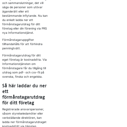
och sammanslutningar, det vill
säga de personer som utövar
äganderätt eller ett
bestämmande inflytande. Nu kan
du enkelt ladda ner ett
förmånstagarutdrag för ditt
företag eller din förening via PRS
nya Informationstjänst.
Förmånstagaruppgifter
tillhandahålls för att förhindra
penningtvätt.
Förmånstagarutdrag för ditt
eget företag är kostnadsfria. Via
Informationstjänsten om
förmånstagare får du tillgång till
utdrag som pdf- och csv-fil på
svenska, finska och engelska.
Så här laddar du ner
ett
förmånstagarutdrag
för ditt företag
Registrerade ansvarspersoner,
såsom styrelseledamöter eller
verkställande direktören, kan
ladda ner förmånstagarutdraget
kostnadsfritt via tjänsten.