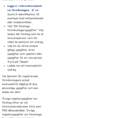
Logga in i Informationstjänst
Avautuu uuteen välilehteen
via
om förmånstagare
Suomi.fi-identifikation, till
exempel med nätbankskoder
eller mobilcertifikat.
Välj ”Ditt företags
förmånstagaruppgifter”. Välj
sedan det företag som du är
ansvarsperson i och för
vilket du behöver ett utdrag.
Välj om du vill ha endast
giltiga uppgifter, även
uppgifter som upphört eller
uppgifter för en viss period.
Tryck på ”Skapa”.
Ladda ner ett kostnadsfritt
utdrag.
Via tjänsten får registrerade
förmånstagare också
kostnadsfritt tillgång till sina
personliga uppgifter och kan
ladda ner dem.
Övriga registeruppgifter om
företag hittar du via
informationstjänsten Virre som
PRS tillhandahåller. Övriga
registeruppgifter om föreningar