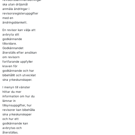
ska utan dröjsmål
anmäla ändringar i
revisorsregisteruppgifter
med en
ändringsblankett.
En revisor kan välja att
avbryta sitt
godkännande
tillsvidare.
Godkännandet
återställs efter ansökan
om revisorn
fortfarande uppfyller
kraven för
godkännande och har
bibehållit och utvecklat
sina yrkeskunskaper.
I menyn till vänster
hittar du mer
information om hur du
lämnar in
tillsynsuppgifter, hur
revisorer kan bibehålla
sina yrkeskunskaper
och hur ett
godkännande kan
avbrytas och
återställas.