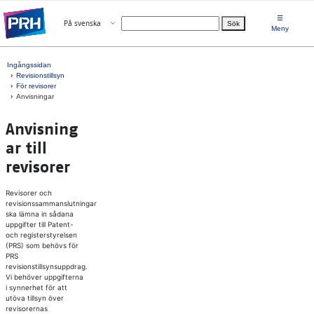
Gå direkt till innehållet
☰
Öppna menyn
På svenska
Sök
Välj språk
Meny
Ingångssidan
Revisionstillsyn
För revisorer
Anvisningar
Anvisning
ar till
revisorer
Revisorer och
revisionssammanslutningar
ska lämna in sådana
uppgifter till Patent-
och registerstyrelsen
(PRS) som behövs för
PRS
revisionstillsynsuppdrag.
Vi behöver uppgifterna
i synnerhet för att
utöva tillsyn över
revisorernas