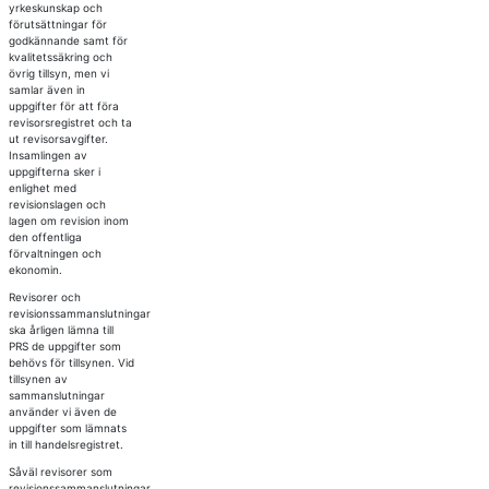
yrkeskunskap och
förutsättningar för
godkännande samt för
kvalitetssäkring och
övrig tillsyn, men vi
samlar även in
uppgifter för att föra
revisorsregistret och ta
ut revisorsavgifter.
Insamlingen av
uppgifterna sker i
enlighet med
revisionslagen och
lagen om revision inom
den offentliga
förvaltningen och
ekonomin.
Revisorer och
revisionssammanslutningar
ska årligen lämna till
PRS de uppgifter som
behövs för tillsynen. Vid
tillsynen av
sammanslutningar
använder vi även de
uppgifter som lämnats
in till handelsregistret.
Såväl revisorer som
revisionssammanslutningar