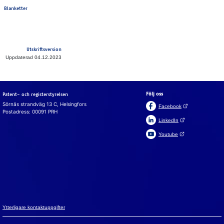
Blanketter
Utskriftsversion
Uppdaterad 04.12.2023
Följ oss
Patent- och registerstyrelsen
Sörnäs strandväg 13 C, Helsingfors
(Öppnas i en ny fli
Facebook
Postadress: 00091 PRH
(Öppnas i en ny flik)
LinkedIn
(Öppnas i en ny flik)
Youtube
Suomeksi
In English
Cookies
Vi an­vän­der coo­ki­es för att webb­plat­sen, chat­ten och chatt­
bot­ten ska fun­ge­ra. Vi an­vän­der ock­så coo­ki­es för att sam­
la in an­vän­darsta­tistik på webb­plat­sen och ana­ly­se­ra in­for­
ma­tion. Du kan änd­ra dina val i coo­ki­e­in­ställ­ning­ar­na.
Yt­ter­li­ga­re kon­takt­upp­gif­ter
Godkänn alla cookies