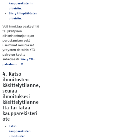
kaupparekisterin
ohjeisiin.
Siirry tilinpäätösten
ohjeisiin.
Voit ilmoittaa osakeyhtiö
tai yksityisen
elinkeinonharjoittajan
perustamisen sekä
useimmat muutokset
yritysten tietoihin YTJ –
palvelun kautta
sähköisesti.
Siirry YTJ-
Avautuu uuteen välilehteen
palveluun.
4. Katso
ilmoitusten
käsittelytilanne,
seuraa
ilmoituksesi
käsittelytilanne
tta tai lataa
kaupparekisteri
ote
Katso
kaupparekisteri-
ilmoitusten