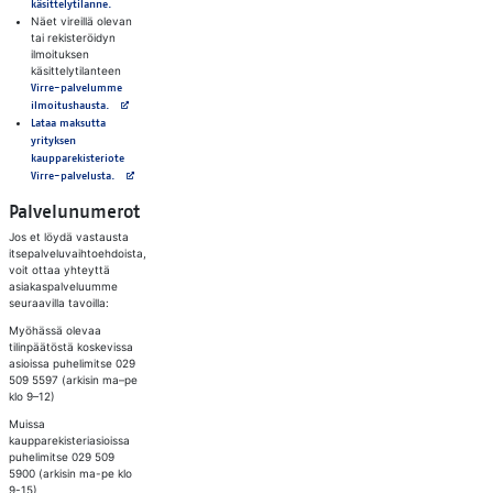
käsittelytilanne.
Näet vireillä olevan
tai rekisteröidyn
ilmoituksen
käsittelytilanteen
Virre-palvelumme
Avautuu uuteen välilehteen
ilmoitushausta.
Lataa maksutta
yrityksen
kaupparekisteriote
Avautuu uuteen välilehteen
Virre-palvelusta.
Palvelunumerot
Jos et löydä vastausta
itsepalveluvaihtoehdoista,
voit ottaa yhteyttä
asiakaspalveluumme
seuraavilla tavoilla:
Myöhässä olevaa
tilinpäätöstä koskevissa
asioissa puhelimitse 029
509 5597 (arkisin ma–pe
klo 9–12)
Muissa
kaupparekisteriasioissa
puhelimitse 029 509
5900 (arkisin ma-pe klo
9-15)