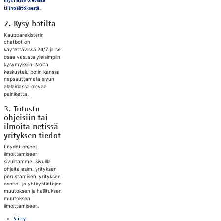
myöhässä olevasta
tilinpäätöksestä.
2. Kysy botilta
Kaupparekisterin
chatbot on
käytettävissä 24/7 ja se
osaa vastata yleisimpiin
kysymyksiin. Aloita
keskustelu botin kanssa
napsauttamalla sivun
alalaidassa olevaa
painiketta.
3. Tutustu
ohjeisiin tai
ilmoita netissä
yrityksen tiedot
Löydät ohjeet
ilmoittamiseen
sivuiltamme. Sivuilla
ohjeita esim. yrityksen
perustamisen, yrityksen
osoite- ja yhteystietojen
muutoksen ja hallituksen
muutoksen
ilmoittamiseen.
Siirry