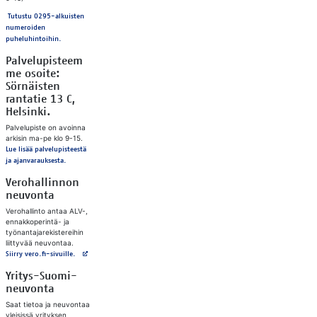
Tutustu 0295-alkuisten
numeroiden
puheluhintoihin.
Palvelupisteem
me osoite:
Sörnäisten
rantatie 13 C,
Helsinki.
Palvelupiste on avoinna
arkisin ma-pe klo 9-15.
Lue lisää palvelupisteestä
ja ajanvarauksesta.
Verohallinnon
neuvonta
Verohallinto antaa ALV-,
ennakkoperintä- ja
työnantajarekistereihin
liittyvää neuvontaa.
Avautuu uuteen välilehteen
Siirry vero.fi-sivuille.
Yritys-Suomi-
neuvonta
Saat tietoa ja neuvontaa
yleisissä yrityksen