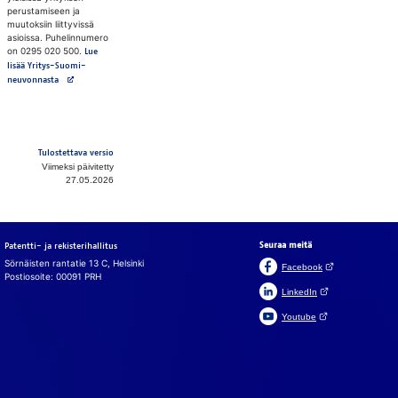
perustamiseen ja
muutoksiin liittyvissä
asioissa. Puhelinnumero
on 0295 020 500.
Lue
lisää Yritys-Suomi-
Avautuu uuteen välilehteen
neuvonnasta
Tulostettava versio
Viimeksi päivitetty
27.05.2026
Seuraa meitä
Patentti- ja rekisterihallitus
Sörnäisten rantatie 13 C, Helsinki
(Avautuu uuteen v
Facebook
Postiosoite: 00091 PRH
(Avautuu uuteen väl
LinkedIn
(Avautuu uuteen väl
Youtube
In English
På svenska
Evästeet
Käy­täm­me si­vus­tol­la, cha­tis­sa ja chat­bo­tis­sa eväs­tei­tä, jot­