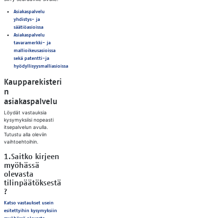
Asiakaspalvelu
yhdistys- ja
säätiöasioissa
Asiakaspalvelu
tavaramerkki- ja
mallioikeusasioissa
sekä patentti-ja
hyödyllisyysmalliasioissa
Kaupparekisteri
n
asiakaspalvelu
Löydät vastauksia
kysymyksiisi nopeasti
itsepalvelun avulla.
Tutustu alla oleviin
vaihtoehtoihin.
1.Saitko kirjeen
myöhässä
olevasta
tilinpäätöksestä
?
Katso vastaukset usein
esitettyihin kysymyksiin