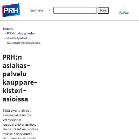
Siirry suoraan sisältöön
☰
Avaa valikko
Suomeksi
Hae
Valitse kieli
Valikko
Etusivu
PRH:n yhteystiedot
Asiakaspalvelu
kaupparekisteriasioissa
PRH:n
asia­kas­
pal­ve­lu
kaup­pa­re­
kis­te­ri­
asio­is­sa
Tältä sivulta löydät
asiakaspalvelumme
yhteystiedot
kaupparekisteriasioissa.
Jos tarvitset neuvontaa
muissa asioissamme,
siirry seuraaville sivulle: