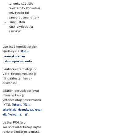
tai onko säätiölle
rekisteröity konkurssi,
selvitystila tai
saneerausmenettely
Ilmoitusten
käsittelytiedot ja
asiakirjat.
Lue lisää henkilötietojen
käsittelystä
PRH:n
perusrekisterien
tietosuojaselosteesta.
Säätiörekisteritietoja on
Virre-tietopalvelussa ja
tilinpäätösten kuva-
arkistossa.
Säätiön perustiedot ovat
myös yritys- ja
yhteisötietojärjestelmässä
(YTJ).
Tutustu YTJ:n
asiakirjajulkisuuskuvaukseen
Avautuu uuteen välilehteen
ytj.fi-sivuilla.
Lisäksi PRH:lla on
säätiörekisteritietoja myös
rekisteröintijärjestelmissä.