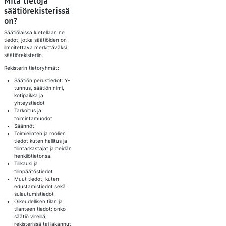
Mitä tietoja
säätiörekisterissä
on?
Säätiölaissa luetellaan ne
tiedot, jotka säätiöiden on
ilmoitettava merkittäväksi
säätiörekisteriin.
Rekisterin tietoryhmät:
Säätiön perustiedot: Y-
tunnus, säätiön nimi,
kotipaikka ja
yhteystiedot
Tarkoitus ja
toimintamuodot
Säännöt
Toimielinten ja roolien
tiedot kuten hallitus ja
tilintarkastajat ja heidän
henkilötietonsa. ​
Tilikausi ja
tilinpäätöstiedot
Muut tiedot, kuten
edustamistiedot sekä
sulautumistiedot
Oikeudellisen tilan ja
tilanteen tiedot: onko
säätiö vireillä,
rekisterissä tai lakannut