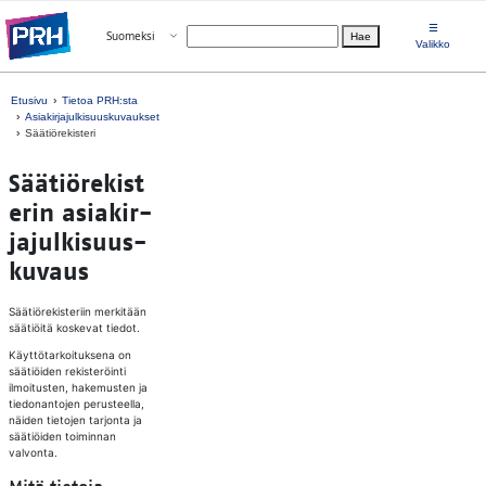
Siirry suoraan sisältöön
☰
Avaa valikko
Suomeksi
Hae
Valitse kieli
Valikko
Etusivu
Tietoa PRH:sta
Asiakirjajulkisuuskuvaukset
Säätiörekisteri
Sää­tiö­re­kis­t
e­rin asia­kir­
ja­jul­ki­suus­
ku­vaus
Säätiörekisteriin merkitään
säätiöitä koskevat tiedot.
Käyttötarkoituksena on
säätiöiden rekisteröinti
ilmoitusten, hakemusten ja
tiedonantojen perusteella,
näiden tietojen tarjonta ja
säätiöiden toiminnan
valvonta.