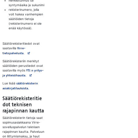
henkilötunnus tai
syntymäaika ja sukunimi
rekisterinumero, jolla
voit hakea vanhempien
säätiöiden tietoja
(rekisterinumero ei ole
enää käytössä).
Säätiörekisteritiedot ovat
saatavilla
Virre-
Avautuu uuteen välilehteen
tietopalvelusta.
Säätiörekisteriin merkityt
säätiöiden perustiedot ovat
saatavilla myös
YTJ:n yritys-
Avautuu uuteen välilehteen
ja yhteisöhausta.
Lue lisää
säätiörekisterin
asiakirjatilauksista.
Säätiörekisteritie
dot teknisen
rajapinnan kautta
Säätiörekisterin tietoja saat
sopimusasiakkaana Virre-
sovelluspalvelun teknisen
rajapinnan kautta. Palveluun
on liittymismaksu, ja haut