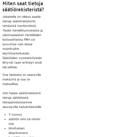
Miten saat tietoja
säätiörekisteristä?
Jokaisella on oikeus saada
tietoja säätiörekisteriin
tehdyistä merkinnöistä.
Tiedot henkilötunnuksista ja
ulkomaalaisten henkilöiden
kotiosoitteista PRH voi
luovuttaa vain laissa
mainittuihin
käyttötarkoituksiin.
Säätiöiden vuosiselvityksiin
liittyvät tase-erittelyt eivät
ole julkisia.
Osa tiedoista on saatavilla
maksutta ja osa on
maksullisia.
Voit hakea säätiörekisterin
tietoja sähköisistä
tietopalveluistamme
seuraavilla hakukriteereillä:
Y-tunnus
säätiön nimi tai nimen
osa
ilmoituksen
diaarinumero