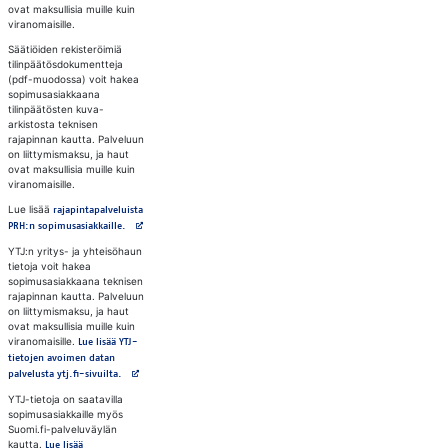
ovat maksullisia muille kuin
viranomaisille.
Säätiöiden rekisteröimiä
tilinpäätösdokumentteja
(pdf-muodossa) voit hakea
sopimusasiakkaana
tilinpäätösten kuva-
arkistosta teknisen
rajapinnan kautta. Palveluun
on liittymismaksu, ja haut
ovat maksullisia muille kuin
viranomaisille.
Lue lisää
rajapintapalveluista
Avautuu uuteen välilehteen
PRH:n sopimusasiakkaille.
YTJ:n yritys- ja yhteisöhaun
tietoja voit hakea
sopimusasiakkaana teknisen
rajapinnan kautta. Palveluun
on liittymismaksu, ja haut
ovat maksullisia muille kuin
viranomaisille.
Lue lisää YTJ-
tietojen avoimen datan
Avautuu uuteen välilehteen
palvelusta ytj.fi-sivuilta.
YTJ-tietoja on saatavilla
sopimusasiakkaille myös
Suomi.fi-palveluväylän
kautta.
Lue lisää