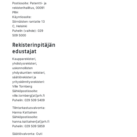
Postiosoite: Patentti- ja
rekisterihallitus, 00091
PRH
Käyntiosoite:
Sörnäisten rantatie 13
C, Helsinki
Puhelin (vaihde): 029
509 5000
Rekisterinpitäjän
edustajat
Kaupparekisteri,
yhdistysrekisteri,
uskonnollisten
yhdyskuntien rekisteri,
säätiörekisteri ja
yrityskiinnitysrekisteri:
Ville Tornberg
Sähköpostiosoite:
ville.tornberg[at]prh.fi
Puhelin: 029 509 5409
Tilintarkastusvalvonta:
Hanna Kattainen
Sähköpostiosoite:
hanna.kattainen[at]prh.fi
Puhelin: 029 509 5859
Säätiövalvonta: Outi