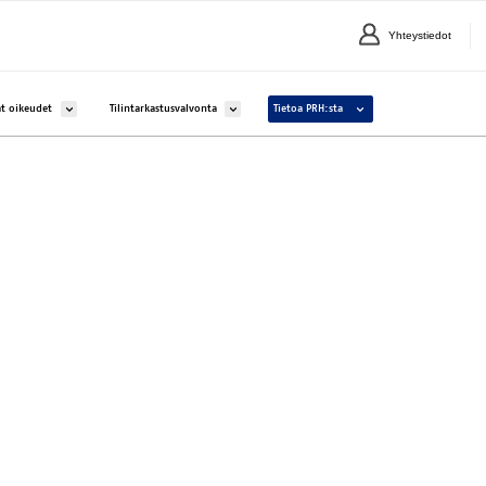
Yhteystiedot
lle Yritykset ja yhteisöt
Avaa alavalikko kohteelle Aineettomat oikeudet
Avaa alavalikko kohteelle Tilintarkastusvalvonta
Avaa alavalikko kohteelle 
t oikeudet
Tilintarkastusvalvonta
Tietoa PRH:sta