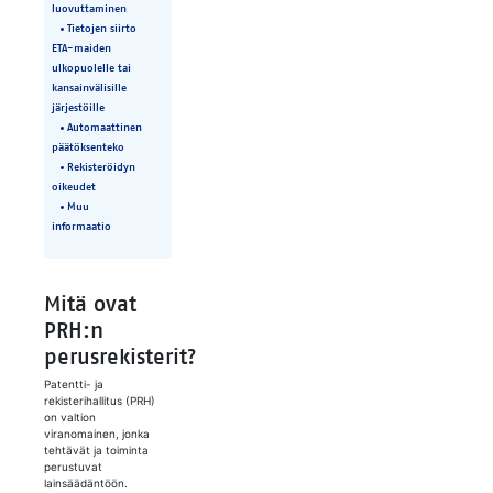
luovuttaminen
Tietojen siirto
ETA-maiden
ulkopuolelle tai
kansainvälisille
järjestöille
Automaattinen
päätöksenteko
Rekisteröidyn
oikeudet
Muu
informaatio
Mitä ovat
PRH:n
perusrekisterit?
Patentti- ja
rekisterihallitus (PRH)
on valtion
viranomainen, jonka
tehtävät ja toiminta
perustuvat
lainsäädäntöön.