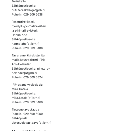
Teräskallio
Sähköpostiosoite:
outi.teraskallio[at]prh.fi
Puhelin: 029 509 5638
Patenttirekisteri,
hyödyllisyysmallirekisteri
ja piirimallirekisteri:
Hanna Aho
Sähköpostiosoite:
hanna.aho[at]prh.fi
Puhelin: 029 509 5488
Tavaramerkkirekisteri ja
mallioikeusrekisteri: Pirjo
Aro-Helander
Sähköpostiosoite: pirjo.aro-
helander[at]prh.fi
Puhelin: 029 509 5524
IPR-esianalyysipalvelu:
Mika Kotala
Sähköpostiosoite:
mika.kotala[at]prh.fi
Puhelin: 029 509 5460
Tietosuojavastaava
Puhelin: 029 509 5000
Sähköposti:
tietosuojavastaava[at]prh.fi