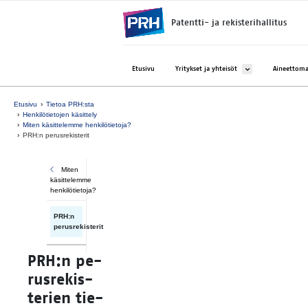
Siirry suoraan sisältöön
Patentti- ja rekisterihallitus
Avaa alavalikko kohtee
Etusivu
Yritykset ja yhteisöt
Aineettoma
Etusivu
Tietoa PRH:sta
Henkilötietojen käsittely
Miten käsittelemme henkilötietoja?
PRH:n perusrekisterit
Miten
käsittelemme
henkilötietoja?
PRH:n
perusrekisterit
PRH:n pe­
rus­re­kis­
te­rien tie­