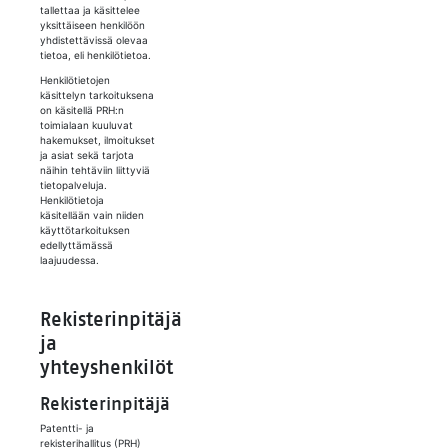
tallettaa ja käsittelee
yksittäiseen henkilöön
yhdistettävissä olevaa
tietoa, eli henkilötietoa.
Henkilötietojen
käsittelyn tarkoituksena
on käsitellä PRH:n
toimialaan kuuluvat
hakemukset, ilmoitukset
ja asiat sekä tarjota
näihin tehtäviin liittyviä
tietopalveluja.
Henkilötietoja
käsitellään vain niiden
käyttötarkoituksen
edellyttämässä
laajuudessa.
Rekisterinpitäjä
ja
yhteyshenkilöt
Rekisterinpitäjä
Patentti- ja
rekisterihallitus (PRH)