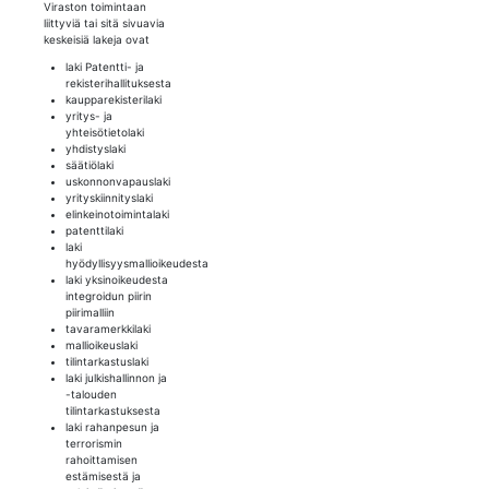
Viraston toimintaan
liittyviä tai sitä sivuavia
keskeisiä lakeja ovat
laki Patentti- ja
rekisterihallituksesta
kaupparekisterilaki
yritys- ja
yhteisötietolaki
yhdistyslaki
säätiölaki
uskonnonvapauslaki
yrityskiinnityslaki
elinkeinotoimintalaki
patenttilaki
laki
hyödyllisyysmallioikeudesta
laki yksinoikeudesta
integroidun piirin
piirimalliin
tavaramerkkilaki
mallioikeuslaki
tilintarkastuslaki
laki julkishallinnon ja
-talouden
tilintarkastuksesta
laki rahanpesun ja
terrorismin
rahoittamisen
estämisestä ja