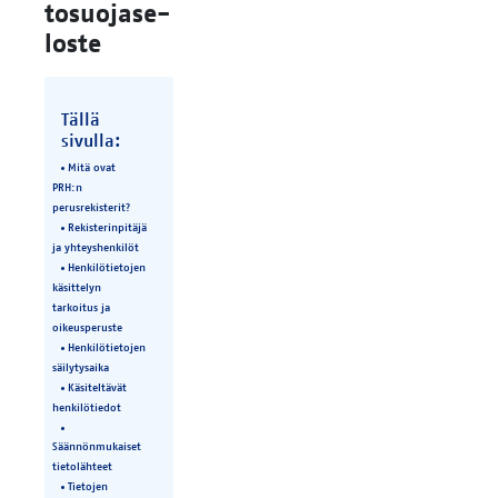
to­suo­ja­se­
los­te
Tällä
sivulla:
Mitä ovat
PRH:n
perusrekisterit?
Rekisterinpitäjä
ja yhteyshenkilöt
Henkilötietojen
käsittelyn
tarkoitus ja
oikeusperuste
Henkilötietojen
säilytysaika
Käsiteltävät
henkilötiedot
Säännönmukaiset
tietolähteet
Tietojen