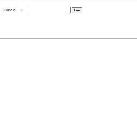
Avaa valikko
Suomeksi
Hae
Valitse kieli
Tietoa PRH:sta