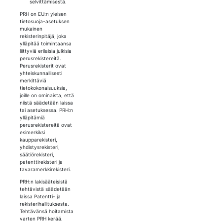
selvittämisestä.
PRH on EU:n yleisen
tietosuoja-asetuksen
mukainen
rekisterinpitäjä, joka
ylläpitää toimintaansa
liittyviä erilaisia julkisia
perusrekistereitä.
Perusrekisterit ovat
yhteiskunnallisesti
merkittäviä
tietokokonaisuuksia,
joille on ominaista, että
niistä säädetään laissa
tai asetuksessa. PRH:n
ylläpitämiä
perusrekistereitä ovat
esimerkiksi
kaupparekisteri,
yhdistysrekisteri,
säätiörekisteri,
patenttirekisteri ja
tavaramerkkirekisteri.
PRH:n lakisääteisistä
tehtävistä säädetään
laissa Patentti- ja
rekisterihallituksesta.
Tehtävänsä hoitamista
varten PRH kerää,