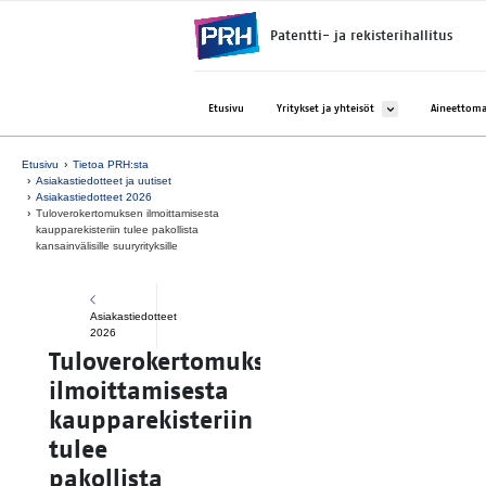
Siirry suoraan sisältöön
Patentti- ja rekisterihallitus
Avaa alavalikko kohtee
Etusivu
Yritykset ja yhteisöt
Aineettoma
Etusivu
Tietoa PRH:sta
Asiakastiedotteet ja uutiset
Asiakastiedotteet 2026
Tuloverokertomuksen ilmoittamisesta
kaupparekisteriin tulee pakollista
kansainvälisille suuryrityksille
Asiakastiedotteet
2026
Tuloverokertomuksen
ilmoittamisesta
kaupparekisteriin
tulee
pakollista