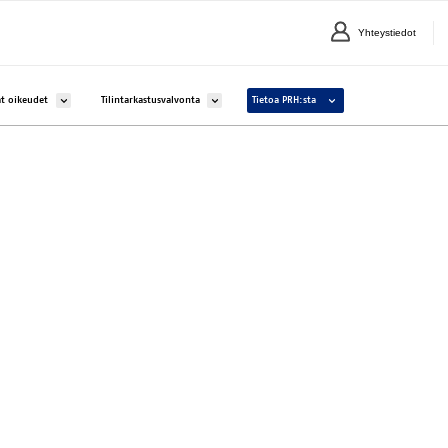
Yhteystiedot
lle Yritykset ja yhteisöt
Avaa alavalikko kohteelle Aineettomat oikeudet
Avaa alavalikko kohteelle Tilintarkastusvalvonta
Avaa alavalikko kohteelle 
t oikeudet
Tilintarkastusvalvonta
Tietoa PRH:sta