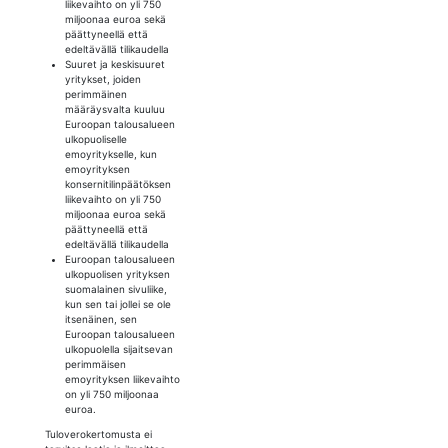
liikevaihto on yli 750
miljoonaa euroa sekä
päättyneellä että
edeltävällä tilikaudella
Suuret ja keskisuuret
yritykset, joiden
perimmäinen
määräysvalta kuuluu
Euroopan talousalueen
ulkopuoliselle
emoyritykselle, kun
emoyrityksen
konsernitilinpäätöksen
liikevaihto on yli 750
miljoonaa euroa sekä
päättyneellä että
edeltävällä tilikaudella
Euroopan talousalueen
ulkopuolisen yrityksen
suomalainen sivuliike,
kun sen tai jollei se ole
itsenäinen, sen
Euroopan talousalueen
ulkopuolella sijaitsevan
perimmäisen
emoyrityksen liikevaihto
on yli 750 miljoonaa
euroa.
Tuloverokertomusta ei