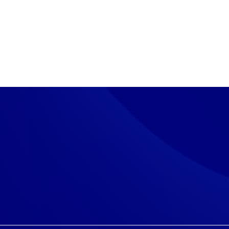
teet
s­tol­la, cha­tis­sa ja chat­bo­tis­sa eväs­tei­tä, jot­ka
Hyväksy k
vat toi­min­nan. Ke­rääm­me si­vus­tol­la myös eväs­tei­den
n kä­vi­jä­ti­las­to­ja ja ana­ly­soim­me tie­toa. Voit muo­ka­ta
Hyväksy pak
äs­tea­se­tuk­sis­sa.