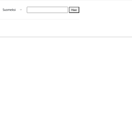
Avaa valikko
Suomeksi
Hae
Valitse kieli
Tietoa PRH:sta