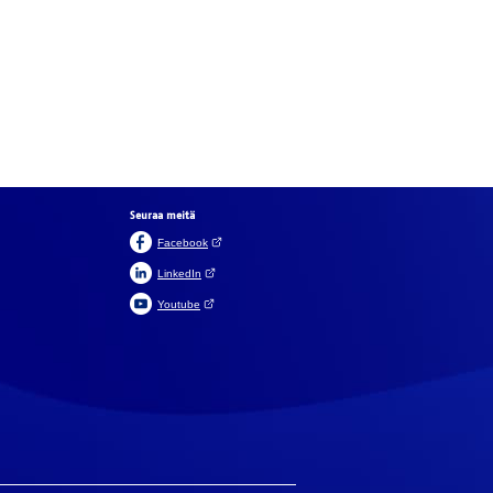
Seuraa meitä
(Avautuu uuteen välilehteen)
Facebook
(Avautuu uuteen välilehteen)
LinkedIn
(Avautuu uuteen välilehteen)
Youtube
In English
På svenska
aikki
olliset