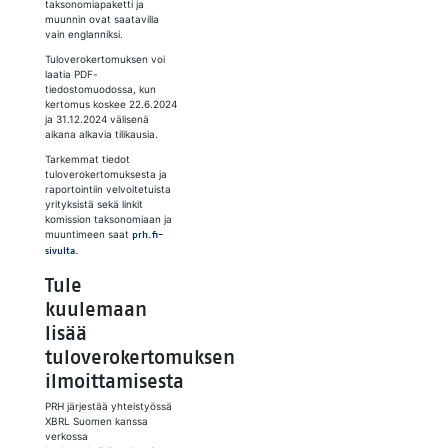
taksonomiapaketti ja
muunnin ovat saatavilla
vain englanniksi.
Tuloverokertomuksen voi
laatia PDF-
tiedostomuodossa, kun
kertomus koskee 22.6.2024
ja 31.12.2024 välisenä
aikana alkavia tilikausia.
Tarkemmat tiedot
tuloverokertomuksesta ja
raportointiin velvoitetuista
yrityksistä sekä linkit
komission taksonomiaan ja
muuntimeen saat
prh.fi-
sivulta.
Tule
kuulemaan
lisää
tuloverokertomuksen
ilmoittamisesta
PRH järjestää yhteistyössä
XBRL Suomen kanssa
verkossa