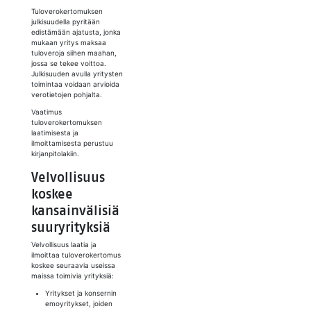
Tuloverokertomuksen
julkisuudella pyritään
edistämään ajatusta, jonka
mukaan yritys maksaa
tuloveroja siihen maahan,
jossa se tekee voittoa.
Julkisuuden avulla yritysten
toimintaa voidaan arvioida
verotietojen pohjalta.
Vaatimus
tuloverokertomuksen
laatimisesta ja
ilmoittamisesta perustuu
kirjanpitolakiin.
Velvollisuus
koskee
kansainvälisiä
suuryrityksiä
Velvollisuus laatia ja
ilmoittaa tuloverokertomus
koskee seuraavia useissa
maissa toimivia yrityksiä:
Yritykset ja konsernin
emoyritykset, joiden