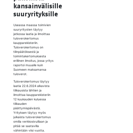
kansainvälisille
suuryrityksille
Useassa maassa toimivien
suuryritysten täytyy
jatkossa laatia ja ilmoittaa
tuloverokertomus
kaupparekisteriin.
Tuloverokertomus on
tilinpäätöksestä ja
toimintakertomuksesta
erillinen ilmoitus, jossa yritys
raportoi muualle kuin
Suomeen maksamansa
tuloverot.
Tuloverokertomus täytyy
laatia 22.6.2024 alkavista
tilikausista lähtien ja
ilmoittaa kaupparekisteriin
12 kuukauden kuluessa
tilikauden
päättymispäivästä.
Yrityksen täytyy myös
julkaista tuloverokertomus
omilla verkkosivuillaan ja
pitää se saatavilla
vähintään viisi vuotta.