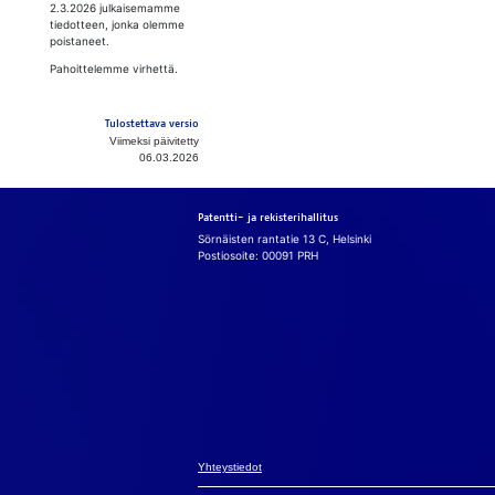
2.3.2026 julkaisemamme
tiedotteen, jonka olemme
poistaneet.
Pahoittelemme virhettä.
Tulostettava versio
Viimeksi päivitetty
06.03.2026
Patentti- ja rekisterihallitus
Sörnäisten rantatie 13 C, Helsinki
Postiosoite: 00091 PRH
Eväs
Käy­täm­me si­vu
mah­dol­lis­ta­
avul­la si­vus­to
Yh­teys­tie­dot
va­lin­to­ja­si ev