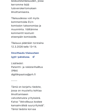
keskustelutilaisuuden, jossa
kerromme lisää
tuloverokertomuksen
ilmoittamisesta.
Tilaisuudessa voit myös
kommentoida EU:n
komission taksonomiaa ja
muunninta. Välitämme
kommentit kootusti
eteenpäin komissiolle.
Tilaisuus pidetään torstaina
12.3.2026 kello 13–14.
Ilmoittaudu tilaisuuteen
Avautuu uuteen välilehteen
Lyyti-palvelussa.
Lisätiedot:
Patentti- ja rekisterihallitus
(PRH)
digitilinpaatos@prh.fi
-----
Tämä on korjattu tiedote,
jossa on muutettu kohtaa
ilmoittamiseen
velvoitetuista yrityksistä.
Katso ”Velvollisuus koskee
kansainvälisiä suuryrityksiä”.
Tämä tiedote korvaa