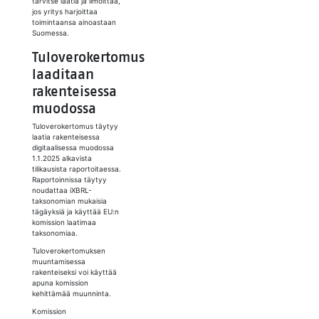
tarvitse laatia ja ilmoittaa,
jos yritys harjoittaa
toimintaansa ainoastaan
Suomessa.
Tuloverokertomus
laaditaan
rakenteisessa
muodossa
Tuloverokertomus täytyy
laatia rakenteisessa
digitaalisessa muodossa
1.1.2025 alkavista
tilikausista raportoitaessa.
Raportoinnissa täytyy
noudattaa iXBRL-
taksonomian mukaisia
tägäyksiä ja käyttää EU:n
komission laatimaa
taksonomiaa.
Tuloverokertomuksen
muuntamisessa
rakenteiseksi voi käyttää
apuna komission
kehittämää muunninta.
Komission