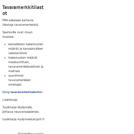
Tavaramerkkitilast
ot
PRH julkaisee kattavia
tilastoja tavaramerkeistä.
Saatavilla ovat muun
muassa:
kansallisten hakemusten
määrät ja kansainväliset
rekisteröinnit
hakemusten määrät
maakunnittain,
tavaramerkkiluokittain ja
maittain
suurimmat
tavaramerkkien
omistajat.
Siirry tavaramerkkitilastoihin.
Lisätietoja:
Tuulimarja Myllymäki,
johtava neuvontalakimies
tuulimarja.myllymaki(at)prh.fi