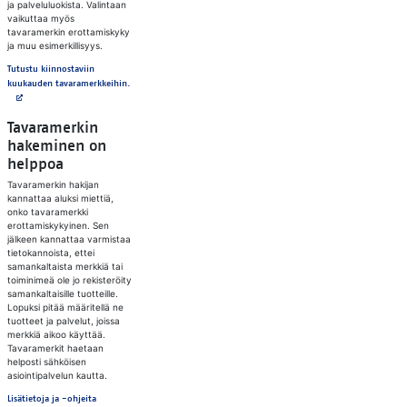
ja palveluluokista. Valintaan
vaikuttaa myös
tavaramerkin erottamiskyky
ja muu esimerkillisyys.
Tutustu kiinnostaviin
Avautuu uuteen välilehteen
kuukauden tavaramerkkeihin.
Tavaramerkin
hakeminen on
helppoa
Tavaramerkin hakijan
kannattaa aluksi miettiä,
onko tavaramerkki
erottamiskykyinen. Sen
jälkeen kannattaa varmistaa
tietokannoista, ettei
samankaltaista merkkiä tai
toiminimeä ole jo rekisteröity
samankaltaisille tuotteille.
Lopuksi pitää määritellä ne
tuotteet ja palvelut, joissa
merkkiä aikoo käyttää.
Tavaramerkit haetaan
helposti sähköisen
asiointipalvelun kautta.
Lisätietoja ja -ohjeita