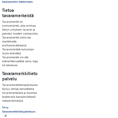
tavaramerkin hakemiseen.‍
Tietoa
tavaramerkeistä
Tavaramerkki on
tunnusmerkki, joka erottaa
tietyn yrityksen tavarat ja
palvelut muiden vastaavista.
Tavaramerkki toimii siis
markkinoilla
erottamisvälineenä.
Tavaramerkkiä kutsutaan
myös brändiksi.
Tavaramerkki voi olla
esimerkiksi pelkkä sana, logo
tai iskulause.
Tavaramerkkitieto
palvelu
Tavaramerkkitietopalvelusta
löytyy tietoja kansallisista
tavaramerkeistä ja Suomea
koskevista kansainvälisistä
rekisteröinneistä.
Siirry
Avautuu uuteen välilehteen
Tavaramerkkitietopalveluun.