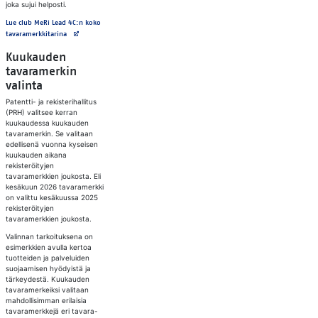
joka sujui helposti.
Lue club MeRi Lead 4C:n koko
Avautuu uuteen välilehteen
tavaramerkkitarina
Kuukauden
tavaramerkin
valinta
Patentti- ja rekisterihallitus
(PRH) valitsee kerran
kuukaudessa kuukauden
tavaramerkin. Se valitaan
edellisenä vuonna kyseisen
kuukauden aikana
rekisteröityjen
tavaramerkkien joukosta. Eli
kesäkuun 2026 tavaramerkki
on valittu kesäkuussa 2025
rekisteröityjen
tavaramerkkien joukosta.
Valinnan tarkoituksena on
esimerkkien avulla kertoa
tuotteiden ja palveluiden
suojaamisen hyödyistä ja
tärkeydestä. Kuukauden
tavaramerkeiksi valitaan
mahdollisimman erilaisia
tavaramerkkejä eri tavara-