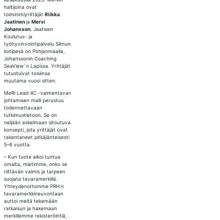
haltijoina ovat
toiminimiyrittäjät
Riikka
Jaatinen
ja
Mervi
Johansson
. Jaatisen
Koulutus- ja
työhyvinvointipalvelu Silmun
kotipesä on Pohjanmaalla,
Johanssonin Coaching
SeaView´n Lapissa. Yrittäjät
tutustuivat toisiinsa
muutama vuosi sitten.
MeRi Lead 4C -valmentavan
johtamisen malli perustuu
todennettavaan
tutkimustietoon. Se on
neljään askelmaan sitoutuva
konsepti, jota yrittäjät ovat
rakentaneet pitkäjänteisesti
5–6 vuotta.
– Kun tuote alkoi tuntua
omalta, mietimme, onko se
riittävän valmis ja tarpeen
suojata tavaramerkillä.
Yhteydenottomme PRH:n
tavaramerkkineuvontaan
auttoi meitä tekemään
ratkaisun ja hakemaan
merkillemme rekisteröintiä,