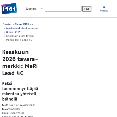
Siirry suoraan sisältöön
☰
Avaa valikko
Suomeksi
Hae
Valitse kieli
Valikko
Etusivu
Tietoa PRH:sta
Asiakastiedotteet ja uutiset
Uutiset 2026
Kesäkuun 2026 ta­va­ra­
merk­ki: MeRi Lead 4C
Kesäkuun
2026 ta­va­ra­
merk­ki: MeRi
Lead 4C
Kaksi
toiminimiyrittäjää
rakentaa yhteistä
brändiä
MeRi Lead 4C rekisteröitiin
tavaramerkiksi
koulutuspalveluille
kesäkuussa 2025. Merkin