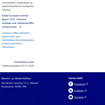
suomalaisen tutkimuksen ja
keksintötoiminnan korkeasta
tasosta.
Kaikki European Inventor
Award 2026 -kilpailun
voittajat ovat nähtävissä EPOn
Avautuu uuteen välilehteen
verkkosivuilla.
Lisätietoa Mikko Möttösen
keksinnöstä, joka
mahdollistaa kvanttisignaalien
entistä tarkemman
mittaamisen.
Tulostettava versio
Viimeksi päivitetty 03.07.2026
Seuraa meitä
Patentti- ja rekisterihallitus
Sörnäisten rantatie 13 C, Helsinki
(Avautuu uuteen v
Facebook
Postiosoite: 00091 PRH
(Avautuu uuteen väl
LinkedIn
(Avautuu uuteen väl
Youtube
In English
På svenska