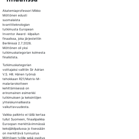
Akatemiaprofessori Mikko
Möttönen edusti
suomalaista
kvanttiteknologian
tutkimusta European
Inventor Award -kilpailun
finaalissa, joka järjestettiin
Berliinissä 2.7.2026.
Möttönen oli yksi
tutkimuskategorian kolmesta
finalistista.
Tutkimuskategorian
voittajaksi valittiin Sir Adrian
V.S. Hill. Hänen työnsä
tehokkaan R21/Matrix-M-
malariarokotteen
kehittämisessä on
erinomainen esimerkki
tutkimuksen ja keksintöjen
yhteiskunnallisesta
vaikuttavuudesta.
Vaikka palkinto ei tällä kertaa
tullut Suomeen, finaalipaikka
Euroopan merkittävimmässä
keksijäkilpailussa jo itsessään
on merkittävä tunnustus
Möttösen työlle sekä osoitus