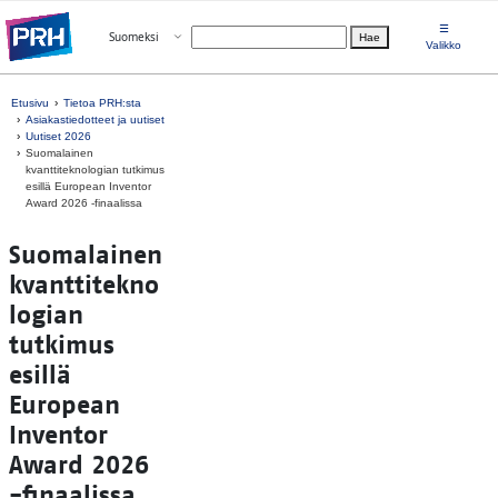
Siirry suoraan sisältöön
☰
Avaa valikko
Suomeksi
Hae
Valitse kieli
Valikko
Etusivu
Tietoa PRH:sta
Asiakastiedotteet ja uutiset
Uutiset 2026
Suomalainen
kvanttiteknologian tutkimus
esillä European Inventor
Award 2026 -finaalissa
Suomalainen
kvanttitekno
logian
tutkimus
esillä
European
Inventor
Award 2026
-finaalissa