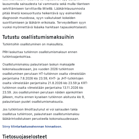
lausunnolla sairaudesta tai vammasta sekä muilla tilanteen
selvittämiseen tarvittavilla liitteillä. Lääkärinlausunnosta
pitää ilmetä koesuoritusta heikentävä syy esimerkiksi
diagnoosin muodossa, syyn vaikutukset kokeiden
suorittamiseen ja lääkärin erikoisala. Terveydellisen syyn
vuoksi myönnettävä lisäaika harkitaan tapauskohtaisesti.
Tutustu osallistumismaksuihin
Tutkintoihin osallistuminen on maksullista.
PRH laskuttaa tutkinnon osallistumismaksun ennen
tutkintoajankohtaa.
Osallistumismaksu palautetaan laskun maksajalle
kokonaisuudessaan, jos vuoden 2026 tutkintoon
osallistuminen perutaan HT-tutkinnon osalta viimeistään
perjantaina 7.8.2026 klo 23.59, KHT- ja JHT-tutkintojen
osalta viimeistään perjantaina 21.8.2026 klo 23.59 ja KRT-
tutkinnon osalta viimeistään perjantaina 13.11.2026 klo
23.59. Jos osallistuminen perutaan näiden ajankohtien
jälkeen, mutta ennen kyseisen tutkinnon aloitusta klo 9,
palautetaan puolet osallistumismaksusta.
Jos tutkintoon ilmoittautunut ei voi sairauden takia
osallistua tutkintoon, palautetaan osallistumismaksu
lääkärintodistuksen perusteella kokonaisuudessaan.
Siirry tilintarkastusvalvonnan hinnastoon.
Tietosuojaselosteet