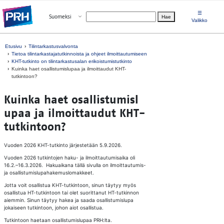
Siirry suoraan sisältöön
☰
Avaa valikko
Suomeksi
Hae
Valitse kieli
Valikko
Etusivu
Tilintarkastusvalvonta
Tietoa tilintarkastajatutkinnoista ja ohjeet ilmoittautumiseen
KHT-tutkinto on tilintarkastusalan erikoistumistutkinto
Kuinka haet osallistumislupaa ja ilmoittaudut KHT-
tutkintoon?
Kuin­ka haet osal­lis­tu­mis­l
u­paa ja il­moit­tau­dut KHT-
tut­kin­toon?
Vuoden 2026 KHT-tutkinto järjestetään 5.9.2026.
Vuoden 2026 tutkintojen haku- ja ilmoittautumisaika oli
16.2.–16.3.2026. Hakuaikana tällä sivulla on ilmoittautumis-
ja osallistumislupahakemuslomakkeet.
Jotta voit osallistua KHT-tutkintoon, sinun täytyy myös
osallistua HT-tutkintoon tai olet suorittanut HT-tutkinnon
aiemmin. Sinun täytyy hakea ja saada osallistumislupa
jokaiseen tutkintoon, johon aiot osallistua.
Tutkintoon haetaan osallistumislupaa PRH:lta.