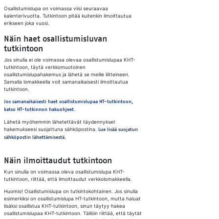
Osallistumislupa on voimassa viisi seuraavaa
kalenterivuotta. Tutkintoon pitää kuitenkin ilmoittautua
erikseen joka vuosi.
Näin haet osallistumisluvan
tutkintoon
Jos sinulla ei ole voimassa olevaa osallistumislupaa KHT-
tutkintoon, täytä verkkomuotoinen
osallistumislupahakemus ja lähetä se meille liitteineen.
Samalla lomakkeella voit samanaikaisesti ilmoittautua
tutkintoon.
Jos samanaikaisesti haet osallistumislupaa HT-tutkintoon,
katso HT-tutkinnon hakuohjeet.
Lähetä myöhemmin lähetettävät täydennykset
hakemukseesi suojattuna sähköpostina.
Lue lisää suojatun
sähköpostin lähettämisestä.
Näin ilmoittaudut tutkintoon
Kun sinulla on voimassa oleva osallistumislupa KHT-
tutkintoon, riittää, että ilmoittaudut verkkolomakkeella.
Huomio! Osallistumislupa on tutkintokohtainen. Jos sinulla
esimerkiksi on osallistumislupa HT-tutkintoon, mutta haluat
lisäksi osallistua KHT-tutkintoon, sinun täytyy hakea
osallistumislupaa KHT-tutkintoon. Tällöin riittää, että täytät