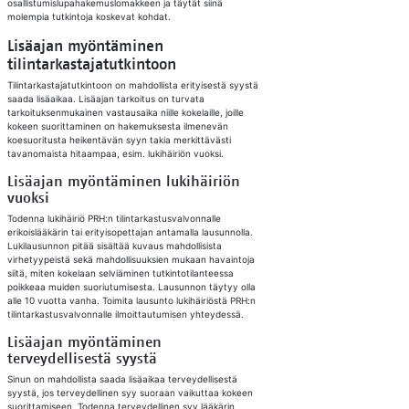
osallistumislupahakemuslomakkeen ja täytät siinä
molempia tutkintoja koskevat kohdat.
Lisäajan myöntäminen
tilintarkastajatutkintoon
Tilintarkastajatutkintoon on mahdollista erityisestä syystä
saada lisäaikaa. Lisäajan tarkoitus on turvata
tarkoituksenmukainen vastausaika niille kokelaille, joille
kokeen suorittaminen on hakemuksesta ilmenevän
koesuoritusta heikentävän syyn takia merkittävästi
tavanomaista hitaampaa, esim. lukihäiriön vuoksi.
Lisäajan myöntäminen lukihäiriön
vuoksi
Todenna lukihäiriö PRH:n tilintarkastusvalvonnalle
erikoislääkärin tai erityisopettajan antamalla lausunnolla.
Lukilausunnon pitää sisältää kuvaus mahdollisista
virhetyypeistä sekä mahdollisuuksien mukaan havaintoja
siitä, miten kokelaan selviäminen tutkintotilanteessa
poikkeaa muiden suoriutumisesta. Lausunnon täytyy olla
alle 10 vuotta vanha. Toimita lausunto lukihäiriöstä PRH:n
tilintarkastusvalvonnalle ilmoittautumisen yhteydessä.
Lisäajan myöntäminen
terveydellisestä syystä
Sinun on mahdollista saada lisäaikaa terveydellisestä
syystä, jos terveydellinen syy suoraan vaikuttaa kokeen
suorittamiseen. Todenna terveydellinen syy lääkärin