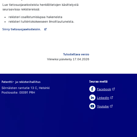
Lue tietosuojaselosteista henkilötietojen käsittelystä
seuraavissa rekistereissä:
rekisteri osallistumislupaa hakeneista
rekisteri tutkintokokeeseen ilmoittautuneista.
Avautuu uuteen välilehteen
Siirry tietosuojaselosteisiin.
Tulostettava versio
Viimeksi päivitetty 17.04.2026
Seuraa meitä
Patentti- ja rekisterihallitus
Sörnäisten rantatie 13 C, Helsinki
(Avautuu uuteen v
Facebook
Postiosoite: 00091 PRH
(Avautuu uuteen väl
LinkedIn
(Avautuu uuteen väl
Youtube
In English
På svenska
Evästeet
Käy­täm­me si­vus­tol­la, cha­tis­sa ja chat­bo­tis­sa eväs­tei­tä, jot­