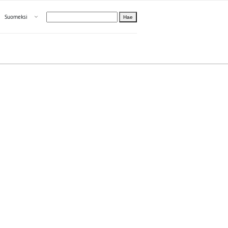
Avaa valikko
Suomeksi
Hae
Valitse kieli
Tietoa PRH:sta