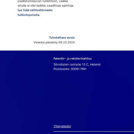
osallistumisluvan tutkintoon, vaikka
sinulla ei olisi kaikkia vaadittuja opintoja.
Lue lisää vaihtoehtoisesta
tutkintopolusta.
Tulostettava versio
Viimeksi päivitetty 09.10.2024
Patentti- ja rekisterihallitus
Sörnäisten rantatie 13 C, Helsinki
Postiosoite: 00091 PRH
Eväs
Käy­täm­me si­vu
mah­dol­lis­ta­
avul­la si­vus­to
Yh­teys­tie­dot
va­lin­to­ja­si ev