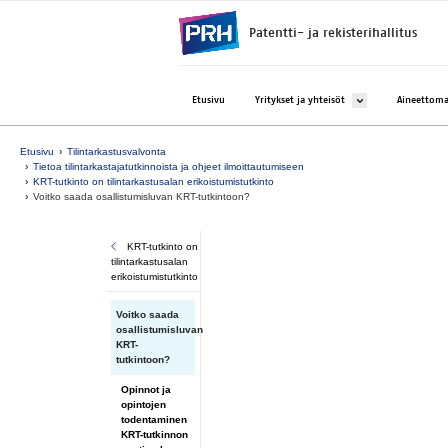
Siirry suoraan sisältöön
Patentti- ja rekisterihallitus
Avaa alavalikko kohtee
Etusivu
Yritykset ja yhteisöt
Aineettoma
Etusivu
Tilintarkastusvalvonta
Tietoa tilintarkastajatutkinnoista ja ohjeet ilmoittautumiseen
KRT-tutkinto on tilintarkastusalan erikoistumistutkinto
Voitko saada osallistumisluvan KRT-tutkintoon?
KRT-tutkinto on
tilintarkastusalan
erikoistumistutkinto
Voitko saada
osallistumisluvan
KRT-
tutkintoon?
Opinnot ja
opintojen
todentaminen
KRT-tutkinnon