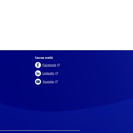
Seuraa meitä
(Avautuu uuteen välilehteen)
Facebook
(Avautuu uuteen välilehteen)
LinkedIn
(Avautuu uuteen välilehteen)
Youtube
In English
På svenska
aikki
olliset