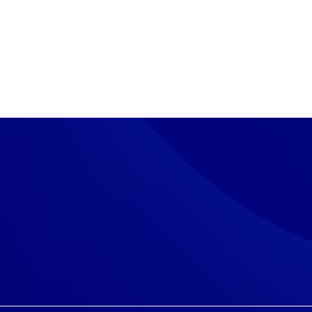
teet
s­tol­la, cha­tis­sa ja chat­bo­tis­sa eväs­tei­tä, jot­ka
Hyväksy k
vat toi­min­nan. Ke­rääm­me si­vus­tol­la myös eväs­tei­den
n kä­vi­jä­ti­las­to­ja ja ana­ly­soim­me tie­toa. Voit muo­ka­ta
Hyväksy pak
äs­tea­se­tuk­sis­sa.