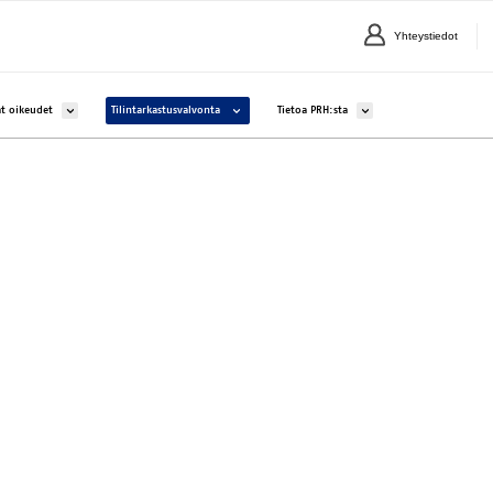
Yhteystiedot
lle Yritykset ja yhteisöt
Avaa alavalikko kohteelle Aineettomat oikeudet
Avaa alavalikko kohteelle Tilintarkastusvalvonta
Avaa alavalikko kohteelle 
t oikeudet
Tilintarkastusvalvonta
Tietoa PRH:sta