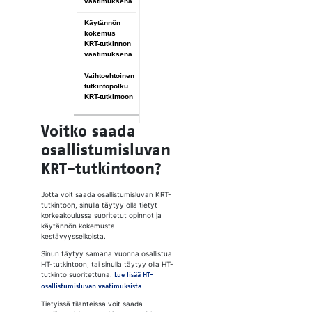
vaatimuksena
Käytännön
kokemus
KRT-tutkinnon
vaatimuksena
Vaihtoehtoinen
tutkintopolku
KRT-tutkintoon
Voitko saada
osallistumisluvan
KRT-tutkintoon?
Jotta voit saada osallistumisluvan KRT-
tutkintoon, sinulla täytyy olla tietyt
korkeakoulussa suoritetut opinnot ja
käytännön kokemusta
kestävyysseikoista.
Sinun täytyy samana vuonna osallistua
HT-tutkintoon, tai sinulla täytyy olla HT-
tutkinto suoritettuna.
Lue lisää HT-
osallistumisluvan vaatimuksista.
Tietyissä tilanteissa voit saada