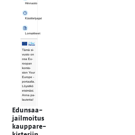
Hinnasto
Käsittelyajat
Lomakkeet
Tämä si­
vus­to on
osa Eu­
roo­pan
ko­mis­
sion Your
Eu­ro­pe -
por­taa­lia.
Löy­sit­kö
et­si­mä­si.
Anna pa­
lau­tet­ta!
Edun­saa­
jail­moi­tus
kaup­pa­re­
kis­te­riin