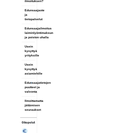
ilmoituksen?
Edunsaajaote
ja
tietopalvelut
Edunsaajailmoitus
laiminlyöntimaksun
ja poiston uhalla
Usein
kysyttyä
yrityksille
Usein
kysyttyä
asiamiehille
Edunsaajatietojen
puutteet ja
valvonta
Ilmoittamatta
jättämisen
seuraukset
Oikopolut