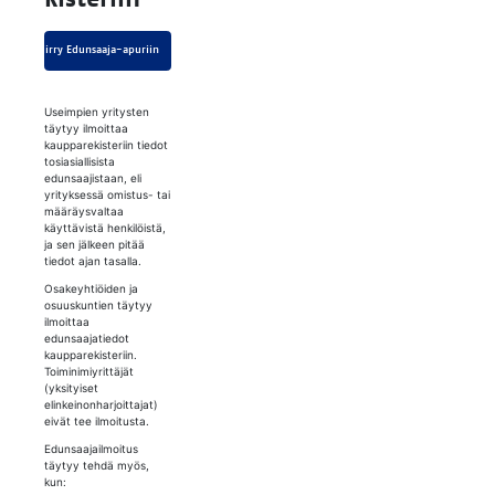
Siirry Edunsaaja-apuriin
Useimpien yritysten
täytyy ilmoittaa
kaupparekisteriin tiedot
tosiasiallisista
edunsaajistaan, eli
yrityksessä omistus- tai
määräysvaltaa
käyttävistä henkilöistä,
ja sen jälkeen pitää
tiedot ajan tasalla.
Osakeyhtiöiden ja
osuuskuntien täytyy
ilmoittaa
edunsaajatiedot
kaupparekisteriin.
Toiminimiyrittäjät
(yksityiset
elinkeinonharjoittajat)
eivät tee ilmoitusta.
Edunsaajailmoitus
täytyy tehdä myös,
kun: