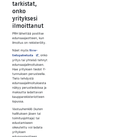
tarkistat,
onko
yrityksesi
ilmoittanut
PRH lähettää postitse
edunsaajaotteen, kun
ilmoitus on rekisteröity.
Näet myös
Virre-
Avautuu uuteen välilehteen
, onko
tietopalvelusta
yritys tai yhteisö tehnyt
edunsaajailmoituksen.
Hae yrityksen tiedot Y-
tunnuksen perusteella.
Tieto tehdystä
edunsaajailmoituksesta
näkyy perustiedoissa ja
maksutta ladattavan
kaupparekisteriotteen
lopussa.
Vastuuhenkilö (kuten
hallituksen jäsen tai
toimitusjohtaja) tai
edustamiseen
oikeutettu voi ladata
yrityksen
edunsaajaotteen