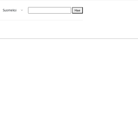
Avaa valikko
Suomeksi
Hae
Valitse kieli
Tietoa PRH:sta