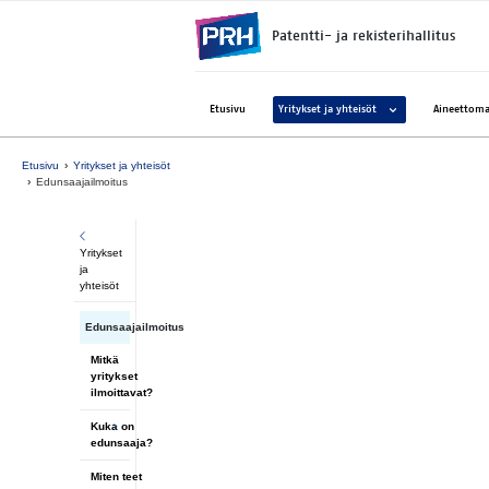
Siirry suoraan sisältöön
Patentti- ja rekisterihallitus
Avaa alavalikko kohtee
Etusivu
Yritykset ja yhteisöt
Aineettoma
Etusivu
Yritykset ja yhteisöt
Edunsaajailmoitus
Yritykset
ja
yhteisöt
Edunsaajailmoitus
Mitkä
yritykset
ilmoittavat?
Kuka on
edunsaaja?
Miten teet