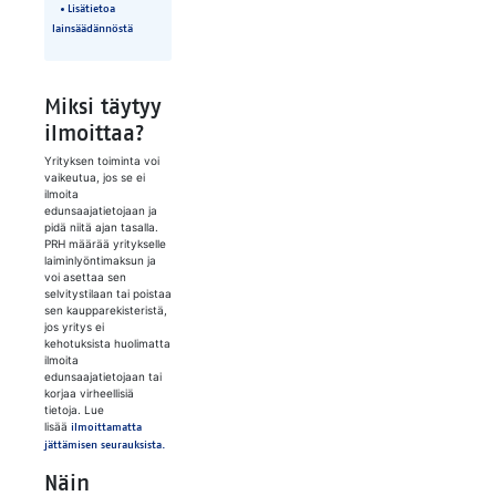
​Lisätietoa
lainsäädännöstä
Miksi täytyy
ilmoittaa?
Yrityksen toiminta voi
vaikeutua, jos se ei
ilmoita
edunsaajatietojaan ja
pidä niitä ajan tasalla.
PRH määrää yritykselle
laiminlyöntimaksun ja
voi asettaa sen
selvitystilaan tai poistaa
sen kaupparekisteristä,
jos yritys ei
kehotuksista huolimatta
ilmoita
edunsaajatietojaan tai
korjaa virheellisiä
tietoja. Lue
lisää
ilmoittamatta
jättämisen seurauksista.
Näin