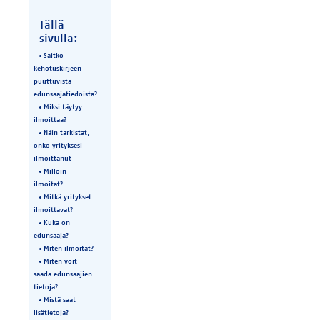
Tällä
sivulla:
Saitko
kehotuskirjeen
puuttuvista
edunsaajatiedoista?
Miksi täytyy
ilmoittaa?
Näin tarkistat,
onko yrityksesi
ilmoittanut
Milloin
ilmoitat?
Mitkä yritykset
ilmoittavat?
Kuka on
edunsaaja?
Miten ilmoitat?
Miten voit
saada edunsaajien
tietoja?
Mistä saat
lisätietoja?