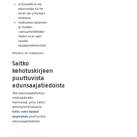
yrityksellä ei ole
edunsaajia tai he
eivät ole yrityksen
tiedossa.
hallituksen jäsenten
ja muiden
vastuuhenkilöiden
tiedot ovat ajan
tasalla
kaupparekisterissä.
Ilmoitus on maksuton.
Saitko
kehotuskirjeen
puuttuvista
edunsaajatiedoista?
Tee edunsaajailmoitus
määräpäivään
mennessä, jotta vältyt
laiminlyöntimaksulta.
Katso usein kysytyt
puuttuvista
kysymykset
edunsaajatiedoista.