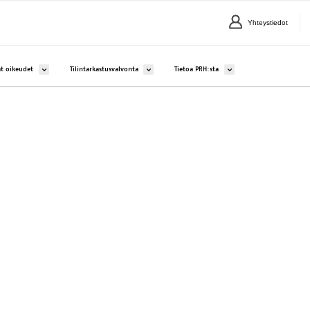
Yhteystiedot
lle Yritykset ja yhteisöt
Avaa alavalikko kohteelle Aineettomat oikeudet
Avaa alavalikko kohteelle Tilintarkastusvalvonta
Avaa alavalikko kohteelle 
t oikeudet
Tilintarkastusvalvonta
Tietoa PRH:sta