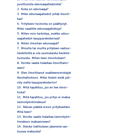
puut­tu­vis­ta edun­saa­ja­tie­dois­ta?
2. Kuka on edun­saa­ja?
3. Mik­si edun­saa­ja­tie­dot pi­tää il­moit­
taa?
4. Yri­tyk­se­ni toi­min­ta on päät­ty­nyt.
Mik­si vaa­dit­te edun­saa­ja­tie­to­ja?
5. Mi­ten voin tar­kis­taa, ovat­ko edun­
saa­ja­tie­dot kaup­pa­re­kis­te­ris­sä?
6. Mi­ten il­moi­tan edun­saa­jat?
7. Mi­nul­la tai muil­la yri­tyk­sen vas­tuu­
hen­ki­löil­lä ei ole suo­ma­lais­ta hen­ki­lö­
tun­nus­ta. Mi­ten teen il­moi­tuk­sen?
8. Voin­ko saa­da li­sä­ai­kaa il­moit­ta­mi­
seen?
9. Olen il­moit­ta­nut osak­kee­no­mis­ta­jat
Ve­ro­hal­lin­toon. Mik­si tie­dot ei­vät päi­
vi­ty siel­tä kaup­pa­re­kis­te­riin?
10. Mitä ta­pah­tuu, jos en tee il­moi­
tus­ta?
11. Mitä ta­pah­tuu, jos yri­tys ei mak­sa
lai­min­lyön­ti­mak­sua?
12. Ha­luan pääs­tä eroon yri­tyk­ses­tä­ni.
Mitä teen?
13. Voin­ko saa­da li­sä­ai­kaa lai­min­lyön­
ti­mak­sun mak­sa­mi­seen?
14. Olen­ko hal­li­tuk­sen jä­se­ne­nä vas­
tuus­sa mak­sus­ta?