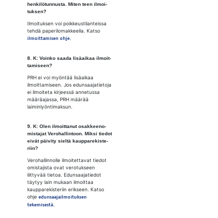
hen­ki­lö­tun­nus­ta. Mi­ten teen il­moi­
tuk­sen?
Ilmoituksen voi poikkeustilanteissa
tehdä paperilomakkeella. Katso
ilmoittamisen ohje.
8. K: Voin­ko saa­da li­sä­ai­kaa il­moit­
ta­mi­seen?
PRH ei voi myöntää lisäaikaa
ilmoittamiseen. Jos edunsaajatietoja
ei ilmoiteta kirjeessä annetussa
määräajassa, PRH määrää
laiminlyöntimaksun.
9. K: Olen il­moit­ta­nut osak­kee­no­
mis­ta­jat Ve­ro­hal­lin­toon. Mik­si tie­dot
ei­vät päi­vi­ty siel­tä kaup­pa­re­kis­te­
riin?
Verohallinnolle ilmoitettavat tiedot
omistajista ovat verotukseen
liittyvää tietoa. Edunsaajatiedot
täytyy lain mukaan ilmoittaa
kaupparekisteriin erikseen. Katso
ohje
edunsaajailmoituksen
tekemisestä.