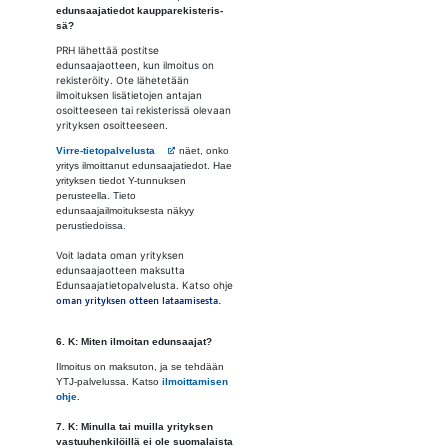
edun­saa­ja­tie­dot kaup­pa­re­kis­te­ris­
sä?
PRH lähettää postitse
edunsaajaotteen, kun ilmoitus on
rekisteröity. Ote lähetetään
ilmoituksen lisätietojen antajan
osoitteeseen tai rekisterissä olevaan
yrityksen osoitteeseen.
Avautuu uuteen välilehteen
Virre-tietopalvelusta
näet, onko
yritys ilmoittanut edunsaajatiedot. Hae
yrityksen tiedot Y-tunnuksen
perusteella. Tieto
edunsaajailmoituksesta näkyy
perustiedoissa.
Voit ladata oman yrityksen
edunsaajaotteen maksutta
Edunsaajatietopalvelusta. Katso ohje
oman yrityksen otteen lataamisesta.
6. K: Mi­ten il­moi­tan edun­saa­jat?
Ilmoitus on maksuton, ja se tehdään
YTJ-palvelussa. Katso
ilmoittamisen
ohje.
7. K: Mi­nul­la tai muil­la yri­tyk­sen
vas­tuu­hen­ki­löil­lä ei ole suo­ma­lais­ta