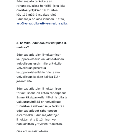
Edunsaajalla tarkoitetaan
rahanpesulaissa henkilöä, joka joko
omistaa yrityksen tai muuten
käyttää määräysvaltaa siinä.
Edunsaaja on aina ihminen. Katso,
ketkä voivat olla yrityksen edunsaajia.
3. K: Mik­si edun­saa­ja­tie­dot pi­tää il­
moit­taa?
Edunsaajatietojen ilmoittaminen
kaupparekisteriin on lakisääteinen
velvollisuus useimmille yrityksille.
Velvollisuus perustuu
kaupparekisterilakiin. Vastaava
velvollisuus koskee kaikkia EU:n
jäsenmaita.
Edunsaajatietojen ilmoittamisen
tarkoituksena on estää rahanpesua.
Esimerkiksi pankeilla, tilitoimistoilla ja
vakuutusyhtiöillä on velvollisuus
tunnistaa asiakkaansa ja tarkistaa
edunsaajatiedot rahanpesun
estämiseksi. Edunsaajatietojen
ilmoittamatta jättäminen voi
hankaloittaa yrityksen toimintaa.
Osa edunsaajatietojen