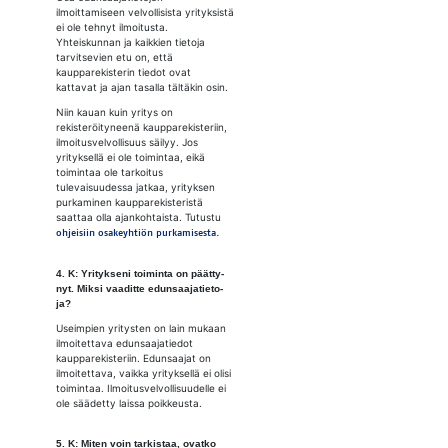
ilmoittamiseen velvollisista yrityksistä
ei ole tehnyt ilmoitusta.
Yhteiskunnan ja kaikkien tietoja
tarvitsevien etu on, että
kaupparekisterin tiedot ovat
kattavat ja ajan tasalla tältäkin osin.
Niin kauan kuin yritys on
rekisteröityneenä kaupparekisteriin,
ilmoitusvelvollisuus säilyy. Jos
yrityksellä ei ole toimintaa, eikä
toimintaa ole tarkoitus
tulevaisuudessa jatkaa, yrityksen
purkaminen kaupparekisteristä
saattaa olla ajankohtaista. Tutustu
ohjeisiin osakeyhtiön purkamisesta.
4. K: Yri­tyk­se­ni toi­min­ta on päät­ty­
nyt. Mik­si vaa­dit­te edun­saa­ja­tie­to­
ja?
Useimpien yritysten on lain mukaan
ilmoitettava edunsaajatiedot
kaupparekisteriin. Edunsaajat on
ilmoitettava, vaikka yrityksellä ei olisi
toimintaa. Ilmoitusvelvollisuudelle ei
ole säädetty laissa poikkeusta.
5. K: Mi­ten voin tar­kis­taa, ovat­ko