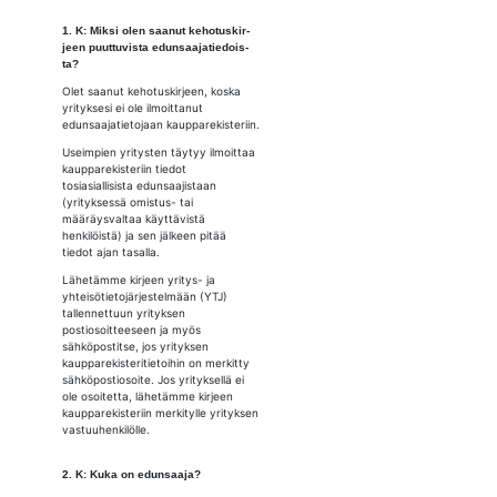
1. K: Mik­si olen saa­nut ke­ho­tus­kir­
jeen puut­tu­vis­ta edun­saa­ja­tie­dois­
ta?
Olet saanut kehotuskirjeen, koska
yrityksesi ei ole ilmoittanut
edunsaajatietojaan kaupparekisteriin.
Useimpien yritysten täytyy ilmoittaa
kaupparekisteriin tiedot
tosiasiallisista edunsaajistaan
(yrityksessä omistus- tai
määräysvaltaa käyttävistä
henkilöistä) ja sen jälkeen pitää
tiedot ajan tasalla.
Lähetämme kirjeen yritys- ja
yhteisötietojärjestelmään (YTJ)
tallennettuun yrityksen
postiosoitteeseen ja myös
sähköpostitse, jos yrityksen
kaupparekisteritietoihin on merkitty
sähköpostiosoite. Jos yrityksellä ei
ole osoitetta, lähetämme kirjeen
kaupparekisteriin merkitylle yrityksen
vastuuhenkilölle.
2. K: Kuka on edun­saa­ja?