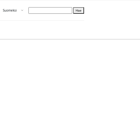
Avaa valikko
Suomeksi
Hae
Valitse kieli
Tietoa PRH:sta