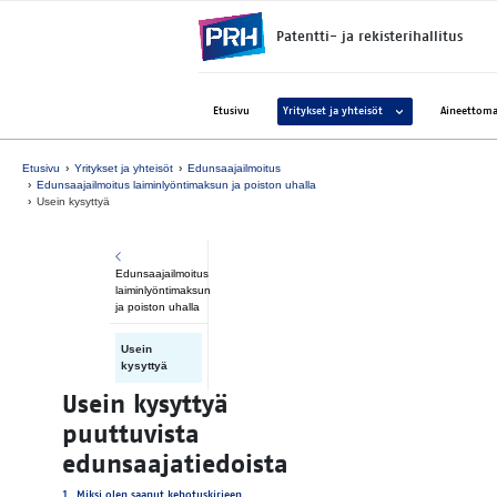
Siirry suoraan sisältöön
Patentti- ja rekisterihallitus
Avaa alavalikko kohtee
Etusivu
Yritykset ja yhteisöt
Aineettoma
Etusivu
Yritykset ja yhteisöt
Edunsaajailmoitus
Edunsaajailmoitus laiminlyöntimaksun ja poiston uhalla
Usein kysyttyä
Edunsaajailmoitus
laiminlyöntimaksun
ja poiston uhalla
Usein
kysyttyä
Usein kysyttyä
puuttuvista
edunsaajatiedoista
1. Mik­si olen saa­nut ke­ho­tus­kir­jeen