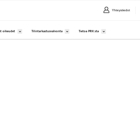
Yhteystiedot
lle Yritykset ja yhteisöt
Avaa alavalikko kohteelle Aineettomat oikeudet
Avaa alavalikko kohteelle Tilintarkastusvalvonta
Avaa alavalikko kohteelle 
t oikeudet
Tilintarkastusvalvonta
Tietoa PRH:sta