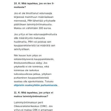
10. K: Mitä ta­pah­tuu, jos en tee il­
moi­tus­ta?
Jos et ole ilmoittanut edunsaajia
kirjeessä mainittuun määräaikaan
mennessä, PRH lähettää yritykselle
päätöksen laiminlyöntimaksusta.
Maksu on vähintään 300 euroa.
Jos yritys ei tee edunsaajailmoitusta
sille määrätystä maksusta
huolimatta, PRH voi poistaa sen
kaupparekisteristä tai määrätä sen
selvitystilaan.
Niin kauan kuin yritys on
rekisteröityneenä kaupparekisteriin,
ilmoitusvelvollisuus säilyy. Jos
yrityksellä ei ole toimintaa, eikä
toimintaa ole tarkoitus
tulevaisuudessa jatkaa, yrityksen
purkaminen kaupparekisteristä
saattaa olla ajankohtaista. Tutustu
ohjeisiin osakeyhtiön purkamisesta.
11. K: Mitä ta­pah­tuu, jos yri­tys ei
mak­sa lai­min­lyön­ti­mak­sua?
Laiminlyöntimaksun perii
Oikeusrekisterikeskus (ORK). Jos
yritys ei maksa ORK:n antamaan