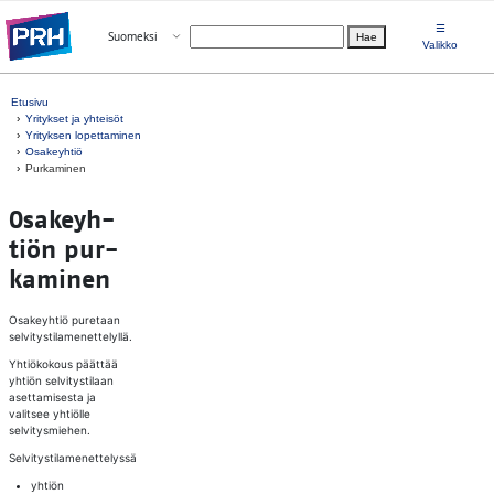
Siirry suoraan sisältöön
☰
Avaa valikko
Suomeksi
Hae
Valitse kieli
Valikko
Etusivu
Yritykset ja yhteisöt
Yrityksen lopettaminen
Osakeyhtiö
Purkaminen
Osa­keyh­
tiön pur­
ka­mi­nen
Osakeyhtiö puretaan
selvitystilamenettelyllä.
Yhtiökokous päättää
yhtiön selvitystilaan
asettamisesta ja
valitsee yhtiölle
selvitysmiehen.
Selvitystilamenettelyssä
yhtiön