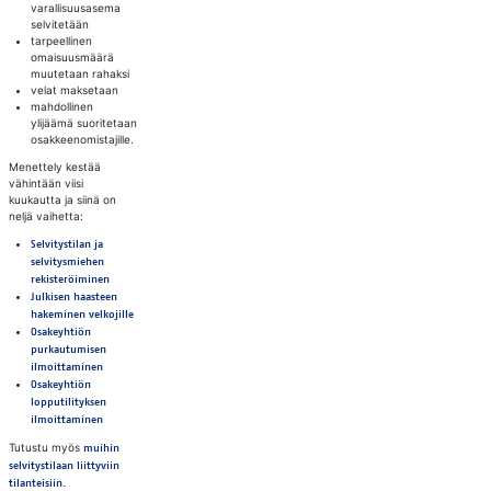
varallisuusasema
selvitetään
tarpeellinen
omaisuusmäärä
muutetaan rahaksi
velat maksetaan
mahdollinen
ylijäämä suoritetaan
osakkeenomistajille.
Menettely kestää
vähintään viisi
kuukautta ja siinä on
neljä vaihetta:
Selvitystilan ja
selvitysmiehen
rekisteröiminen
Julkisen haasteen
hakeminen velkojille
Osakeyhtiön
purkautumisen
ilmoittaminen
Osakeyhtiön
lopputilityksen
ilmoittaminen
Tutustu myös
muihin
selvitystilaan liittyviin
tilanteisiin.