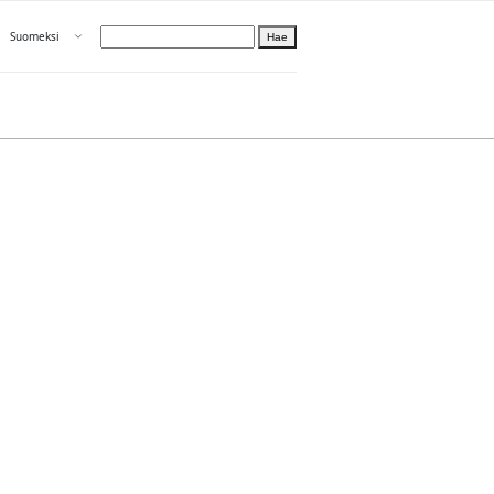
Avaa valikko
Suomeksi
Hae
Valitse kieli
Tietoa PRH:sta