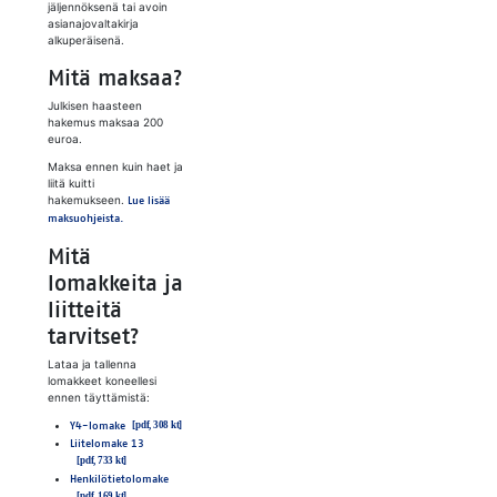
jäljennöksenä tai avoin
asianajovaltakirja
alkuperäisenä.
Mitä maksaa?
Julkisen haasteen
hakemus maksaa 200
euroa.
Maksa ennen kuin haet ja
liitä kuitti
hakemukseen.
Lue lisää
maksuohjeista.
Mitä
lomakkeita ja
liitteitä
tarvitset?
Lataa ja tallenna
lomakkeet koneellesi
ennen täyttämistä:
Y4-lomake
Liitelomake 13
Henkilötietolomake