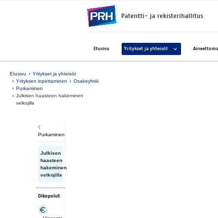
Siirry suoraan sisältöön
Patentti- ja rekisterihallitus
Avaa alavalikko kohtee
Etusivu
Yritykset ja yhteisöt
Aineettoma
Etusivu
Yritykset ja yhteisöt
Yrityksen lopettaminen
Osakeyhtiö
Purkaminen
Julkisen haasteen hakeminen
velkojille
Purkaminen
Julkisen
haasteen
hakeminen
velkojille
Oikopolut