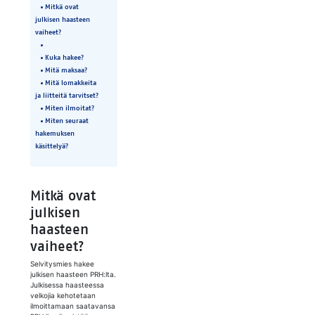
Mitkä ovat
julkisen haasteen
vaiheet?
Kuka hakee?
Mitä maksaa?
Mitä lomakkeita
ja liitteitä tarvitset?
Miten ilmoitat?
Miten seuraat
hakemuksen
käsittelyä?
Mitkä ovat
julkisen
haasteen
vaiheet?
Selvitysmies hakee
julkisen haasteen PRH:lta.
Julkisessa haasteessa
velkojia kehotetaan
ilmoittamaan saatavansa