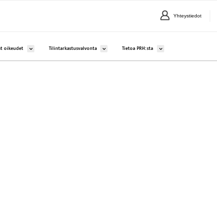
Yhteystiedot
lle Yritykset ja yhteisöt
Avaa alavalikko kohteelle Aineettomat oikeudet
Avaa alavalikko kohteelle Tilintarkastusvalvonta
Avaa alavalikko kohteelle 
t oikeudet
Tilintarkastusvalvonta
Tietoa PRH:sta