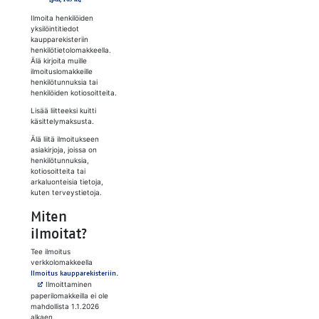
Ilmoita henkilöiden
yksilöintitiedot
kaupparekisteriin
henkilötietolomakkeella.
Älä kirjoita muille
ilmoituslomakkeille
henkilötunnuksia tai
henkilöiden kotiosoitteita.
Lisää liitteeksi kuitti
käsittelymaksusta.
Älä liitä ilmoitukseen
asiakirjoja, joissa on
henkilötunnuksia,
kotiosoitteita tai
arkaluonteisia tietoja,
kuten terveystietoja.
Miten
ilmoitat?
Tee ilmoitus
verkkolomakkeella
Avautuu uuteen välilehteen
Ilmoitus kaupparekisteriin.
Ilmoittaminen
paperilomakkeilla ei ole
mahdollista 1.1.2026
alkaen.