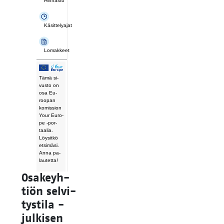
Hinnasto
Käsittelyajat
Lomakkeet
Tämä si­
vus­to on
osa Eu­
roo­pan
ko­mis­sion
Your Eu­ro­
pe -por­
taa­lia.
Löy­sit­kö
et­si­mä­si.
Anna pa­
lau­tet­ta!
Osa­keyh­
tiön sel­vi­
tys­ti­la -
jul­ki­sen