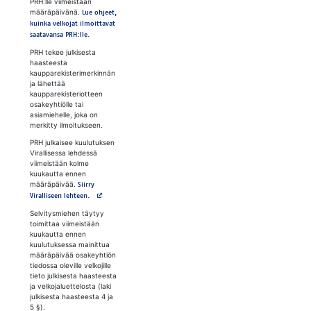
PRH:lle viimeistään
määräpäivänä.
Lue ohjeet,
kuinka velkojat ilmoittavat
saatavansa PRH:lle.
PRH tekee julkisesta
haasteesta
kaupparekisterimerkinnän
ja lähettää
kaupparekisteriotteen
osakeyhtiölle tai
asiamiehelle, joka on
merkitty ilmoitukseen.
PRH julkaisee kuulutuksen
Virallisessa lehdessä
viimeistään kolme
kuukautta ennen
määräpäivää.
Siirry
Avautuu uuteen välilehteen
Viralliseen lehteen.
Selvitysmiehen täytyy
toimittaa viimeistään
kuukautta ennen
kuulutuksessa mainittua
määräpäivää osakeyhtiön
tiedossa oleville velkojille
tieto julkisesta haasteesta
ja velkojaluettelosta (laki
julkisesta haasteesta 4 ja
5 §).