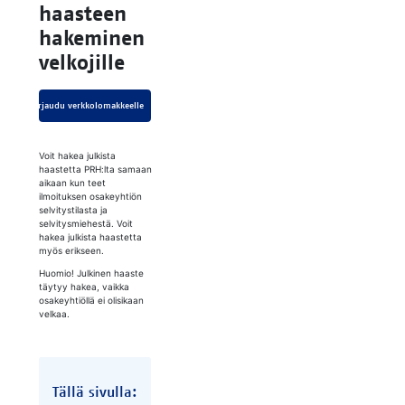
haas­teen
ha­ke­mi­nen
vel­ko­jil­le
Kirjaudu verkkolomakkeelle
Voit hakea julkista
haastetta PRH:lta samaan
aikaan kun teet
ilmoituksen osakeyhtiön
selvitystilasta ja
selvitysmiehestä. Voit
hakea julkista haastetta
myös erikseen.
Huomio! Julkinen haaste
täytyy hakea, vaikka
osakeyhtiöllä ei olisikaan
velkaa.
Tällä sivulla: