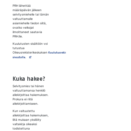
PRH lähettää
määräpäivän jälkeen
selvitysmiehelle tai tämän
valtuuttamalle
asiamiehelle tiedon siitä,
ovatko velkojat
ilmoittaneet saatavia
PRH:lle.
Kuulutusten sisältöön voi
tutustua
Oikeusrekisterikeskuksen
Kuulutusrekisteri-
Avautuu uuteen välilehteen
sivustolla.
Kuka hakee?
Selvitysmies tai hänen
valtuuttamansa henkilö
allekirjoittaa hakemuksen.
Prokura ei riitä
allekirjoittamiseen.
Kun valtuutettu
allekirjoittaa hakemuksen,
liitä mukaan yksilöity
valtakirja oikeaksi
todistettuna