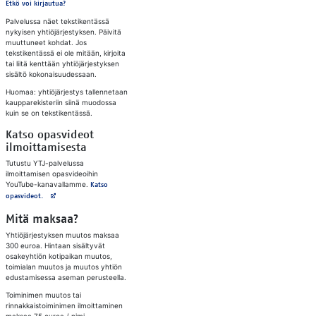
Etkö voi kirjautua?
Palvelussa näet tekstikentässä
nykyisen yhtiöjärjestyksen. Päivitä
muuttuneet kohdat. Jos
tekstikentässä ei ole mitään, kirjoita
tai liitä kenttään yhtiöjärjestyksen
sisältö kokonaisuudessaan.
Huomaa: yhtiöjärjestys tallennetaan
kaupparekisteriin siinä muodossa
kuin se on tekstikentässä.
Katso opasvideot
ilmoittamisesta
Tutustu YTJ-palvelussa
ilmoittamisen opasvideoihin
YouTube-kanavallamme.
Katso
Avautuu uuteen välilehteen
opasvideot.
Mitä maksaa?
Yhtiöjärjestyksen muutos maksaa
300 euroa. Hintaan sisältyvät
osakeyhtiön kotipaikan muutos,
toimialan muutos ja muutos yhtiön
edustamisessa aseman perusteella.
Toiminimen muutos tai
rinnakkaistoiminimen ilmoittaminen