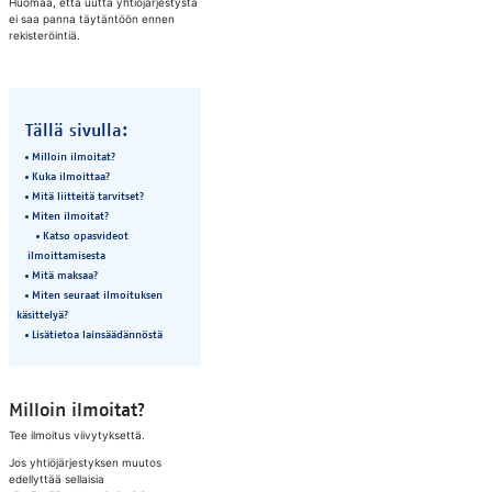
Huomaa, että uutta yhtiöjärjestystä
ei saa panna täytäntöön ennen
rekisteröintiä.
Tällä sivulla:
Milloin ilmoitat?
Kuka ilmoittaa?
Mitä liitteitä tarvitset?
Miten ilmoitat?
Katso opasvideot
ilmoittamisesta
Mitä maksaa?
Miten seuraat ilmoituksen
käsittelyä?
Lisätietoa lainsäädännöstä
Milloin ilmoitat?
Tee ilmoitus viivytyksettä.
Jos yhtiöjärjestyksen muutos
edellyttää sellaisia