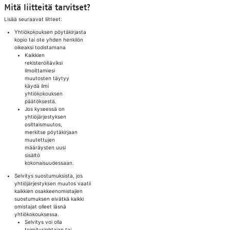
Mitä liitteitä tarvitset?
Lisää seuraavat liitteet:
Yhtiökokouksen pöytäkirjasta
kopio tai ote yhden henkilön
oikeaksi todistamana
Kaikkien
rekisteröitäviksi
ilmoittamiesi
muutosten täytyy
käydä ilmi
yhtiökokouksen
päätöksestä.
Jos kyseessä on
yhtiöjärjestyksen
osittaismuutos,
merkitse pöytäkirjaan
muutettujen
määräysten uusi
sisältö
kokonaisuudessaan.
Selvitys suostumuksista, jos
yhtiöjärjestyksen muutos vaatii
kaikkien osakkeenomistajien
suostumuksen eivätkä kaikki
omistajat olleet läsnä
yhtiökokouksessa.
Selvitys voi olla
toimitusjohtajan tai