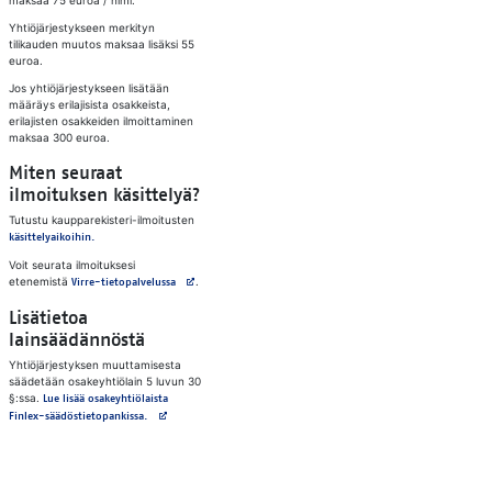
maksaa 75 euroa / nimi.
Yhtiöjärjestykseen merkityn
tilikauden muutos maksaa lisäksi 55
euroa.
Jos yhtiöjärjestykseen lisätään
määräys erilajisista osakkeista,
erilajisten osakkeiden ilmoittaminen
maksaa 300 euroa.
Miten seuraat
ilmoituksen käsittelyä?
Tutustu kaupparekisteri-ilmoitusten
käsittelyaikoihin.
Voit seurata ilmoituksesi
etenemistä
Avautuu uuteen välilehteen
.
Virre-tietopalvelussa
Lisätietoa
lainsäädännöstä
Yhtiöjärjestyksen muuttamisesta
säädetään osakeyhtiölain 5 luvun 30
§:ssa.
Lue lisää osakeyhtiölaista
Avautuu uuteen välilehteen
Finlex-säädöstietopankissa.