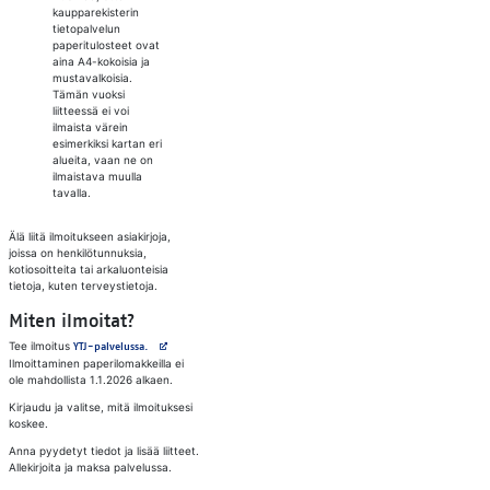
kaupparekisterin
tietopalvelun
paperitulosteet ovat
aina A4-kokoisia ja
mustavalkoisia.
Tämän vuoksi
liitteessä ei voi
ilmaista värein
esimerkiksi kartan eri
alueita, vaan ne on
ilmaistava muulla
tavalla.
Älä liitä ilmoitukseen asiakirjoja,
joissa on henkilötunnuksia,
kotiosoitteita tai arkaluonteisia
tietoja, kuten terveystietoja.
Miten ilmoitat?
Tee ilmoitus
Avautuu uuteen välilehteen
YTJ-palvelussa.
Ilmoittaminen paperilomakkeilla ei
ole mahdollista 1.1.2026 alkaen.
Kirjaudu ja valitse, mitä ilmoituksesi
koskee.
Anna pyydetyt tiedot ja lisää liitteet.
Allekirjoita ja maksa palvelussa.