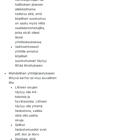
hallituksen jäsenen
allekirjoittama
todistus siitä, että
kirjallinen suostumus
on saatu myös niiltä
osakkeenomistajilta,
jotka eivät olleet
läsnä
yhtiökokouksessa.
Vaihtoehtoisesti
yhtiölle annetut
kirjalliset
suostumukset täytyy
liittää ilmoitukseen.
Mahdollinen yhtiöjärjestykseen
liittyvä kartta tai muu kuvallinen
liite.
Liitteen sivujen
täytyy olla A4-
kokoisia ja
hyvätasoisia. Liitteen
täytyy olla yhtenä
tiedostona, vaikka
siinä olisi useita
sivuja.
Sallitut
tiedostomuodot ovat
pdf, doc ja docx.
Huomaa, että