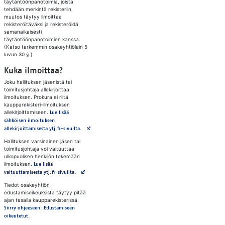
täytäntöönpanotoimia, joista
tehdään merkintä rekisteriin,
muutos täytyy ilmoittaa
rekisteröitäväksi ja rekisteröidä
samanaikaisesti
täytäntöönpanotoimien kanssa.
(Katso tarkemmin osakeyhtiölain 5
luvun 30 §.)
Kuka ilmoittaa?
Joku hallituksen jäsenistä tai
toimitusjohtaja allekirjoittaa
ilmoituksen. Prokura ei riitä
kaupparekisteri-ilmoituksen
allekirjoittamiseen.
Lue lisää
sähköisen ilmoituksen
Avautuu uuteen välilehteen
allekirjoittamisesta ytj.fi-sivuilta.
Hallituksen varsinainen jäsen tai
toimitusjohtaja voi valtuuttaa
ulkopuolisen henkilön tekemään
ilmoituksen.
Lue lisää
Avautuu uuteen välilehteen
valtuuttamisesta ytj.fi-sivuilta.
Tiedot osakeyhtiön
edustamisoikeuksista täytyy pitää
ajan tasalla kaupparekisterissä.
Siirry ohjeeseen: Edustamiseen
oikeutetut.