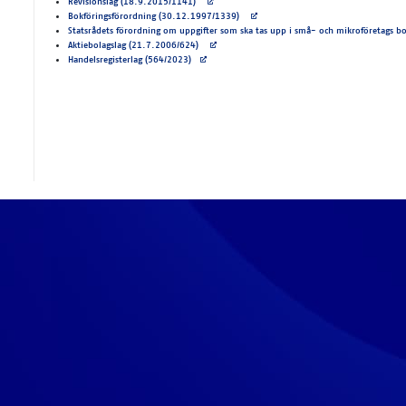
Avautuu uuteen välilehteen
Revisionslag (18.9.2015/1141)
Avautuu uuteen välilehteen
Bokföringsförordning (30.12.1997/1339)
Statsrådets förordning om uppgifter som ska tas upp i små- och mikroföretags 
Avautuu uuteen välilehteen
Aktiebolagslag (21.7.2006/624)
Avautuu uuteen välilehteen
Handelsregisterlag (564/2023)
ies
oo­ki­es för att webb­plat­sen, chat­ten och chatt­bot­ten
Godkänn all