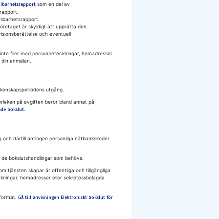
som en del av
llbarhetsrapport
rapport.
llbarhetsrapport.
retaget är skyldigt att upprätta den.
isionsberättelse och eventuell
oga inte filer med personbeteckningar, hemadresser
l din anmälan.
 räkenskapsperiodens utgång.
torleken på avgiften beror bland annat på
ade bokslut.
g och därtill antingen personliga nätbankskoder
ga de bokslutshandlingar som behövs.
 tjänsten skapar är offentliga och tillgängliga
eteckningar, hemadresser eller sekretessbelagda
L-format.
Gå till anvisningen Elektroniskt bokslut för