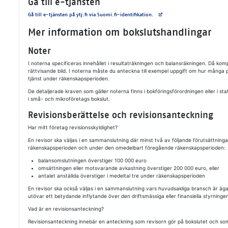
Gå till e-tjänsten
Avautuu uuteen välilehteen
Gå till e-tjänsten på ytj.fi via Suomi.fi-identifikation.
Mer information om bokslutshandlingar
Noter
I noterna specificeras innehållet i resultaträkningen och balansräkningen. Då kom
rättvisande bild. I noterna måste du anteckna till exempel uppgift om hur många p
tjänst under räkenskapsperioden.
De detaljerade kraven som gäller noterna finns i bokföringsförordningen eller i s
i små- och mikroföretags bokslut.
Revisionsberättelse och revisionsanteckning
Har mitt företag revisionsskyldighet?
En revisor ska väljas i en sammanslutning där minst två av följande förutsättning
räkenskapsperioden och under den omedelbart föregående räkenskapsperioden:
balansomslutningen överstiger 100 000 euro
omsättningen eller motsvarande avkastning överstiger 200 000 euro, eller
antalet anställda överstiger i medeltal tre under räkenskapsperioden
En revisor ska också väljas i en sammanslutning vars huvudsakliga bransch är 
utövar ett betydande inflytande över den driftsmässiga eller finansiella styrning
Vad är en revisionsanteckning?
Revisionsanteckning innebär en anteckning som revisorn gör på bokslutet och som h