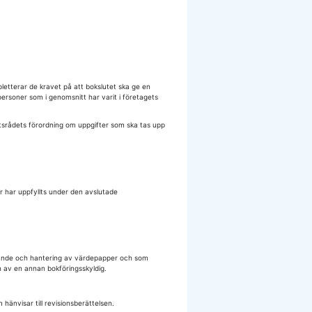
pletterar de kravet på att bokslutet ska ge en
ersoner som i genomsnitt har varit i företagets
tatsrådets förordning om uppgifter som ska tas upp
ar har uppfyllts under den avslutade
ägande och hantering av värdepapper och som
en av en annan bokföringsskyldig.
änvisar till revisionsberättelsen.