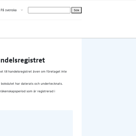
Öppna menyn
På svenska
Sök
Välj språk
n
elle Om oss
­dels­re­gist­ret
tet till handelsregistret även om företaget inte
att bokslutet har daterats och undertecknats.
räkenskapsperiod som är registrerad i