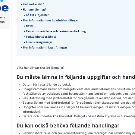
Vad kostar det?
Hur anmäler jag?
Gå till e-tjänsten
­nens
Mer information om bokslutshandlingar
pons!
Noter
Revisionsberättelse och revisionsanteckning
Verksamhetsberättelse
Finansieringsanalys
Mer information i lagstiftningen
Vilka handlingar ska jag lämna in?
Du måste lämna in följande uppgifter och hand
Datum för fastställande av bokslut.
Bolagsstämmans beslut om bolagets vinst eller andelsstämmans beslut om an
fastställande av bokslutet samt bolagsstämmans beslut om bolagets vinst direk
Resultaträkning med jämförelsetal för föregående räkenskapsperiod, om det 
Balansräkning med jämförelsetal för föregående räkenskapsperiod, om det in
Uppgifter som ska lämnas in i bilagor till balansräkningen, resultaträkningen 
information).
Datera och underteckna bokslutet. Bolagets beslutsföra styrelse och eventuel
Du kan också behöva följande handlingar
Revisionsberättelse och revisionsanteckning, om företaget har revisionsskyld