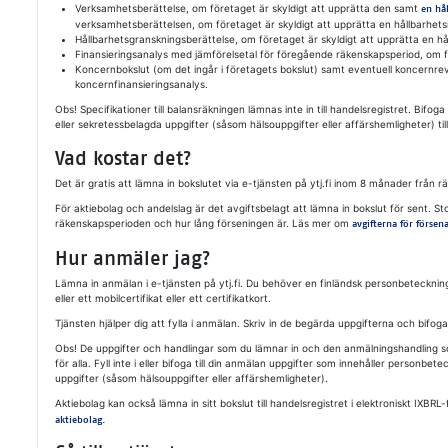
Verksamhetsberättelse, om företaget är skyldigt att upprätta den samt
en hå
verksamhetsberättelsen, om företaget är skyldigt att upprätta en hållbarhets
Hållbarhetsgranskningsberättelse, om företaget är skyldigt att upprätta en hå
Finansieringsanalys med jämförelsetal för föregående räkenskapsperiod, om fö
Koncernbokslut (om det ingår i företagets bokslut) samt eventuell koncernrev
koncernfinansieringsanalys.
Obs! Specifikationer till balansräkningen lämnas inte in till handelsregistret. Bif
eller sekretessbelagda uppgifter (såsom hälsouppgifter eller affärshemligheter) til
Vad kostar det?
Det är gratis att lämna in bokslutet via e-tjänsten på ytj.fi inom 8 månader från
För aktiebolag och andelslag är det avgiftsbelagt att lämna in bokslut för sent. S
räkenskapsperioden och hur lång förseningen är. Läs mer om
avgifterna för försen
Hur anmäler jag?
Lämna in anmälan i e-tjänsten på ytj.fi. Du behöver en finländsk personbetecknin
eller ett mobilcertifikat eller ett certifikatkort.
Tjänsten hjälper dig att fylla i anmälan. Skriv in de begärda uppgifterna och bifo
Obs! De uppgifter och handlingar som du lämnar in och den anmälningshandling som
för alla. Fyll inte i eller bifoga till din anmälan uppgifter som innehåller personb
uppgifter (såsom hälsouppgifter eller affärshemligheter).
Aktiebolag kan också lämna in sitt bokslut till handelsregistret i elektroniskt IXBR
aktiebolag.