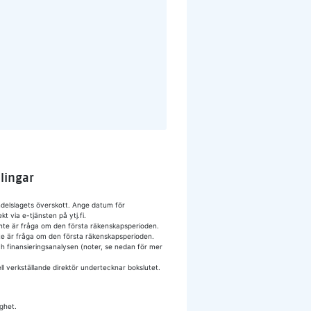
lingar
delslagets överskott. Ange datum för
t via e-tjänsten på ytj.fi.
inte är fråga om den första räkenskapsperioden.
te är fråga om den första räkenskapsperioden.
och finansieringsanalysen (noter, se nedan för mer
l verkställande direktör undertecknar bokslutet.
ighet.