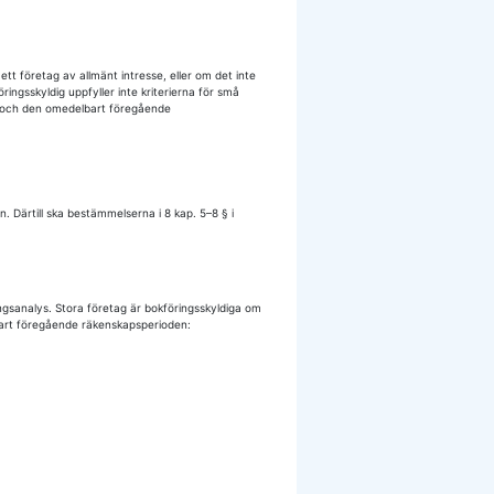
ett företag av allmänt intresse, eller om det inte
ingsskyldig uppfyller inte kriterierna för små
e och den omedelbart föregående
n. Därtill ska bestämmelserna i 8 kap. 5–8 § i
ngsanalys. Stora företag är bokföringsskyldiga om
bart föregående räkenskapsperioden:
: