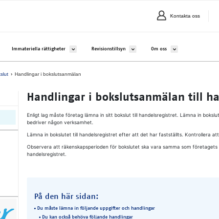
Kontakta oss
alavalikko kohteelle Företag och sammanslutningar
Avaa alavalikko kohteelle Immateriella rättigheter
Avaa alavalikko kohteelle Revisionstillsy
Avaa alavalikko kohte
Immateriella rättigheter
Revisionstillsyn
Om oss
slut
Handlingar i bokslutsanmälan
Hand­ling­ar i bok­slut­san­mä­lan till han
Enligt lag måste företag lämna in sitt bokslut till handelsregistret. Lämna in bokslu
bedriver någon verksamhet.
Lämna in bokslutet till handelsregistret efter att det har fastställts. Kontrollera 
Observera att räkenskapsperioden för bokslutet ska vara samma som företagets 
handelsregistret.
På den här sidan:
Du måste lämna in följande uppgifter och handlingar
Du kan också behöva följande handlingar