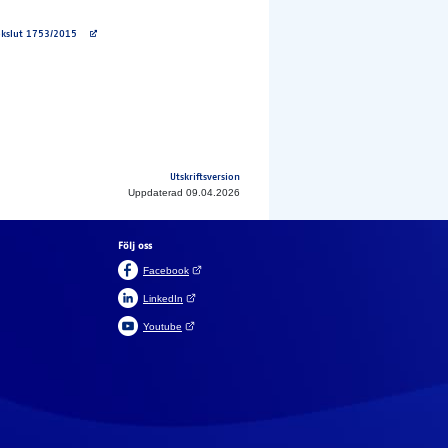
Avautuu uuteen välilehteen
bokslut 1753/2015
Utskriftsversion
Uppdaterad 09.04.2026
Följ oss
(Öppnas i en ny flik)
Facebook
(Öppnas i en ny flik)
LinkedIn
(Öppnas i en ny flik)
Youtube
Suomeksi
In English
a cookies