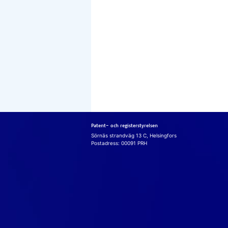
Patent- och registerstyrelsen
Sörnäs strandväg 13 C, Helsingfors
Postadress: 00091 PRH
Cook
Vi an­vän­der c