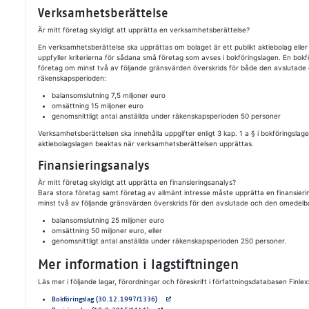
Verksamhetsberättelse
Är mitt företag skyldigt att upprätta en verksamhetsberättelse?
En verksamhetsberättelse ska upprättas om bolaget är ett publikt aktiebolag eller 
uppfyller kriterierna för sådana små företag som avses i bokföringslagen. En bokför
företag om minst två av följande gränsvärden överskrids för både den avslutad
räkenskapsperioden:
balansomslutning 7,5 miljoner euro
omsättning 15 miljoner euro
genomsnittligt antal anställda under räkenskapsperioden 50 personer
Verksamhetsberättelsen ska innehålla uppgifter enligt 3 kap. 1 a § i bokföringslage
aktiebolagslagen beaktas när verksamhetsberättelsen upprättas.
Finansieringsanalys
Är mitt företag skyldigt att upprätta en finansieringsanalys?
Bara stora företag samt företag av allmänt intresse måste upprätta en finansieri
minst två av följande gränsvärden överskrids för den avslutade och den omedel
balansomslutning 25 miljoner euro
omsättning 50 miljoner euro, eller
genomsnittligt antal anställda under räkenskapsperioden 250 personer.
Mer information i lagstiftningen
Läs mer i följande lagar, förordningar och föreskrift i författningsdatabasen Finlex
Avautuu uuteen välilehteen
Bokföringslag (30.12.1997/1336)