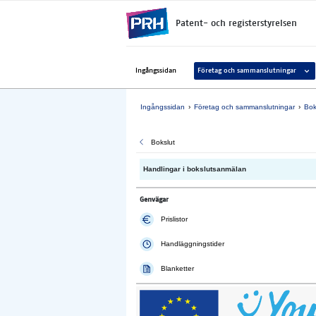
Gå direkt till innehållet
Patent- och registerstyrelsen
Avaa 
Ingångssidan
Företag och sammanslutningar
Ingångssidan
Företag och sammanslutningar
Bok
Bokslut
Handlingar i bokslutsanmälan
Genvägar
Prislistor
Handläggningstider
Blanketter