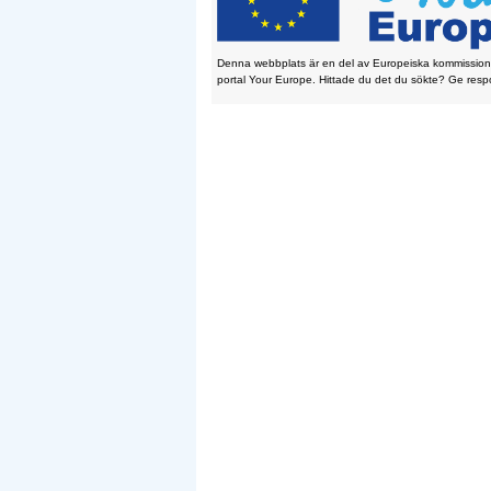
Den­na webb­plats är en del av Eu­ro­pe­is­ka kom­mis­sio
por­tal Your Eu­ro­pe. Hit­ta­de du det du sök­te? Ge re­s