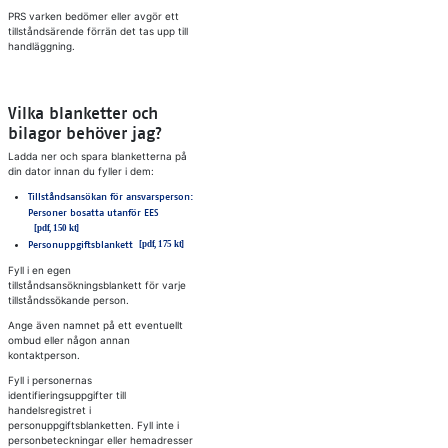
PRS varken bedömer eller avgör ett
tillståndsärende förrän det tas upp till
handläggning.
Vilka blanketter och
bilagor behöver jag?
Ladda ner och spara blanketterna på
din dator innan du fyller i dem:
Tillståndsansökan för ansvarsperson:
Personer bosatta utanför EES
Personuppgiftsblankett
Fyll i en egen
tillståndsansökningsblankett för varje
tillståndssökande person.
Ange även namnet på ett eventuellt
ombud eller någon annan
kontaktperson.
Fyll i personernas
identifieringsuppgifter till
handelsregistret i
personuppgiftsblanketten. Fyll inte i
personbeteckningar eller hemadresser