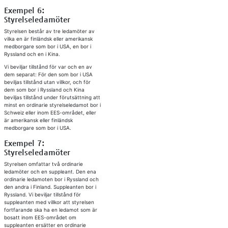
Exempel 6:
Styrelseledamöter
Styrelsen består av tre ledamöter av
vilka en är finländsk eller amerikansk
medborgare som bor i USA, en bor i
Ryssland och en i Kina.
Vi beviljar tillstånd för var och en av
dem separat: För den som bor i USA
beviljas tillstånd utan villkor, och för
dem som bor i Ryssland och Kina
beviljas tillstånd under förutsättning att
minst en ordinarie styrelseledamot bor i
Schweiz eller inom EES-området, eller
är amerikansk eller finländsk
medborgare som bor i USA.
Exempel 7:
Styrelseledamöter
Styrelsen omfattar två ordinarie
ledamöter och en suppleant. Den ena
ordinarie ledamoten bor i Ryssland och
den andra i Finland. Suppleanten bor i
Ryssland. Vi beviljar tillstånd för
suppleanten med villkor att styrelsen
fortfarande ska ha en ledamot som är
bosatt inom EES-området om
suppleanten ersätter en ordinarie