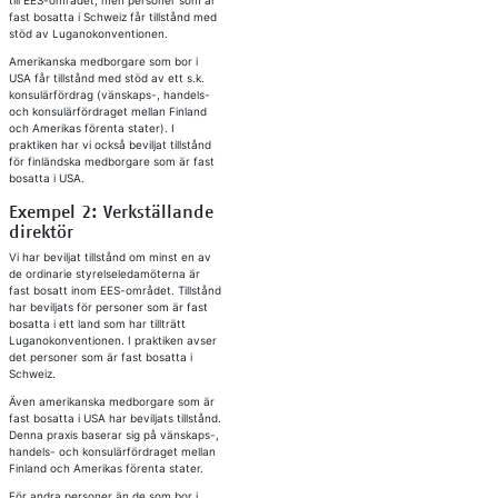
till EES-området, men personer som är
fast bosatta i Schweiz får tillstånd med
stöd av Luganokonventionen.
Amerikanska medborgare som bor i
USA får tillstånd med stöd av ett s.k.
konsulärfördrag (vänskaps-, handels-
och konsulärfördraget mellan Finland
och Amerikas förenta stater). I
praktiken har vi också beviljat tillstånd
för finländska medborgare som är fast
bosatta i USA.
Exempel 2: Verkställande
direktör
Vi har beviljat tillstånd om minst en av
de ordinarie styrelseledamöterna är
fast bosatt inom EES-området. Tillstånd
har beviljats för personer som är fast
bosatta i ett land som har tillträtt
Luganokonventionen. I praktiken avser
det personer som är fast bosatta i
Schweiz.
Även amerikanska medborgare som är
fast bosatta i USA har beviljats tillstånd.
Denna praxis baserar sig på vänskaps-,
handels- och konsulärfördraget mellan
Finland och Amerikas förenta stater.
För andra personer än de som bor i