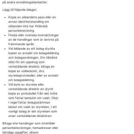
på andra anmälningsblanketter.
Lägg till följande bilagor:
Kopia av sökandens pass eller en
annan identitetshandling om
sökanden inte har finländsk
personbeteckning
Finska eller svenska översättningar
av de handlingar som är skrivna på
främmande språk
Vid bildande av ett bolag styrkta
kopior av avtalet om bolagsbildning
och bolagsordningen. Om tillstånd
söks för ett uppdrag som
verkställande direktör, bifoga en
kopia av valbeslutet, dvs.
styrelseprotokollet, eller av avtalet
om bolagsbildning.
Vid byte av styrelse eller
verkställande direktör en styrkt
kopia av protokollet från det möte
som fattat beslutet om valet. Obs!
I regel fattar bolagsstämman
beslut om valet av styrelsen. I ett
vanligt bolag är det styrelsen som
utser verkställande direktören.
Bifoga inte handlingar som innehåller
personbeteckningar, hemadresser eller
känsliga uppgifter, såsom