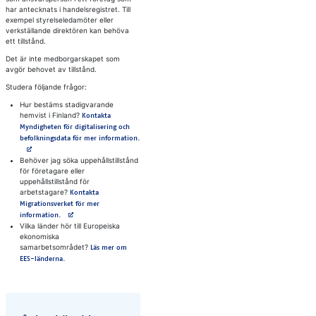
har antecknats i handelsregistret. Till
exempel styrelseledamöter eller
verkställande direktören kan behöva
ett tillstånd.
Det är inte medborgarskapet som
avgör behovet av tillstånd.
Studera följande frågor:
Hur bestäms stadigvarande
hemvist i Finland?
Kontakta
Myndigheten för digitalisering och
Avautuu uuteen välilehteen
befolkningsdata för mer information.
Behöver jag söka uppehållstillstånd
för företagare eller
uppehållstillstånd för
arbetstagare?
Kontakta
Migrationsverket för mer
Avautuu uuteen välilehteen
information.
Vilka länder hör till Europeiska
ekonomiska
samarbetsområdet?
Läs mer om
EES-länderna.