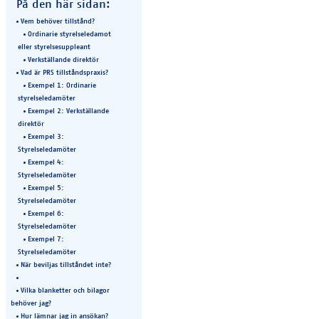
På den här sidan:
Vem behöver tillstånd?
Ordinarie styrelseledamot
eller styrelsesuppleant
Verkställande direktör
Vad är PRS tillståndspraxis?
Exempel 1: Ordinarie
styrelseledamöter
Exempel 2: Verkställande
direktör
Exempel 3:
Styrelseledamöter
Exempel 4:
Styrelseledamöter
Exempel 5:
Styrelseledamöter
Exempel 6:
Styrelseledamöter
Exempel 7:
Styrelseledamöter
När beviljas tillståndet inte?
Vilka blanketter och bilagor
behöver jag?
Hur lämnar jag in ansökan?