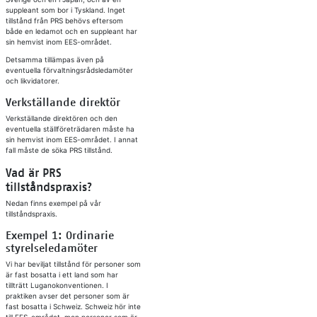
suppleant som bor i Tyskland. Inget
tillstånd från PRS behövs eftersom
både en ledamot och en suppleant har
sin hemvist inom EES-området.
Detsamma tillämpas även på
eventuella förvaltningsrådsledamöter
och likvidatorer.
Verkställande direktör
Verkställande direktören och den
eventuella ställföreträdaren måste ha
sin hemvist inom EES-området. I annat
fall måste de söka PRS tillstånd.
Vad är PRS
tillståndspraxis?
Nedan finns exempel på vår
tillståndspraxis.
Exempel 1: Ordinarie
styrelseledamöter
Vi har beviljat tillstånd för personer som
är fast bosatta i ett land som har
tillträtt Luganokonventionen. I
praktiken avser det personer som är
fast bosatta i Schweiz. Schweiz hör inte