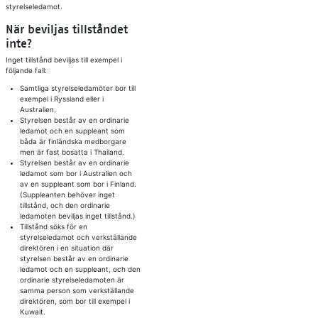
styrelseledamot.
När beviljas tillståndet
inte?
Inget tillstånd beviljas till exempel i
följande fall:
Samtliga styrelseledamöter bor till
exempel i Ryssland eller i
Australien.
Styrelsen består av en ordinarie
ledamot och en suppleant som
båda är finländska medborgare
men är fast bosatta i Thailand.
Styrelsen består av en ordinarie
ledamot som bor i Australien och
av en suppleant som bor i Finland.
(Suppleanten behöver inget
tillstånd, och den ordinarie
ledamoten beviljas inget tillstånd.)
Tillstånd söks för en
styrelseledamot och verkställande
direktören i en situation där
styrelsen består av en ordinarie
ledamot och en suppleant, och den
ordinarie styrelseledamoten är
samma person som verkställande
direktören, som bor till exempel i
Kuwait.