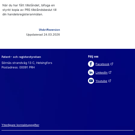
När du har fått tillståndet, bifoga en
styrkt kopia av PRS tillståndsbeslut till
din handelsregisteranmälan.
Utskriftsversion
Uppdaterad 24.03.2026
Följ oss
Patent- och registerstyrelsen
Sörnäs strandväg 13 C, Helsingfors
(Öppnas i en ny fli
Facebook
Postadress: 00091 PRH
(Öppnas i en ny flik)
LinkedIn
(Öppnas i en ny flik)
Youtube
Suomeksi
In English
Cookies
Vi an­vän­der coo­ki­es för att webb­plat­sen, chat­ten och chatt­
bot­ten ska fun­ge­ra. Vi an­vän­der ock­så coo­ki­es för att sam­
la in an­vän­darsta­tistik på webb­plat­sen och ana­ly­se­ra in­for­
ma­tion. Du kan änd­ra dina val i coo­ki­e­in­ställ­ning­ar­na.
Yt­ter­li­ga­re kon­takt­upp­gif­ter
Godkänn alla cookies