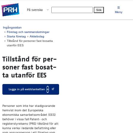
Gå direkt till innehållet
☰
Öppna menyn
På svenska
Sök
Välj språk
Meny
Ingångssidan
Företag och sammanslutningar
Starta företag
Aktiebolag
Tillstånd för personer fast bosatta
utanför EES
Till­stånd för per­
so­ner fast bo­sat­
ta ut­an­för EES
Logga in på webblanketten
Personer som inte har stadigvarande
hemvist inom det Europeiska
ekonomiska samarbetsområdet (EES)
behöver i vissa fall Patent- och
registerstyrelsens (PRS) tillstånd för att
kunna verka i ledande befattning eller
som ansvarsperson i ett företag som