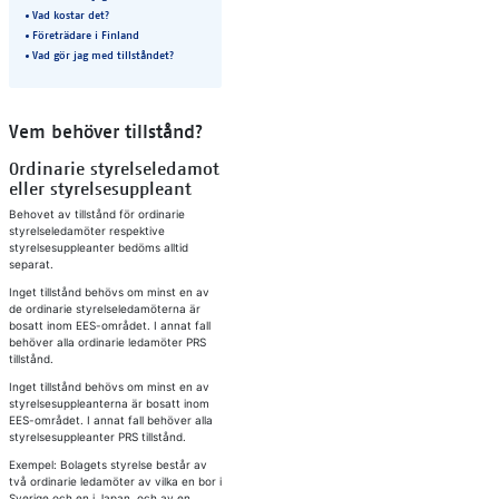
Vad kostar det?
Företrädare i Finland
Vad gör jag med tillståndet?
Vem behöver tillstånd?
Ordinarie styrelseledamot
eller styrelsesuppleant
Behovet av tillstånd för ordinarie
styrelseledamöter respektive
styrelsesuppleanter bedöms alltid
separat.
Inget tillstånd behövs om minst en av
de ordinarie styrelseledamöterna är
bosatt inom EES-området. I annat fall
behöver alla ordinarie ledamöter PRS
tillstånd.
Inget tillstånd behövs om minst en av
styrelsesuppleanterna är bosatt inom
EES-området. I annat fall behöver alla
styrelsesuppleanter PRS tillstånd.
Exempel: Bolagets styrelse består av
två ordinarie ledamöter av vilka en bor i
Sverige och en i Japan, och av en