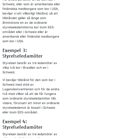
Schweiz, eller som är amerikanska eller
finländska medborgare som bor i USA,
beviljar vi ett villkorligt tillstånd, så att
tillståndet gäller så länge som
åtminstone en av de ordinarie
styrelseledamöterna bor inom EES-
området eller i Schweiz eller är
amerikansk eller finländsk medborgare
som bor i USA.
Exempel 3:
Styrelseledamöter
Styrelsen består av tre ledamöter av
vilka två bor i Brasilien och en i
Schweiz.
Vi beviljar tillstånd för den som bor i
Schweiz med stöd av
Luganokonventionen och för de andra
två med villkor så att de får fungera
som ordinarie styrelseledamöter tills
vidare, förutsatt att minst en ordinarie
styrelseledamot är bosatt i Schweiz
eller inom EES-området.
Exempel 4:
Styrelseledamöter
Styrelsen består av tre ledamöter av