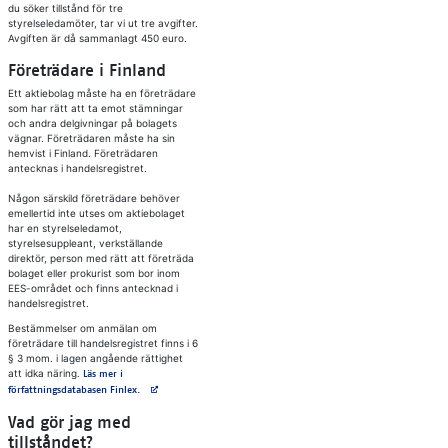
du söker tillstånd för tre
styrelseledamöter, tar vi ut tre avgifter.
Avgiften är då sammanlagt 450 euro.
Företrädare i Finland
Ett aktiebolag måste ha en företrädare
som har rätt att ta emot stämningar
och andra delgivningar på bolagets
vägnar. Företrädaren måste ha sin
hemvist i Finland. Företrädaren
antecknas i handelsregistret.
Någon särskild företrädare behöver
emellertid inte utses om aktiebolaget
har en styrelseledamot,
styrelsesuppleant, verkställande
direktör, person med rätt att företräda
bolaget eller prokurist som bor inom
EES-området och finns antecknad i
handelsregistret.
Bestämmelser om anmälan om
företrädare till handelsregistret finns i 6
§ 3 mom. i lagen angående rättighet
att idka näring.
Läs mer i
Avautuu uuteen välilehteen
författningsdatabasen Finlex.
Vad gör jag med
tillståndet?