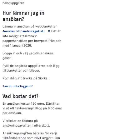
hälsouppgifter.
Hur lämnar jag in
ansökan?
Lämna in ansökan på webblanketten
Avautuu uuteen välilehteen
Det är
Anmälan till handelsregistret.
inte möjligt att lämna in
pappersansökan per brevpost från och
med 1 januari 2026.
Logga in och välj vad din ansökan
gäller.
Fyll i de begärda uppgifterna och lägg
till blanketter och bilagor.
Kom ihåg att trycka på Skicka.
Kan du inte logga in?
Vad kostar det?
En ansökan kostar 150 euro. Därtill tar
vi ut ett faktureringstillägg på 6,50 euro
per ansökan.
Vi skickar en faktura på
ansökningsavgiften i efterskott.
Ansökningsavgiften betalas för varje
tillståndsärende som blivit avgjort. Om