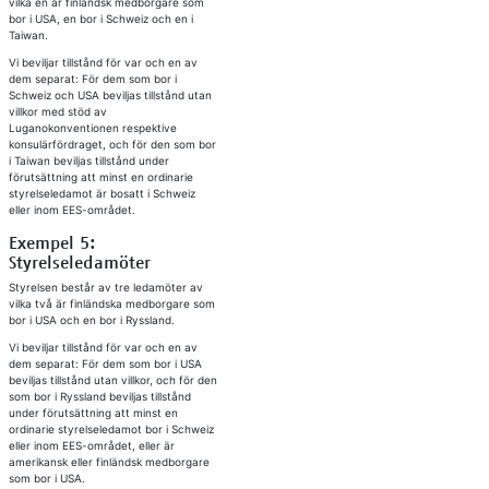
vilka en är finländsk medborgare som
bor i USA, en bor i Schweiz och en i
Taiwan.
Vi beviljar tillstånd för var och en av
dem separat: För dem som bor i
Schweiz och USA beviljas tillstånd utan
villkor med stöd av
Luganokonventionen respektive
konsulärfördraget, och för den som bor
i Taiwan beviljas tillstånd under
förutsättning att minst en ordinarie
styrelseledamot är bosatt i Schweiz
eller inom EES-området.
Exempel 5:
Styrelseledamöter
Styrelsen består av tre ledamöter av
vilka två är finländska medborgare som
bor i USA och en bor i Ryssland.
Vi beviljar tillstånd för var och en av
dem separat: För dem som bor i USA
beviljas tillstånd utan villkor, och för den
som bor i Ryssland beviljas tillstånd
under förutsättning att minst en
ordinarie styrelseledamot bor i Schweiz
eller inom EES-området, eller är
amerikansk eller finländsk medborgare
som bor i USA.