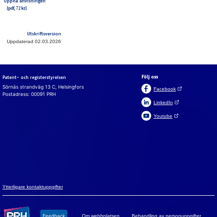
Öppna anvisningen
Utskriftsversion
Uppdaterad 02.03.2026
Följ oss
Patent- och registerstyrelsen
Sörnäs strandväg 13 C, Helsingfors
(Öppnas i en ny fli
Facebook
Postadress: 00091 PRH
(Öppnas i en ny flik)
LinkedIn
(Öppnas i en ny flik)
Youtube
Suomeksi
In English
Cookies
Vi an­vän­der coo­ki­es för att webb­plat­sen, chat­ten och chatt­
bot­ten ska fun­ge­ra. Vi an­vän­der ock­så coo­ki­es för att sam­
la in an­vän­darsta­tistik på webb­plat­sen och ana­ly­se­ra in­for­
ma­tion. Du kan änd­ra dina val i coo­ki­e­in­ställ­ning­ar­na.
Yt­ter­li­ga­re kon­takt­upp­gif­ter
Godkänn alla cookies
Feed­back
Om webb­plat­sen
Be­hand­ling av per­son­upp­gif­ter