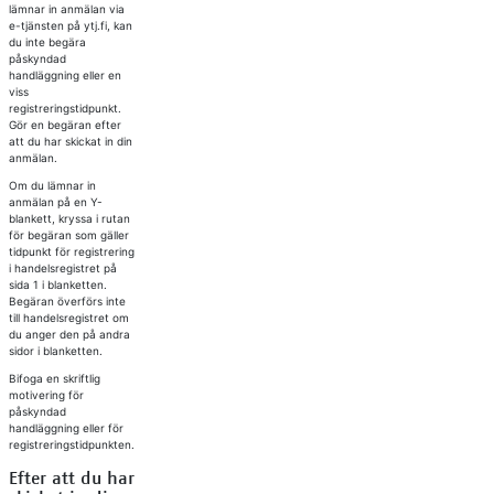
lämnar in anmälan via
e-tjänsten på ytj.fi, kan
du inte begära
påskyndad
handläggning eller en
viss
registreringstidpunkt.
Gör en begäran efter
att du har skickat in din
anmälan.
Om du lämnar in
anmälan på en Y-
blankett, kryssa i rutan
för begäran som gäller
tidpunkt för registrering
i handelsregistret på
sida 1 i blanketten.
Begäran överförs inte
till handelsregistret om
du anger den på andra
sidor i blanketten.
Bifoga en skriftlig
motivering för
påskyndad
handläggning eller för
registreringstidpunkten.
Efter att du har