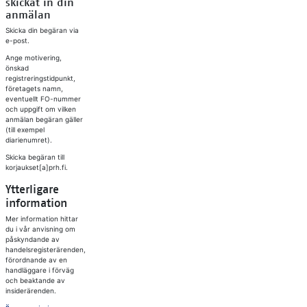
skickat in din
anmälan
Skicka din begäran via
e-post.
Ange motivering,
önskad
registreringstidpunkt,
företagets namn,
eventuellt FO-nummer
och uppgift om vilken
anmälan begäran gäller
(till exempel
diarienumret).
Skicka begäran till
korjaukset[a]prh.fi.
Ytterligare
information
Mer information hittar
du i vår anvisning om
påskyndande av
handelsregisterärenden,
förordnande av en
handläggare i förväg
och beaktande av
insiderärenden.