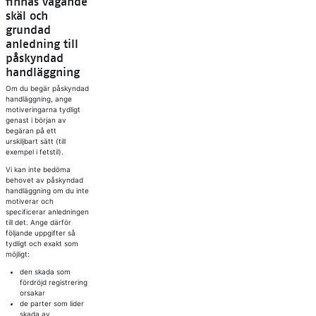
finnas vägande
skäl och
grundad
anledning till
påskyndad
handläggning
Om du begär påskyndad
handläggning, ange
motiveringarna tydligt
genast i början av
begäran på ett
urskiljbart sätt (till
exempel i fetstil).
Vi kan inte bedöma
behovet av påskyndad
handläggning om du inte
motiverar och
specificerar anledningen
till det. Ange därför
följande uppgifter så
tydligt och exakt som
möjligt:
den skada som
fördröjd registrering
orsakar
de parter som lider
skada av