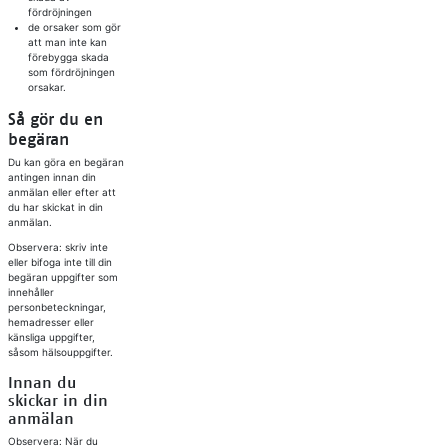
fördröjningen
de orsaker som gör
att man inte kan
förebygga skada
som fördröjningen
orsakar.
Så gör du en
begäran
Du kan göra en begäran
antingen innan din
anmälan eller efter att
du har skickat in din
anmälan.
Observera: skriv inte
eller bifoga inte till din
begäran uppgifter som
innehåller
personbeteckningar,
hemadresser eller
känsliga uppgifter,
såsom hälsouppgifter.
Innan du
skickar in din
anmälan
Observera: När du