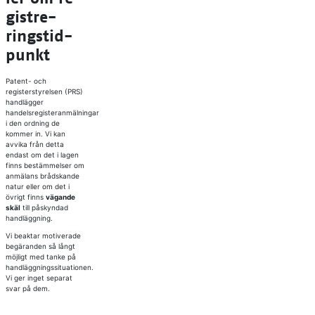
gi­stre­
rings­tid­
punkt
Patent- och
registerstyrelsen (PRS)
handlägger
handelsregisteranmälningar
i den ordning de
kommer in. Vi kan
avvika från detta
endast om det i lagen
finns bestämmelser om
anmälans brådskande
natur eller om det i
övrigt finns
vägande
skäl
till påskyndad
handläggning.
Vi beaktar motiverade
begäranden så långt
möjligt med tanke på
handläggningssituationen.
Vi ger inget separat
svar på dem.