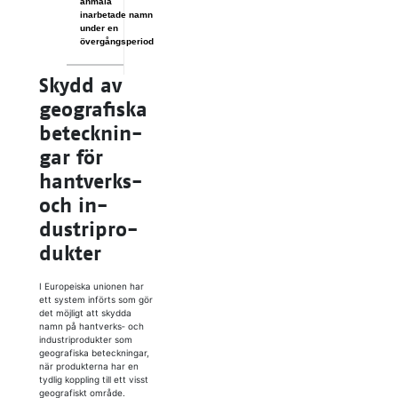
anmäla
inarbetade namn
under en
övergångsperiod
Skydd av
geo­gra­fis­ka
be­teck­nin­
gar för
hant­verks-
och in­
dustri­pro­
duk­ter
I Europeiska unionen har
ett system införts som gör
det möjligt att skydda
namn på hantverks‑ och
industriprodukter som
geografiska beteckningar,
när produkterna har en
tydlig koppling till ett visst
geografiskt område.