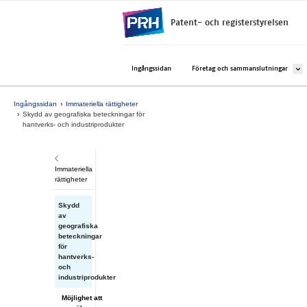
Gå direkt till innehållet
Patent- och registerstyrelsen
Avaa 
Ingångssidan
Företag och sammanslutningar
Ingångssidan
Immateriella rättigheter
Skydd av geografiska beteckningar för
hantverks- och industriprodukter
Immateriella
rättigheter
Skydd
av
geografiska
beteckningar
för
hantverks-
och
industriprodukter
Möjlighet att