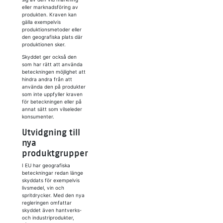
eller marknadsföring av
produkten. Kraven kan
gälla exempelvis
produktionsmetoder eller
den geografiska plats där
produktionen sker.
Skyddet ger också den
som har rätt att använda
beteckningen möjlighet att
hindra andra från att
använda den på produkter
som inte uppfyller kraven
för beteckningen eller på
annat sätt som vilseleder
konsumenter.
Utvidgning till
nya
produktgrupper
I EU har geografiska
beteckningar redan länge
skyddats för exempelvis
livsmedel, vin och
spritdrycker. Med den nya
regleringen omfattar
skyddet även hantverks‑
och industriprodukter,