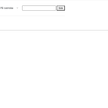
Öppna menyn
På svenska
Sök
Välj språk
n
elle Om oss