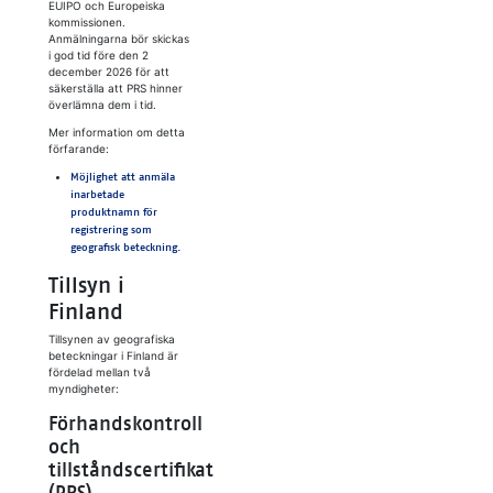
EUIPO och Europeiska
kommissionen.
Anmälningarna bör skickas
i god tid före den 2
december 2026 för att
säkerställa att PRS hinner
överlämna dem i tid.
Mer information om detta
förfarande:
Möjlighet att anmäla
inarbetade
produktnamn för
registrering som
geografisk beteckning.
Tillsyn i
Finland
Tillsynen av geografiska
beteckningar i Finland är
fördelad mellan två
myndigheter:
Förhandskontroll
och
tillståndscertifikat