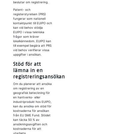
beslutar om registrering.
Patent- och
registerstyrelsen (PRS)
fungerar som nationell
kontaktpunkt till EUIPO och
kan vid behov stödja
EUIPO i vissa tekniska
frågor som kräver
lokalkännedom. EUIPO kan
till exempel begära att PRS
vid behov verifierar vissa
uppgifter i ansökan.
Stöd för att
lämna in en
registreringsansökan
Om du planerar att ansöka
om registrering av en
geografisk beteckning för
en hantverks- eller
industriprodukt hos EUIPO,
kan du ansöka om stöd för
kostnaderna för ansökan
från EU SME Fund. Stödet
kan täcka 50 % av
ansökningsavgiften och
kostnaderna för att
utarbeta