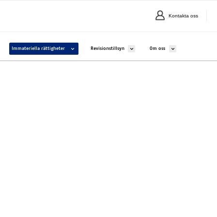
Kontakta oss
alavalikko kohteelle Företag och sammanslutningar
Avaa alavalikko kohteelle Immateriella rättigheter
Avaa alavalikko kohteelle Revisionstillsy
Avaa alavalikko kohte
Immateriella rättigheter
Revisionstillsyn
Om oss