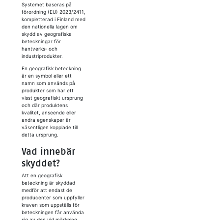
Systemet baseras på
förordning (EU) 2023/2411,
kompletterad i Finland med
den nationella lagen om
skydd av geografiska
beteckningar för
hantverks‑ och
industriprodukter.
En geografisk beteckning
är en symbol eller ett
namn som används på
produkter som har ett
visst geografiskt ursprung
och där produktens
kvalitet, anseende eller
andra egenskaper är
väsentligen kopplade till
detta ursprung.
Vad innebär
skyddet?
Att en geografisk
beteckning är skyddad
medför att endast de
producenter som uppfyller
kraven som uppställs för
beteckningen får använda
sig av den vid märkning