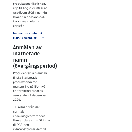
produktspecifikationen,
upp till högst 2 000 euro.
Ansök om stöd innan du
lämnar in ansökan och
innan kostnaderna
uppstår.
Läs mer om stödet på
Avautuu uuteen välilehteen
EUIPO:s webbplats.
Anmälan av
inarbetade
namn
(övergångsperiod)
Producenter kan anmäla
finska inarbetade
produktnamn för
registrering på EU-nivå i
en förenklad process
senast den 2 december
2026.
Till skillnad från det
normala
ansökningsförfarandet
lämnas dessa anmälningar
till PRS, som
vidarebefordrar dem till