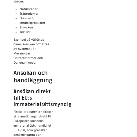
såsom:
Naturstenar
Träprodukter
Glas- och
keramikprodukter
Smycken
Textilier
Exempel på välkända
namn som kan omfattas
av systemet är
Muranoglas,
Carraramarmor och
Donegal tweed.
Ansökan och
handläggning
Ansökan direkt
till EU:s
immaterialrättsmyndighet
Finska producenter skickar
sina ansökningar direkt till
Europeiska unionens
immaterialrättsmyndighet
(EUIPO), som granskar
ansökningarna och