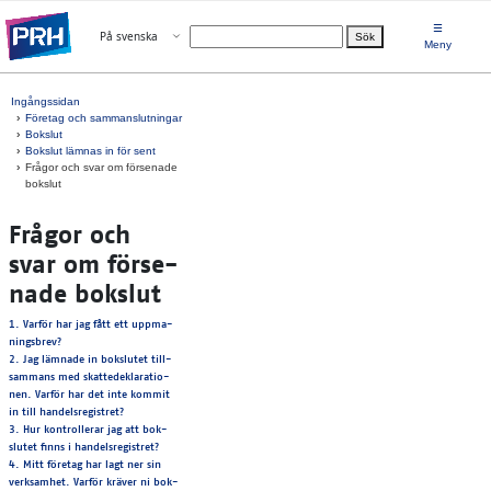
Gå direkt till innehållet
☰
Öppna menyn
På svenska
Sök
Välj språk
Meny
Ingångssidan
Företag och sammanslutningar
Bokslut
Bokslut lämnas in för sent
Frågor och svar om försenade
bokslut
Frå­gor och
svar om för­se­
na­de bok­slut
1. Var­för har jag fått ett upp­ma­
nings­brev?
2. Jag läm­na­de in bok­slu­tet till­
sam­mans med skat­te­de­kla­ra­tio­
nen. Var­för har det inte kom­mit
in till han­dels­re­gist­ret?
3. Hur kon­trol­le­rar jag att bok­
slu­tet finns i han­dels­re­gist­ret?
4. Mitt fö­re­tag har lagt ner sin
verk­sam­het. Var­för krä­ver ni bok­