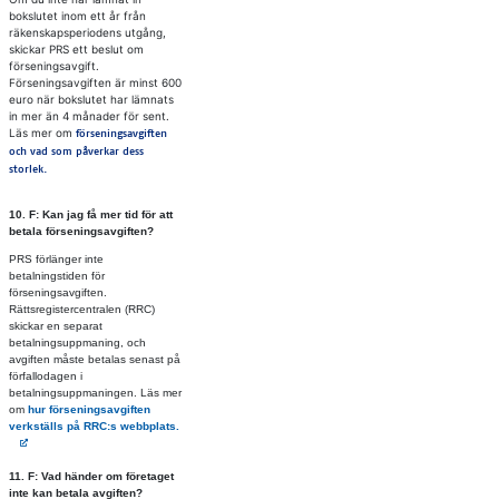
bokslutet inom ett år från
räkenskapsperiodens utgång,
skickar PRS ett beslut om
förseningsavgift.
Förseningsavgiften är minst 600
euro när bokslutet har lämnats
in mer än 4 månader för sent.
Läs mer om
förseningsavgiften
och vad som påverkar dess
storlek.
10. F: Kan jag få mer tid för att
be­ta­la för­se­nings­av­gif­ten?
PRS förlänger inte
betalningstiden för
förseningsavgiften.
Rättsregistercentralen (RRC)
skickar en separat
betalningsuppmaning, och
avgiften måste betalas senast på
förfallodagen i
betalningsuppmaningen. Läs mer
om
hur förseningsavgiften
Avautuu uuteen välilehteen
verkställs på RRC:s webbplats.
11. F: Vad hän­der om fö­re­ta­get
inte kan be­ta­la av­gif­ten?