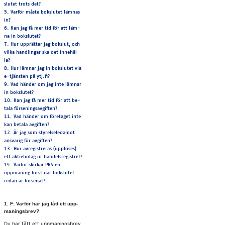
slu­tet trots det?
5. Var­för mås­te bok­slu­tet läm­nas
in?
6. Kan jag få mer tid för att läm­
na in bok­slu­tet?
7. Hur upp­rät­tar jag bok­slut, och
vil­ka hand­ling­ar ska det in­ne­hål­
la?
8. Hur läm­nar jag in bok­slu­tet via
e-tjäns­ten på ytj.fi?
9. Vad hän­der om jag inte läm­nar
in bok­slu­tet?
10. Kan jag få mer tid för att be­
ta­la för­se­nings­av­gif­ten?
11. Vad hän­der om fö­re­ta­get inte
kan be­ta­la av­gif­ten?
12. Är jag som sty­rel­se­le­da­mot
an­sva­rig för av­gif­ten?
13. Hur av­re­gi­stre­ras (upp­lö­ses)
ett ak­tie­bo­lag ur han­dels­re­gist­ret?
14. Varför skickar PRS en
uppmaning först när bokslutet
redan är försenat?
1. F: Var­för har jag fått ett upp­
ma­nings­brev?
Du har fått ett uppmaningsbrev,