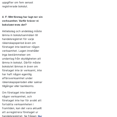
uppgifter om fem senast
registrerade bokslut.
4. F: Mitt fö­re­tag har lagt ner sin
verk­sam­het. Var­för krä­ver ni
bok­slu­tet trots det?
Aktiebolag och andelslag måste
lämna in bokslutsanmälan till
handelsregistret för varje
räkenskapsperiod även om
företaget inte bedriver någon
verksamhet. Lagen innehåller
inga bestämmelser om
undantag från skyldigheten att
lämna in bokslut. Därför måste
bokslutet lämnas in även om
företaget inte är verksamt, inte
har haft någon egentlig
affärsverksamhet under
räkenskapsperioden eller saknar
tillgångar eller bankkonto.
Om företaget inte bedriver
någon verksamhet, och
företaget inte har för avsikt att
fortsätta verksamheten i
framtiden, kan det vara aktuellt
att avregistrera företaget ur
handelsregistret. Se frågan:
Hur