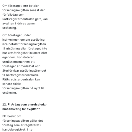
Om företaget inte betalar
förseningsavgiften senast den
förfallodag som
Rättsregistercentralen gett, kan
avgiften indrivas genom
utsökning.
Om företaget under
indrivningen genom utsökning
inte betalar förseningsavgiften
till utsökning eller företaget inte
har utmätningsbar inkomst eller
egendom, konstaterar
utmätningsmannen att
företaget är medellöst och
återförvisar utsökningsärendet
till Rättsregistercentralen.
Rättsregistercentralen kan
senare skicka
förseningsavgiften på nytt till
utsökning.
12. F: Är jag som sty­rel­se­le­da­
mot an­sva­rig för av­gif­ten?
Ett beslut om
förseningsavgiften gäller det
företag som är registrerat i
handelsregistret, inte