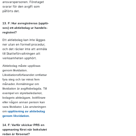
ansvarspersonen. Företaget
svarar för den avgift som
påförts det.
13. F: Hur av­re­gi­stre­ras (upp­lö­
ses) ett ak­tie­bo­lag ur han­dels­
re­gist­ret?
Ett aktiebolag kan inte läggas
ner utan en formell procedur,
och det räcker inte att anmäla
till Skatteförvaltningen att
verksamheten upphört.
Aktiebolag måste upplösas
genom likvidation.
Likvidationsförfarandet omfattar
fyra steg och tar minst fem
månader. Anmälningar om
likvidation är avgiftsbelagda. Till
exempel en styrelseledamot,
bolagets aktieägare, bokförare
eller någon annan person kan
vara likvidator. Läs anvisningen
om
upplösning av aktiebolag
genom likvidation.
14. F: Varför skickar PRS en
uppmaning först när bokslutet
redan är försenat?