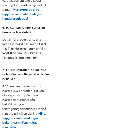
vara aktuellt att avregistrera
företaget ur handelsregistret. Se
frågan:
Hur avregistreras
(upplöses) ett aktiebolag ur
handelsregistret?
6. F: Kan jag få mer tid för att
läm­na in bok­slu­tet?
Det är företagets ansvar att
lämna in bokslutet inom utsatt
tid. Tidsfristerna kommer från
lagstiftningen. PRS kan inte
förlänga inlämningstiden.
7. F: Hur upp­rät­tar jag bok­slut,
och vil­ka hand­ling­ar ska det in­
ne­hål­la?
PRS kan inte ge råd om hur
bokslut ska upprättas. Du kan
söka tips om upprättande av
bokslut till exempel från
bokföringsbyråer,
företagarorganisationer eller på
nätet. Läs i vår anvisning
vilka
uppgifter och handlingar
bokslutsanmälan måste
innehålla.