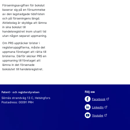
Förseningsavgiften för bokslut
baserar sig på en försummelse
av den lagstadgade tidsfristen
och på förseningens längd.
Aktiebolag är skyldiga att lämna
in sina bokslut till
handelsregistret inom utsatt tid
utan någon separat uppmaning.
Om PRS upptäcker brister i
registeruppgifterna, måste det
uppmana företaget att rätta till
bristerna. Därför skickar PRS en
uppmaning till företaget att
lämna in det försenade
bokslutet till handelsregistret.
Följ oss
Patent- och registerstyrelsen
Sörnäs strandväg 13 C, Helsingfors
(Öppnas i en ny fli
Facebook
Postadress: 00091 PRH
(Öppnas i en ny flik)
LinkedIn
(Öppnas i en ny flik)
Youtube
Suomeksi
In English
Cookies