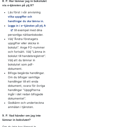
8. F: Hur läm­nar jag in bok­slu­tet
via e-tjäns­ten på ytj.fi?
‍Läs först i vår anvisning
vilka uppgifter och
handlingar du ska lämna in.
Avautuu uuteen välilehteen
Logga in i e-tjänsten på ytj.fi
till exempel med dina
personliga nätbankskoder.
Välj ”Ändra företagets
uppgifter eller skicka in
bokslut”. Ange FO-nummer
och fortsätt. Välj ”Lämna in
bokslut till handelsregistret”.
Välj att du lämnar in
bokslutet som pdf-
dokument.
Bifoga begärda handlingar.
Om du bifogar samtliga
handlingar till ett enda
dokument, svara för övriga
handlingar ”Uppgifterna
ingår i det redan bifogade
dokumentet”.
Godkänn och underteckna
anmälan i tjänsten.‍
9. F: Vad hän­der om jag inte
läm­nar in bok­slu­tet?
Om du inte har lämnat in