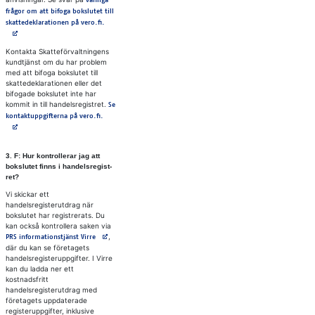
vanliga
frågor om att bifoga bokslutet till
Avautuu uuteen välilehteen
skattedeklarationen på vero.fi.
Kontakta Skatteförvaltningens
kundtjänst om du har problem
med att bifoga bokslutet till
skattedeklarationen eller det
bifogade bokslutet inte har
kommit in till handelsregistret.
Se
Avautuu uuteen välilehteen
kontaktuppgifterna på vero.fi.
3. F: Hur kon­trol­le­rar jag att
bok­slu­tet finns i han­dels­re­gist­
ret?
Vi skickar ett
handelsregisterutdrag när
bokslutet har registrerats. Du
kan också kontrollera saken via
Avautuu uuteen välilehteen
,
PRS informationstjänst Virre
där du kan se företagets
handelsregisteruppgifter. I Virre
kan du ladda ner ett
kostnadsfritt
handelsregisterutdrag med
företagets uppdaterade
registeruppgifter, inklusive