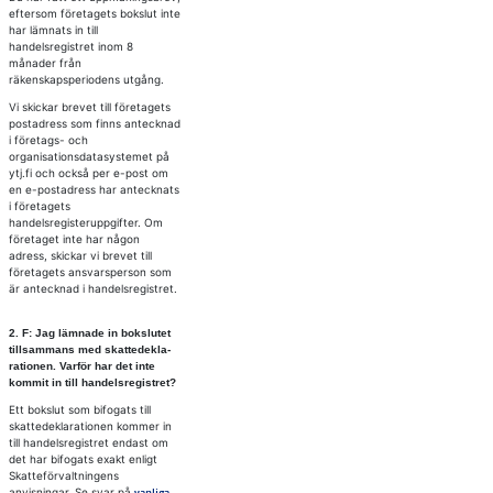
eftersom företagets bokslut inte
har lämnats in till
handelsregistret inom 8
månader från
räkenskapsperiodens utgång.
Vi skickar brevet till företagets
postadress som finns antecknad
i företags- och
organisationsdatasystemet på
ytj.fi och också per e-post om
en e-postadress har antecknats
i företagets
handelsregisteruppgifter. Om
företaget inte har någon
adress, skickar vi brevet till
företagets ansvarsperson som
är antecknad i handelsregistret.
2. F: Jag läm­na­de in bok­slu­tet
till­sam­mans med skat­te­de­kla­
ra­tio­nen. Var­för har det inte
kom­mit in till han­dels­re­gist­ret?
Ett bokslut som bifogats till
skattedeklarationen kommer in
till handelsregistret endast om
det har bifogats exakt enligt
Skatteförvaltningens
anvisningar. Se svar på