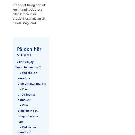
Ett öppet bolag och ett
kommanditbolag ska
alltid lämna in en
etableringsanmälan till
handelsregistret.
På den här
sidan:
När ska jag
lämna in anmälan?
Vad ska jag
göra före
etableringsanmälan?
Vem
undertecknar
anmälan?
Vilka
blanketter och
bilagor behöver
jag?
Vad kostar
anmälan?