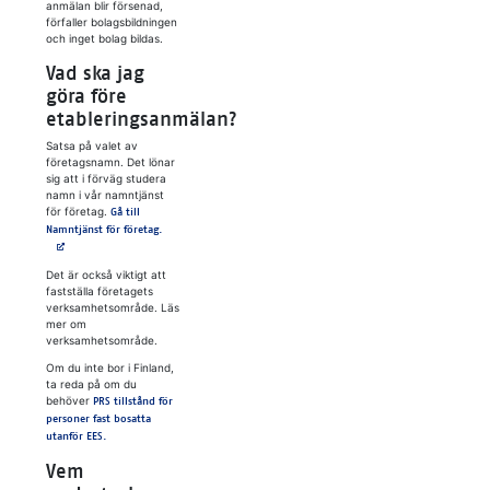
anmälan blir försenad,
förfaller bolagsbildningen
och inget bolag bildas.
Vad ska jag
göra före
etableringsanmälan?
Satsa på valet av
företagsnamn. Det lönar
sig att i förväg studera
namn i vår namntjänst
för företag.
Gå till
Avautuu uuteen välilehteen
Namntjänst för företag.
Det är också viktigt att
fastställa företagets
verksamhetsområde. Läs
mer om
verksamhetsområde.
Om du inte bor i Finland,
ta reda på om du
behöver
PRS tillstånd för
personer fast bosatta
utanför EES.
Vem