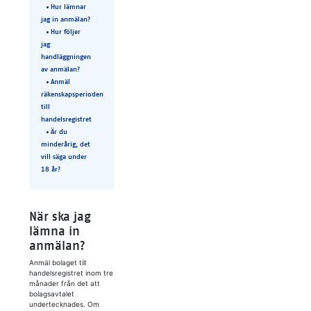
Hur lämnar
jag in anmälan?
Hur följer
jag
handläggningen
av anmälan?
Anmäl
räkenskapsperioden
till
handelsregistret
Är du
minderårig, det
vill säga under
18 år?
När ska jag
lämna in
anmälan?
Anmäl bolaget till
handelsregistret inom tre
månader från det att
bolagsavtalet
undertecknades. Om