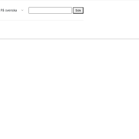
Öppna menyn
På svenska
Sök
Välj språk
n
elle Om oss