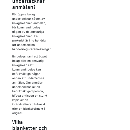
undertecknar
anmälan?
För öppna bolag
undertecknar någon av
bolagsmännen anmälan,
för kommanditbolag
någon av de ansvariga
bolagsmännen. En
prokurist är inte behörig
att underteckna
handelsregisteranmälningar.
En bolagsman i ett öppet
bolag eller en ansvarig
bolagsman i ett
kommanditbolag kan
befullmäktiga någon
annan att underteckna
anmälan. Om anmälan
undertecknas av en
befullmäktigad person,
bifoga antingen en styrkt
kopia av en
individualiserad fullmakt
eller en blankofullmakt i
original.
Vilka
blanketter och