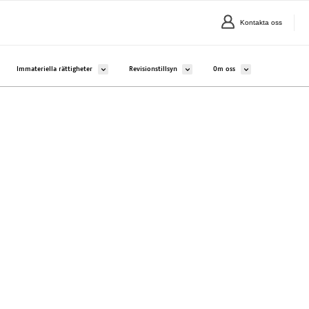
Kontakta oss
alavalikko kohteelle Företag och sammanslutningar
Avaa alavalikko kohteelle Immateriella rättigheter
Avaa alavalikko kohteelle Revisionstillsy
Avaa alavalikko kohte
Immateriella rättigheter
Revisionstillsyn
Om oss