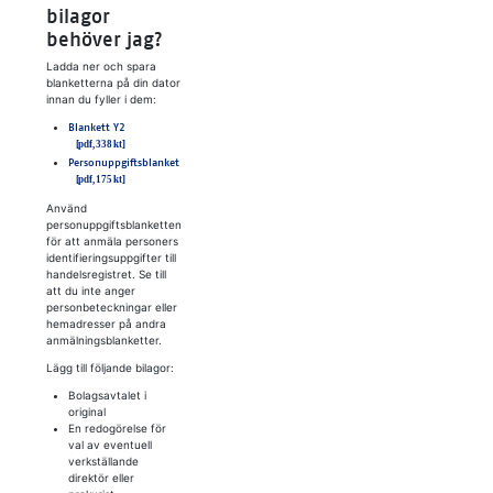
bilagor
behöver jag?
Ladda ner och spara
blanketterna på din dator
innan du fyller i dem:
Blankett Y2
Personuppgiftsblanket
Använd
personuppgiftsblanketten
för att anmäla personers
identifieringsuppgifter till
handelsregistret. Se till
att du inte anger
personbeteckningar eller
hemadresser på andra
anmälningsblanketter.
Lägg till följande bilagor:
Bolagsavtalet i
original
En redogörelse för
val av eventuell
verkställande
direktör eller