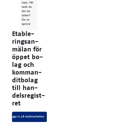
ro­pe. Hit­
ta­de du
det du
sök­te?
Ge re­
spons!
Eta­ble­
rings­an­
mä­lan för
öp­pet bo­
lag och
kom­man­
dit­bo­lag
till han­
dels­re­gist­
ret
Log­ga in på webb­lan­ket­ten