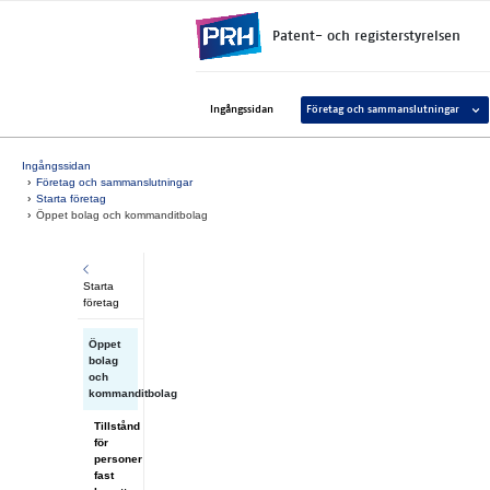
Gå direkt till innehållet
Patent- och registerstyrelsen
Avaa 
Ingångssidan
Företag och sammanslutningar
Ingångssidan
Företag och sammanslutningar
Starta företag
Öppet bolag och kommanditbolag
Starta
företag
Öppet
bolag
och
kommanditbolag
Tillstånd
för
personer
fast