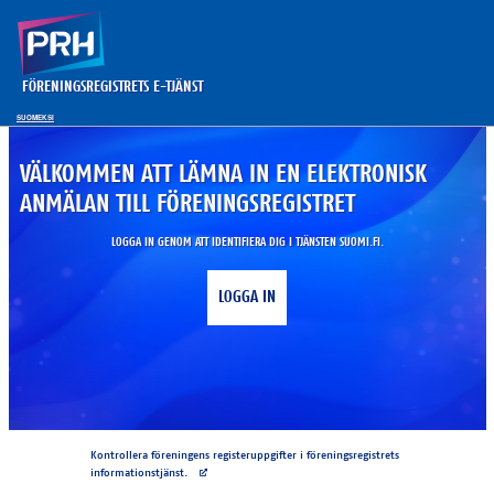
FÖRENINGSREGISTRETS E-TJÄNST
SUOMEKSI
VÄLKOMMEN ATT LÄMNA IN EN ELEKTRONISK
ANMÄLAN TILL FÖRENINGSREGISTRET
LOGGA IN GENOM ATT IDENTIFIERA DIG I TJÄNSTEN SUOMI.FI.
LOGGA IN
(I18N{uuteenikkunaan})
Kontrollera föreningens registeruppgifter i föreningsregistrets
Avautuu uuteen välilehteen
informationstjänst.