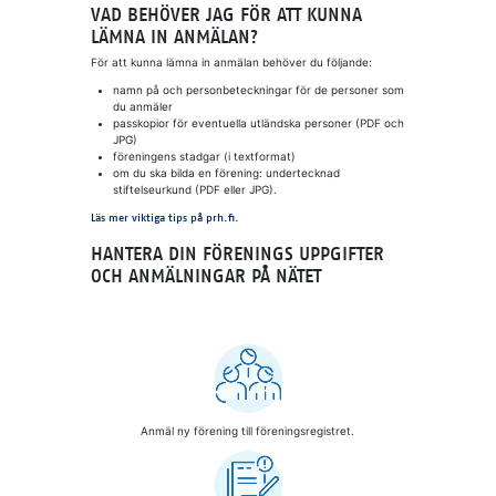
VAD BEHÖVER JAG FÖR ATT KUNNA
LÄMNA IN ANMÄLAN?
För att kunna lämna in anmälan behöver du följande:
namn på och personbeteckningar för de personer som
du anmäler
passkopior för eventuella utländska personer (PDF och
JPG)
föreningens stadgar (i textformat)
om du ska bilda en förening: undertecknad
stiftelseurkund (PDF eller JPG).
Läs mer viktiga tips på prh.fi.
HANTERA DIN FÖRENINGS UPPGIFTER
OCH ANMÄLNINGAR PÅ NÄTET
Anmäl ny förening till föreningsregistret.