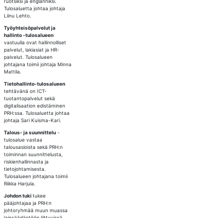
ruotsiksi ja englanniksi.
Tulosaluetta johtaa johtaja
Liinu Lehto.
Työyhteisöpalvelut ja
hallinto -tulosalueen
vastuulla ovat hallinnolliset
palvelut, lakiasiat ja HR-
palvelut. Tulosalueen
johtajana toimii johtaja Minna
Mattila.
Tietohallinto-tulosalueen
tehtävänä on ICT-
tuotantopalvelut sekä
digitalisaation edistäminen
PRH:ssa. Tulosaluetta johtaa
johtaja Sari Kuisma-Kari.
Talous- ja suunnittelu
-
tulosalue vastaa
talousasioista sekä PRH:n
toiminnan suunnittelusta,
riskienhallinnasta ja
tietojohtamisesta.
Tulosalueen johtajana toimii
Riikka Harjula.
Johdon tuki
tukee
pääjohtajaa ja PRH:n
johtoryhmää muun muassa
lainsäädäntöön liittyvissä