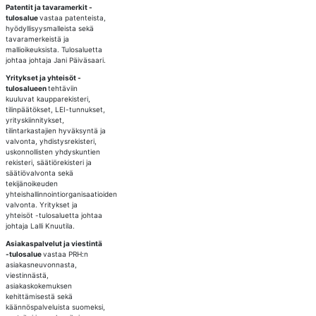
Patentit ja tavaramerkit -
tulosalue
vastaa patenteista,
hyödyllisyysmalleista sekä
tavaramerkeistä ja
mallioikeuksista. Tulosaluetta
johtaa johtaja Jani Päiväsaari.
Yritykset ja yhteisöt -
tulosalueen
tehtäviin
kuuluvat kaupparekisteri,
tilinpäätökset, LEI-tunnukset,
yrityskiinnitykset,
tilintarkastajien hyväksyntä ja
valvonta, yhdistysrekisteri,
uskonnollisten yhdyskuntien
rekisteri, säätiörekisteri ja
säätiövalvonta sekä
tekijänoikeuden
yhteishallinnointiorganisaatioiden
valvonta. Yritykset ja
yhteisöt -tulosaluetta johtaa
johtaja Lalli Knuutila.
Asiakaspalvelut ja viestintä
-tulosalue
vastaa PRH:n
asiakasneuvonnasta,
viestinnästä,
asiakaskokemuksen
kehittämisestä sekä
käännöspalveluista suomeksi,