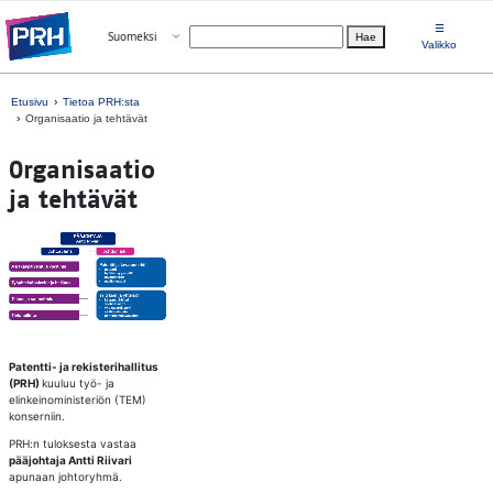
Siirry suoraan sisältöön
☰
Avaa valikko
Suomeksi
Hae
Valitse kieli
Valikko
Etusivu
Tietoa PRH:sta
Organisaatio ja tehtävät
Or­ga­ni­saa­tio
ja teh­tä­vät
Patentti- ja rekisterihallitus
(PRH)
kuuluu työ- ja
elinkeinoministeriön (TEM)
konserniin.
PRH:n tuloksesta vastaa
pääjohtaja Antti Riivari
apunaan johtoryhmä.