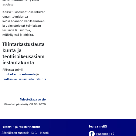
asioissa.
Kaikki tulosalueet osallistuvat
oman toimialansa
lainsäädännön kehittämiseen
ja valmistelevat toimialaan
kuuluvia lausuntoja,
määräyksiä ja ohjeita.
Tilintarkastuslauta
kunta ja
teollisoikeusasiam
ieslautakunta
PRH:ssa toimii
ja
tilintarkastuslautakunta
.
teollisoikeusasiamieslautakunta
Tulostettava versio
Viimeksi päivitetty 08.06.2026
Seuraa meitä
Patentti- ja rekisterihallitus
Sörnäisten rantatie 13 C, Helsinki
(Avautuu uuteen v
Facebook