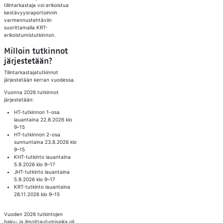
tilintarkastaja voi erikoistua
kestävyysraportoinnin
varmennustehtäviin
suorittamalla KRT-
erikoistumistutkinnon.
Milloin tutkinnot
järjestetään?
Tilintarkastajatutkinnot
järjestetään kerran vuodessa.
Vuonna 2026 tutkinnot
järjestetään:
HT-tutkinnon 1-osa
lauantaina 22.8.2026 klo
9–15
HT-tutkinnon 2-osa
sunnuntaina 23.8.2026 klo
9–15
KHT-tutkinto lauantaina
5.9.2026 klo 9–17
JHT-tutkinto lauantaina
5.9.2026 klo 9–17
KRT-tutkinto lauantaina
28.11.2026 klo 9–15
Vuoden 2026 tutkintojen
haku- ja ilmoittautumisaika oli