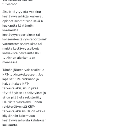
tutkintoon.
Sinulla täytyy olla vaaditut
kestävyysseikkoja koskevat
opinnot suoritettuna sekä 6
kuukautta käytännön
kokemusta
kestävyysraportoinnin tai
konsernikestävyysraportoinnin
varmentamispalveluista tai
muista kestävyysseikkoja
koskevista palveluista KRT-
tutkinnon ajankohtaan
mennessä.
Tämän jälkeen voit osallistua
KRT-tutkintokokeeseen. Jos
läpäiset KRT-tutkinnon ja
haluat hakea KRT-
tarkastajaksi, sinun pitää
täyttää yleiset edellytykset ja
sinun pitää olla rekisteröity
HT-tilintarkastajaksi. Ennen
rekisteröitymistä KRT-
tarkastajaksi sinulla on oltava
käytännön kokemusta
kestävyysseikoista kahdeksan
kuukautta.