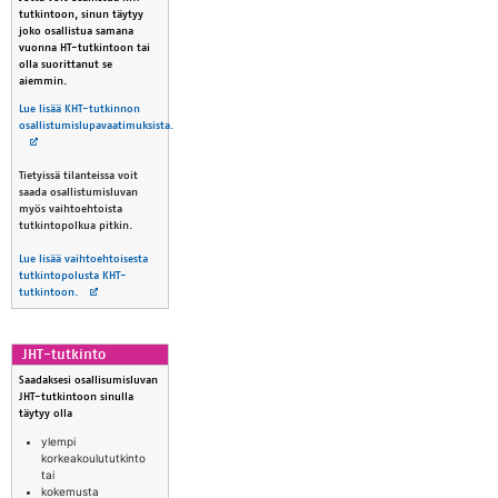
tutkintoon, sinun täytyy
joko osallistua samana
vuonna HT-tutkintoon tai
olla suorittanut se
aiemmin.
Lue lisää KHT-tutkinnon
osallistumislupavaatimuksista.
Avautuu uuteen välilehteen
Tietyissä tilanteissa voit
saada osallistumisluvan
myös vaihtoehtoista
tutkintopolkua pitkin.
Lue lisää vaihtoehtoisesta
tutkintopolusta KHT-
Avautuu uuteen välilehteen
tutkintoon.
JHT-tut­kin­to
Saadaksesi osallisumisluvan
JHT-tutkintoon sinulla
täytyy olla
ylempi
korkeakoulututkinto
tai
kokemusta