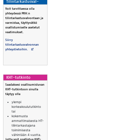
Ti­lin­tar­kas­tus­val­
von­ta
Voit tarvittaessa olla
yhteydessä PRH:n
tilintarkastusvalvontaan ja
varmistaa, täyttyvätkö
osallistumiselle asetetut
vaatimukset.
Siirry
tilintarkastusvalvonnan
Avautuu uuteen välilehteen
yhteystietoihin.
KHT-tut­kinto
Saadaksesi osallisumisluvan
KHT-tutkintoon sinulla
täytyy olla
ylempi
korkeakoulututkinto
tai
kokemusta
ammattimaisesta HT-
tilintarkastajana
toimimisesta
vähintään 4 vuotta.
Jotta voit osallistua KHT-