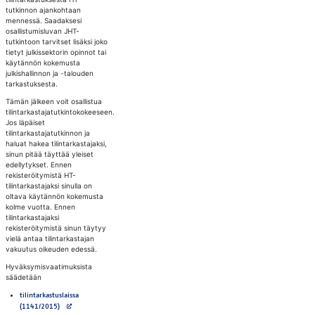
tutkinnon ajankohtaan
mennessä. Saadaksesi
osallistumisluvan JHT-
tutkintoon tarvitset lisäksi joko
tietyt julkissektorin opinnot tai
käytännön kokemusta
julkishallinnon ja -talouden
tarkastuksesta.
Tämän jälkeen voit osallistua
tilintarkastajatutkintokokeeseen.
Jos läpäiset
tilintarkastajatutkinnon ja
haluat hakea tilintarkastajaksi,
sinun pitää täyttää yleiset
edellytykset. Ennen
rekisteröitymistä HT-
tilintarkastajaksi sinulla on
oltava käytännön kokemusta
kolme vuotta. Ennen
tilintarkastajaksi
rekisteröitymistä sinun täytyy
vielä antaa tilintarkastajan
vakuutus oikeuden edessä.
Hyväksymisvaatimuksista
säädetään
tilintarkastuslaissa
Avautuu uuteen välilehteen
(1141/2015)