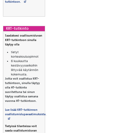
Avautuu uuteen välilehteen
tutkintoon.
KRT-tut­kinto
Saadaksesi osallisumisluvan
KRT-tutkintoon sinulla
täytyy olla
tietyt
korkeakouluopinnot
6 kuukautta
kestävyysseikoihin
liittyvää käytännön
kokemusta.
Jotta voit osallistua KRT-
tutkintoon, sinulla täytyy
olla HT-tutkinto
suoritettuna tai sinun
täytyy osallistua samana
vuonna HT-tutkintoon.
Lue lisää KRT-tutkinnon
osallistumislupavaatimuksista.
Avautuu uuteen välilehteen
Tietyissä tilanteissa voit
saada osallistumisluvan