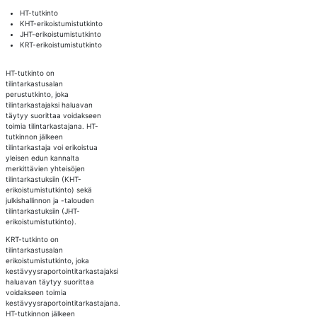
HT-tutkinto
KHT-erikoistumistutkinto
JHT-erikoistumistutkinto
KRT-erikoistumistutkinto
HT-tutkinto on
tilintarkastusalan
perustutkinto, joka
tilintarkastajaksi haluavan
täytyy suorittaa voidakseen
toimia tilintarkastajana. HT-
tutkinnon jälkeen
tilintarkastaja voi erikoistua
yleisen edun kannalta
merkittävien yhteisöjen
tilintarkastuksiin (KHT-
erikoistumistutkinto) sekä
julkishallinnon ja -talouden
tilintarkastuksiin (JHT-
erikoistumistutkinto).
KRT-tutkinto on
tilintarkastusalan
erikoistumistutkinto, joka
kestävyysraportointitarkastajaksi
haluavan täytyy suorittaa
voidakseen toimia
kestävyysraportointitarkastajana.
HT-tutkinnon jälkeen