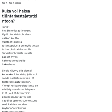
16.2.–16.3.2026.
Kuka voi hakea
tilintarkastajatutki
ntoon?
Tarkat
hyväksymisvaatimukset
löydät tutkintokohtaisesti
valikon kautta.
Vaihtoehtoisesta
tutkintopolusta on myös tietoa
tutkintokohtaisilla sivuilla.
Tutkintokohtaisilta sivuilta
pääset myös
hakemuslomakkeille
hakuaikana.
Sinulla täytyy olla alempi
korkeakoulututkinto, jotta voit
saada osallistumisluvan HT-
tilintarkastajatutkintoon.
Ylempi korkeakoulututkinto on
edellytys osallistumislupaan
KHT- ja JHT-tutkintoihin.
Lisäksi sinulla täytyy olla
vaaditut opinnot suoritettuna
sekä kahden vuoden
käytännön kokemus
tilintarkastuksesta HT-