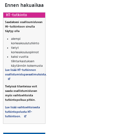
En­nen ha­kuai­kaa
HT-tut­kin­to
Saadaksesi osallisumisluvan
Ht-tutkintoon sinulla
täytyy olla
alempi
korkeakoulututkinto
tietyt
korkeakouluopinnot
kaksi vuotta
tilintarkastuksen
käytännön kokemusta
Lue lisää HT-tutkinnon
osallistumislupavaatimuksista.
Avautuu uuteen välilehteen
Tietyissä tilanteissa voit
saada osallistumisluvan
myös vaihtoehtoista
tutkintopolkua pitkin.
Lue lisää vaihtoehtoisesta
tutkintopolusta HT-
Avautuu uuteen välilehteen
tutkintoon.