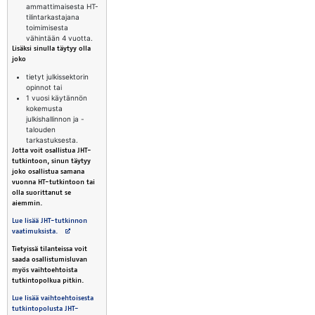
ammattimaisesta HT-
tilintarkastajana
toimimisesta
vähintään 4 vuotta.
Lisäksi sinulla täytyy olla
joko
tietyt julkissektorin
opinnot tai
1 vuosi käytännön
kokemusta
julkishallinnon ja -
talouden
tarkastuksesta.
Jotta voit osallistua JHT-
tutkintoon, sinun täytyy
joko osallistua samana
vuonna HT-tutkintoon tai
olla suorittanut se
aiemmin.
Lue lisää JHT-tutkinnon
Avautuu uuteen välilehteen
vaatimuksista.
Tietyissä tilanteissa voit
saada osallistumisluvan
myös vaihtoehtoista
tutkintopolkua pitkin.
Lue lisää vaihtoehtoisesta
tutkintopolusta JHT-