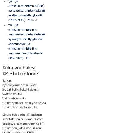
työ- ja
elinkeinoministeriön (TEM)
asetuksessa tilintarkastajan
hyväksymisedellytyksistä
Avautuu uuteen välilehteen
sekä
(1442/2015)
työ- ja
elinkeinoministeriön
asetuksessa tilintarkastajan
hyväksymisedellytyksistä
annetun työ- ja
elinkeinoministeriön
asetuksen muuttamisesta
Avautuu uuteen välilehteen
.
(392/2024)
Kuka voi hakea
KRT-tutkintoon?
Tarkat
hyväksymisvaatimukset
löydät tutkintokohtaisesti
valikon kautta.
Vaihtoehtoisesta
tutkintopolusta on myös tietoa
tutkintokohtaisilla sivuilla.
Sinulla tulee olla HT-tutkinto
suoritettuna tai sinun täytyy
osallistua samana vuonna HT-
tutkintoon, jotta voit saada
osallistumisluvan KRT-