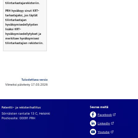
tilintarkastajarekisteriin.
PRH hyväksyy sinut KRT-
tarkastajaksi, jos täytät
tilintarkastajan
hyväksymisedellytysten
lisäksi KRT-
hyväksymisedellytykset ja
merkitsee hyväksymisesi
tilintarkastajien rekisteriin.
Tulostettava versio
Viimeksi päivitetty 17.03.2026
Seuraa meitä
Patentti- ja rekisterihallitus
Sörnäisten rantatie 13 C, Helsinki
(Avautuu uuteen v
Facebook
Postiosoite: 00091 PRH
(Avautuu uuteen väl
LinkedIn
(Avautuu uuteen väl
Youtube