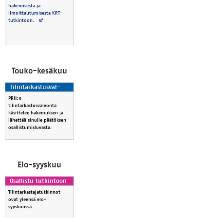
hakemisesta ja
ilmoittautumisesta KRT-
Avautuu uuteen välilehteen
tutkintoon.
Tou­ko-ke­sä­kuu
Ti­lin­tar­kas­tus­val­
von­ta
PRH:n
tilintarkastusvalvonta
käsittelee hakemuksen ja
lähettää sinulle päätöksen
osallistumisluvasta.
Elo-syys­kuu
Osal­lis­tu tut­kin­toon
Tilintarkastajatutkinnot
ovat yleensä elo-
syyskuussa.