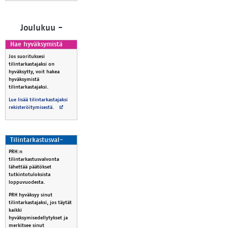
Jou­lu­kuu -
Hae hy­väk­sy­mis­tä
Jos suorituksesi
tilintarkastajaksi on
hyväksytty, voit hakea
hyväksymistä
tilintarkastajaksi.
Lue lisää tilintarkastajaksi
Avautuu uuteen välilehteen
rekisteröitymisestä.
Ti­lin­tar­kas­tus­val­
von­ta
PRH:n
tilintarkastusvalvonta
lähettää päätökset
tutkintotuloksista
loppuvuodesta.
PRH hyväksyy sinut
tilintarkastajaksi, jos täytät
kaikki
hyväksymisedellytykset ja
merkitsee sinut