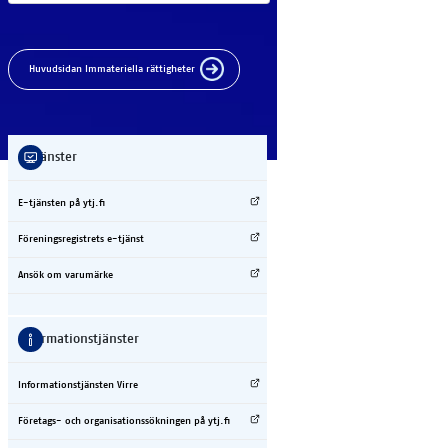
Huvudsidan Immateriella rättigheter
E-tjäns­ter
E-tjäns­ten på ytj.fi
För­e­nings­re­gist­rets e-tjänst
An­sök om va­ru­mär­ke
In­for­ma­ti­ons­tjäns­ter
In­for­ma­ti­ons­tjäns­ten Vir­re
Fö­re­tags- och or­ga­ni­sa­ti­ons­sök­ning­en på ytj.fi