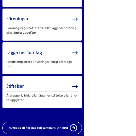
För­e­ning­ar
För­e­nings­re­gist­ret: star­ta el­ler lägg ner för­e­ning
el­ler änd­ra upp­gif­ter
Läg­ga ner fö­re­tag
Han­dels­re­gist­rets an­vis­ning­ar en­ligt fö­re­tags­
form
Stif­tel­ser
Års­rap­port, bil­da el­ler lägg ner stif­tel­se el­ler änd­
ra upp­gif­ter
Huvudsidan Företag och sammanslutningar