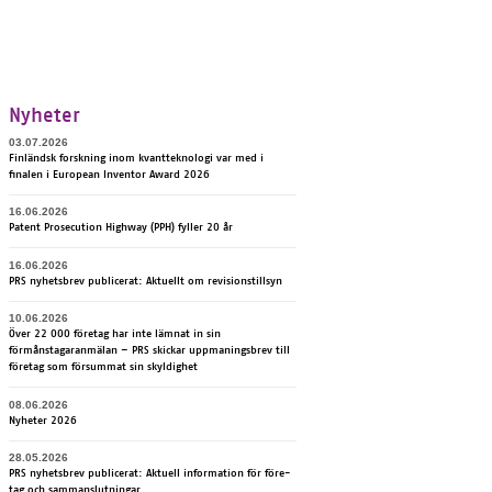
Nyheter
03.07.2026
Finländsk forskning inom kvantteknologi var med i
finalen i European Inventor Award 2026
16.06.2026
Pa­tent Pro­secu­tion Highway (PPH) fyl­ler 20 år
16.06.2026
PRS ny­hetsbrev publice­rat: Ak­tuellt om re­vi­sions­till­syn
10.06.2026
Över 22 000 företag har inte lämnat in sin
förmånstagaranmälan – PRS skickar uppmaningsbrev till
företag som försummat sin skyldighet
08.06.2026
Nyheter 2026
28.05.2026
PRS ny­hets­brev pub­lice­rat: Ak­tu­ell in­for­ma­tion för fö­re­
tag och sam­mans­lut­nin­gar