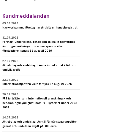
Kundmeddelanden
05.08.2026
Icke-verksamma företag har strukits ur handelsregistret
31.07.2026
Företag: Underteckna, betala och skicka in halvfärdiga
ändringsanmälningar om ansvarsperson eller
företagsform senast 11 augusti 2026
27.07.2026
Ak­tie­bo­lag och an­dels­lag: Läm­na in boks­lu­tet i tid och
und­vik av­gift
22.07.2026
In­for­ma­tionst­jäns­ten Vir­re för­ny­as 27 au­gus­ti 2026
20.07.2026
PRS fortsätter som internationell gransknings- och
bedömningsmyndighet inom PCT-systemet under 2028–
2037
14.07.2026
Ak­tie­bo­lag och an­dels­lag: An­mäl förmåns­ta­ga­rupp­gif­ter
ge­nast och und­vik en av­gift på 300 euro