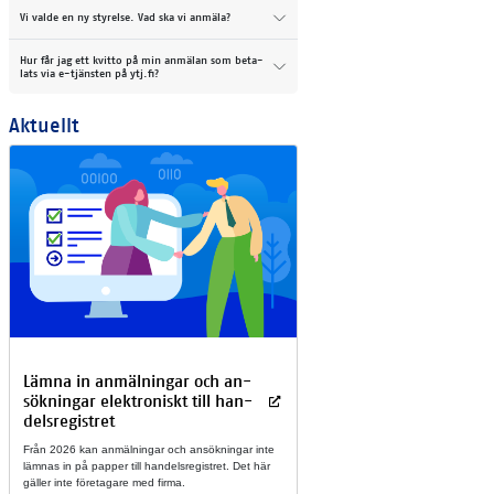
Vi val­de en ny sty­rel­se. Vad ska vi an­mä­la?
Hur får jag ett kvit­to på min an­mä­lan som be­ta­
lats via e-tjäns­ten på ytj.fi?
Ak­tu­ellt
Läm­na in an­mäl­nin­gar och an­
sök­nin­gar elekt­ro­niskt till han­
dels­re­gi­stret
Från 2026 kan an­mäl­nin­gar och an­sök­nin­gar inte
läm­nas in på pap­per till han­dels­re­gi­stret. Det här
gäl­ler inte fö­re­ta­ga­re med fir­ma.