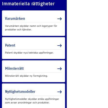
Im­ma­te­ri­el­la rät­tig­he­ter
Va­ru­mär­ken
Va­ru­mär­ken skyd­dar namn och lo­go­ty­per för
pro­duk­ter och tjäns­ter.
Pa­tent
Pa­tent skyd­dar nya tek­nis­ka upp­fin­ning­ar.
Möns­ter­rätt
Möns­ter­rätt skyd­dar ny form­giv­ning.
Nyt­tig­hets­mo­del­ler
Nyt­tig­hets­mo­del­ler skyd­dar enk­la upp­fin­ning­ar
som av­ser an­ord­ning­ar och pro­duk­ter.