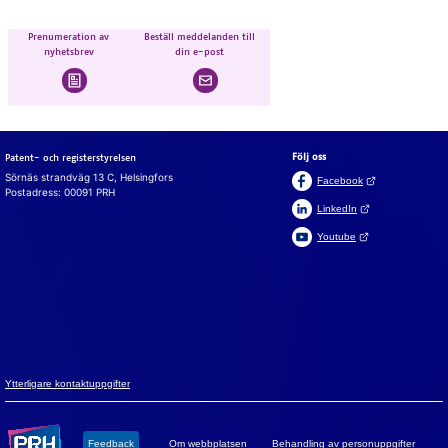
Prenumeration av
Beställ meddelanden till
nyhetsbrev
din e-post
Följ oss
Patent- och registerstyrelsen
Sörnäs strandväg 13 C, Helsingfors
(Öppnas i en ny fli
Facebook
Postadress: 00091 PRH
(Öppnas i en ny flik)
LinkedIn
(Öppnas i en ny flik)
Youtube
Suomeksi
In English
Cookies
Vi an­vän­der coo­ki­es för att webb­plat­sen, chat­ten och chatt­
bot­ten ska fun­ge­ra. Vi an­vän­der ock­så coo­ki­es för att sam­
la in an­vän­darsta­tistik på webb­plat­sen och ana­ly­se­ra in­for­
ma­tion. Du kan änd­ra dina val i coo­ki­e­in­ställ­ning­ar­na.
Yt­ter­li­ga­re kon­takt­upp­gif­ter
Godkänn alla cookies
Feed­back
Om webb­plat­sen
Be­hand­ling av per­son­upp­gif­ter