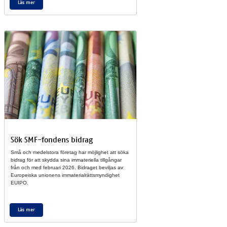
Läs mer
Sök SMF-fon­dens bi­drag
Små och me­del­sto­ra fö­re­tag har möj­lig­het att söka
bi­drag för att skyd­da sina im­ma­te­ri­el­la till­gång­ar
från och med fe­brua­ri 2026. Bi­dra­get be­vil­jas av
Eu­ro­pe­is­ka uni­o­nens im­ma­te­ri­al­rätts­myn­dig­het
EUI­PO.
Läs mer