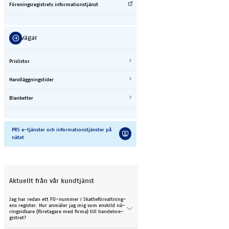
För­e­nings­re­gist­rets in­for­ma­ti­ons­tjänst
Gen­vä­gar
Pris­lis­tor
Hand­lägg­nings­ti­der
Blan­ket­ter
PRS e-tjäns­ter och in­for­ma­ti­ons­tjäns­ter på
nä­tet
Aktuellt från vår kundtjänst
Jag har re­dan ett FO-num­mer i Skat­te­för­valt­ning­
ens re­gis­ter. Hur an­mä­ler jag mig som en­skild nä­
ring­sid­ka­re (fö­re­ta­ga­re med fir­ma) till han­dels­re­
gist­ret?