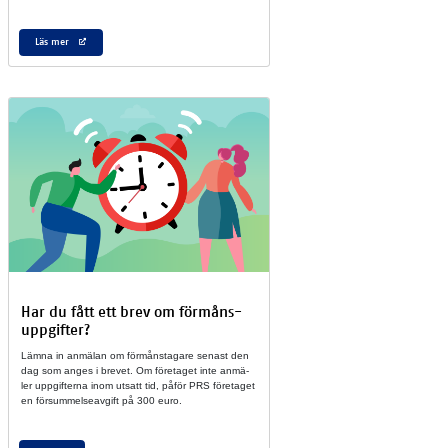
Läs mer
Har du fått ett ­brev om för­måns­
upp­gif­ter?
Läm­na in an­mä­lan om för­månsta­ga­re se­nast den
dag som anges i bre­vet. Om fö­re­ta­get inte an­mä­
ler upp­gif­ter­na inom ut­satt tid, på­för PRS fö­re­ta­get
en för­sum­mel­se­av­gift på 300 euro.